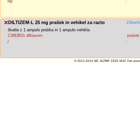
Rp
-
DILTIZEM-L 25 mg prašek in vehikel za razto
Zdravil
škatla z 1 ampulo praška in 1 ampulo vehikla
C08DB01 diltiazem
prašek 
/
-
© 2012-2014 MZ JAZMP ZZZS NIJZ Vse pravice 