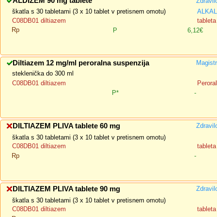
ALDIZEM 90 mg tablete
Zdravil
škatla s 30 tabletami (3 x 10 tablet v pretisnem omotu)
ALKALO
C08DB01 diltiazem
tableta
Rp
P
6,12€
Diltiazem 12 mg/ml peroralna suspenzija
Magistr
steklenička do 300 ml
C08DB01 diltiazem
Perora
P*
-
DILTIAZEM PLIVA tablete 60 mg
Zdravil
škatla s 30 tabletami (3 x 10 tablet v pretisnem omotu)
C08DB01 diltiazem
tableta
Rp
-
DILTIAZEM PLIVA tablete 90 mg
Zdravil
škatla s 30 tabletami (3 x 10 tablet v pretisnem omotu)
C08DB01 diltiazem
tableta