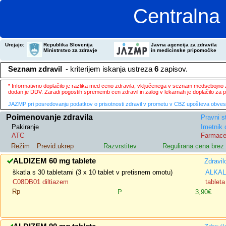
Centralna 
Urejajo:
Republika Slovenija
Javna agencija za zdravila
Ministrstvo za zdravje
in medicinske pripomočke
Seznam zdravil
- kriterijem iskanja ustreza
6
zapisov.
* Informativno doplačilo je razlika med ceno zdravila, vključenega v seznam medsebojno za
dodan je DDV. Zaradi pogostih sprememb cen zdravil in zalog v lekarnah je doplačilo za
JAZMP pri posredovanju podatkov o prisotnosti zdravil v prometu v CBZ upošteva obvestila
Poimenovanje zdravila
Pravni s
Pakiranje
Imetnik 
ATC
Farmace
Režim
Previd.ukrep
Razvrstitev
Regulirana cena bre
ALDIZEM 60 mg tablete
Zdravil
škatla s 30 tabletami (3 x 10 tablet v pretisnem omotu)
ALKALO
C08DB01 diltiazem
tableta
Rp
P
3,90€