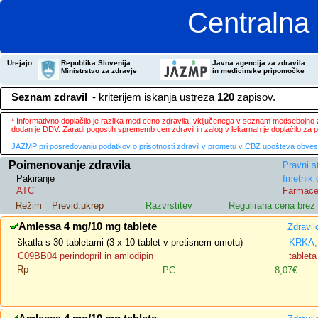
Centralna 
Urejajo:
Republika Slovenija
Javna agencija za zdravila
Ministrstvo za zdravje
in medicinske pripomočke
Seznam zdravil
- kriterijem iskanja ustreza
120
zapisov.
* Informativno doplačilo je razlika med ceno zdravila, vključenega v seznam medsebojno za
dodan je DDV. Zaradi pogostih sprememb cen zdravil in zalog v lekarnah je doplačilo za
JAZMP pri posredovanju podatkov o prisotnosti zdravil v prometu v CBZ upošteva obvestila
Poimenovanje zdravila
Pravni s
Pakiranje
Imetnik 
ATC
Farmace
Režim
Previd.ukrep
Razvrstitev
Regulirana cena bre
Amlessa 4 mg/10 mg tablete
Zdravil
škatla s 30 tabletami (3 x 10 tablet v pretisnem omotu)
KRKA, 
C09BB04 perindopril in amlodipin
tableta
Rp
PC
8,07€