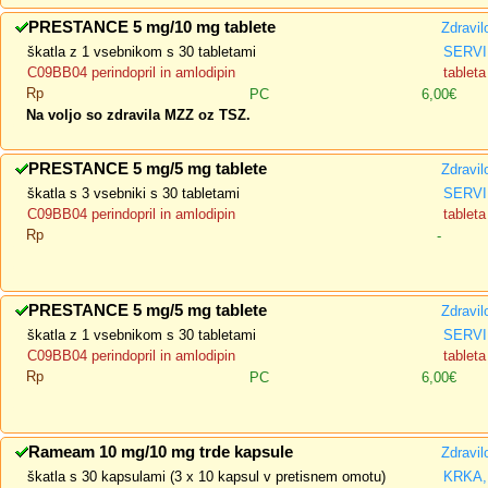
PRESTANCE 5 mg/10 mg tablete
Zdravil
škatla z 1 vsebnikom s 30 tabletami
SERVI
C09BB04 perindopril in amlodipin
tableta
Rp
PC
6,00€
Na voljo so zdravila MZZ oz TSZ.
PRESTANCE 5 mg/5 mg tablete
Zdravil
škatla s 3 vsebniki s 30 tabletami
SERVI
C09BB04 perindopril in amlodipin
tableta
Rp
-
PRESTANCE 5 mg/5 mg tablete
Zdravil
škatla z 1 vsebnikom s 30 tabletami
SERVI
C09BB04 perindopril in amlodipin
tableta
Rp
PC
6,00€
Rameam 10 mg/10 mg trde kapsule
Zdravil
škatla s 30 kapsulami (3 x 10 kapsul v pretisnem omotu)
KRKA, 