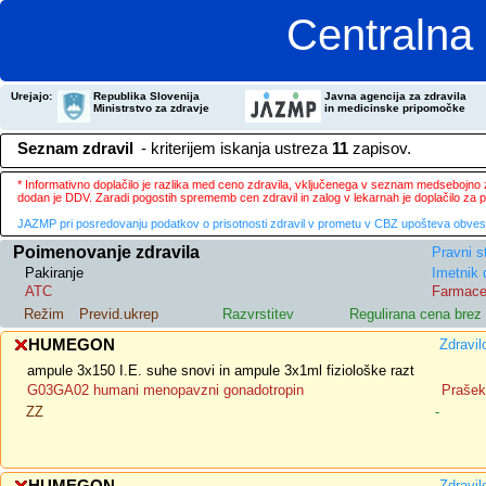
Centralna 
Urejajo:
Republika Slovenija
Javna agencija za zdravila
Ministrstvo za zdravje
in medicinske pripomočke
Seznam zdravil
- kriterijem iskanja ustreza
11
zapisov.
* Informativno doplačilo je razlika med ceno zdravila, vključenega v seznam medsebojno za
dodan je DDV. Zaradi pogostih sprememb cen zdravil in zalog v lekarnah je doplačilo za
JAZMP pri posredovanju podatkov o prisotnosti zdravil v prometu v CBZ upošteva obvestila
Poimenovanje zdravila
Pravni s
Pakiranje
Imetnik 
ATC
Farmace
Režim
Previd.ukrep
Razvrstitev
Regulirana cena bre
HUMEGON
Zdravil
ampule 3x150 I.E. suhe snovi in ampule 3x1ml fiziološke razt
G03GA02 humani menopavzni gonadotropin
Prašek 
ZZ
-
Zdravil