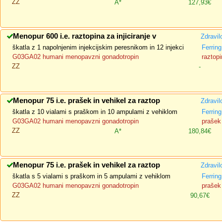
ZZ
A*
127,93€
Menopur 600 i.e. raztopina za injiciranje v
Zdravil
škatla z 1 napolnjenim injekcijskim peresnikom in 12 injekci
Ferrin
G03GA02 humani menopavzni gonadotropin
raztopi
ZZ
-
Menopur 75 i.e. prašek in vehikel za raztop
Zdravil
škatla z 10 vialami s praškom in 10 ampulami z vehiklom
Ferrin
G03GA02 humani menopavzni gonadotropin
prašek 
ZZ
A*
180,84€
Menopur 75 i.e. prašek in vehikel za raztop
Zdravil
škatla s 5 vialami s praškom in 5 ampulami z vehiklom
Ferrin
G03GA02 humani menopavzni gonadotropin
prašek 
ZZ
90,67€