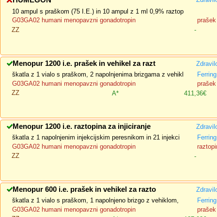
HUMEGON
10 ampul s praškom (75 I.E.) in 10 ampul z 1 ml 0,9% raztop
G03GA02 humani menopavzni gonadotropin
prašek 
ZZ
-
Menopur 1200 i.e. prašek in vehikel za razt
Zdravil
škatla z 1 vialo s praškom, 2 napolnjenima brizgama z vehikl
Ferrin
G03GA02 humani menopavzni gonadotropin
prašek 
ZZ
A*
411,36€
Menopur 1200 i.e. raztopina za injiciranje
Zdravil
škatla z 1 napolnjenim injekcijskim peresnikom in 21 injekci
Ferrin
G03GA02 humani menopavzni gonadotropin
raztopi
ZZ
-
Menopur 600 i.e. prašek in vehikel za razto
Zdravil
škatla z 1 vialo s praškom, 1 napolnjeno brizgo z vehiklom,
Ferrin
G03GA02 humani menopavzni gonadotropin
prašek 