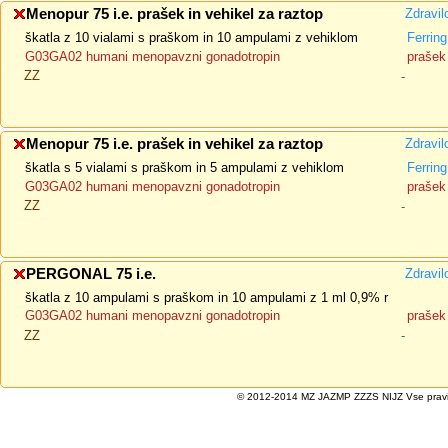
Menopur 75 i.e. prašek in vehikel za raztop
Zdravil
škatla z 10 vialami s praškom in 10 ampulami z vehiklom
Ferrin
G03GA02 humani menopavzni gonadotropin
prašek 
ZZ
-
Menopur 75 i.e. prašek in vehikel za raztop
Zdravil
škatla s 5 vialami s praškom in 5 ampulami z vehiklom
Ferrin
G03GA02 humani menopavzni gonadotropin
prašek 
ZZ
-
PERGONAL 75 i.e.
Zdravil
škatla z 10 ampulami s praškom in 10 ampulami z 1 ml 0,9% r
G03GA02 humani menopavzni gonadotropin
prašek 
ZZ
-
© 2012-2014 MZ JAZMP ZZZS NIJZ Vse pravice 