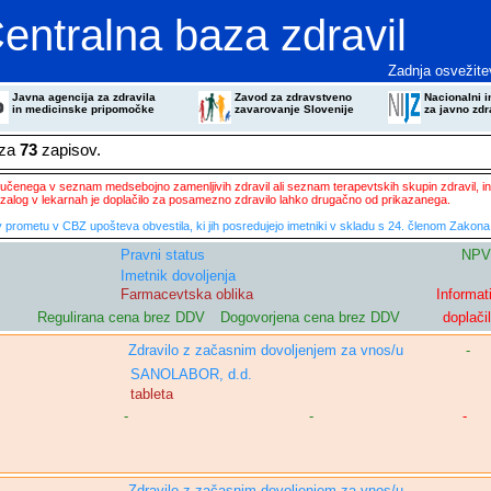
entralna baza zdravil
Zadnja osvežite
Javna agencija za zdravila
Zavod za zdravstveno
Nacionalni in
in medicinske pripomočke
zavarovanje Slovenije
za javno zdr
eza
73
zapisov.
ključenega v seznam medsebojno zamenljivih zdravil ali seznam terapevtskih skupin zdravil, in
zalog v lekarnah je doplačilo za posamezno zdravilo lahko drugačno od prikazanega.
 prometu v CBZ upošteva obvestila, ki jih posredujejo imetniki v skladu s 24. členom Zakona 
Pravni status
NPV
Imetnik dovoljenja
Farmacevtska oblika
Informat
Regulirana cena brez DDV
Dogovorjena cena brez DDV
doplači
Zdravilo z začasnim dovoljenjem za vnos/u
-
SANOLABOR, d.d.
tableta
-
-
-
Zdravilo z začasnim dovoljenjem za vnos/u
-