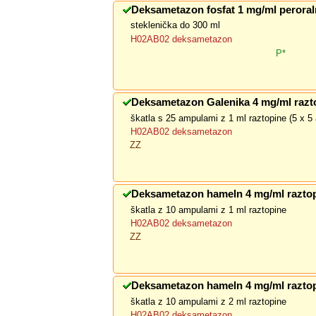
Deksametazon fosfat 1 mg/ml peroral
steklenička do 300 ml
H02AB02 deksametazon
P*
Deksametazon Galenika 4 mg/ml razt
škatla s 25 ampulami z 1 ml raztopine (5 x 5
H02AB02 deksametazon
ZZ
Deksametazon hameln 4 mg/ml raztop
škatla z 10 ampulami z 1 ml raztopine
H02AB02 deksametazon
ZZ
Deksametazon hameln 4 mg/ml raztop
škatla z 10 ampulami z 2 ml raztopine
H02AB02 deksametazon