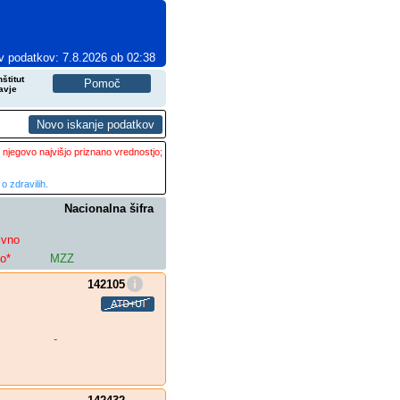
v podatkov: 7.8.2026 ob 02:38
štitut
avje
 njegovo najvišjo priznano vrednostjo;
o zdravilih.
Nacionalna šifra
ivno
lo*
MZZ
142105
-