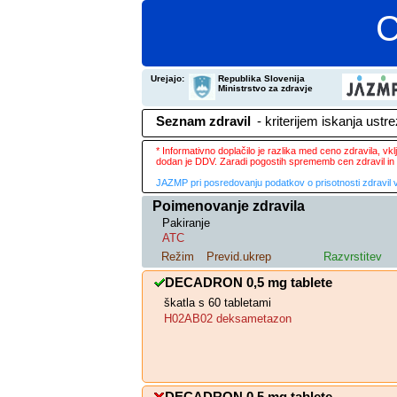
C
Urejajo:
Republika Slovenija
Ministrstvo za zdravje
Seznam zdravil
- kriterijem iskanja ustr
* Informativno doplačilo je razlika med ceno zdravila, v
dodan je DDV. Zaradi pogostih sprememb cen zdravil in 
JAZMP pri posredovanju podatkov o prisotnosti zdravil v
Poimenovanje zdravila
Pakiranje
ATC
Režim
Previd.ukrep
Razvrstitev
DECADRON 0,5 mg tablete
škatla s 60 tabletami
H02AB02 deksametazon