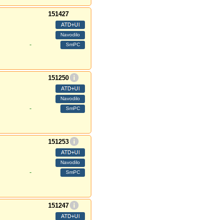
151427
-
151250
-
151253
-
151247