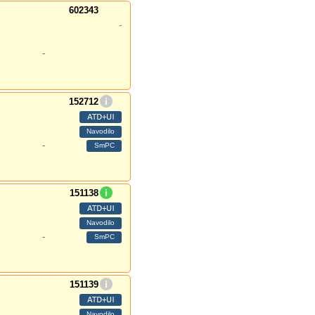
602343
-
-
152712
-
151138
-
151139