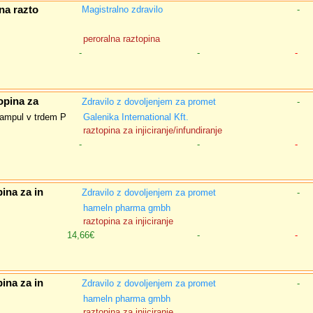
na razto
Magistralno zdravilo
-
peroralna raztopina
-
-
-
opina za
Zdravilo z dovoljenjem za promet
-
 ampul v trdem P
Galenika International Kft.
raztopina za injiciranje/infundiranje
-
-
-
ina za in
Zdravilo z dovoljenjem za promet
-
hameln pharma gmbh
raztopina za injiciranje
14,66€
-
-
ina za in
Zdravilo z dovoljenjem za promet
-
hameln pharma gmbh
raztopina za injiciranje