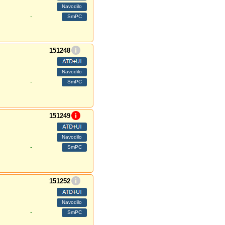
-
151248
-
151249
-
151252
-