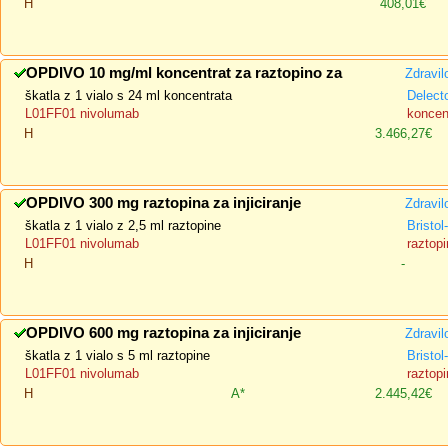
H
408,01€
OPDIVO 10 mg/ml koncentrat za raztopino za
Zdravil
škatla z 1 vialo s 24 ml koncentrata
Delect
L01FF01 nivolumab
koncent
H
3.466,27€
OPDIVO 300 mg raztopina za injiciranje
Zdravil
škatla z 1 vialo z 2,5 ml raztopine
Bristo
L01FF01 nivolumab
raztopi
H
-
OPDIVO 600 mg raztopina za injiciranje
Zdravil
škatla z 1 vialo s 5 ml raztopine
Bristo
L01FF01 nivolumab
raztopi
H
A*
2.445,42€