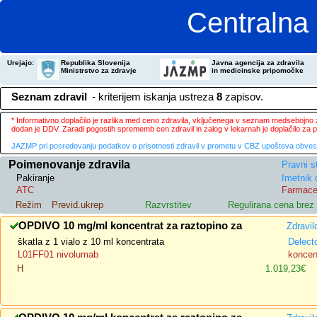
Centralna 
Urejajo:
Republika Slovenija
Javna agencija za zdravila
Ministrstvo za zdravje
in medicinske pripomočke
Seznam zdravil
- kriterijem iskanja ustreza
8
zapisov.
* Informativno doplačilo je razlika med ceno zdravila, vključenega v seznam medsebojno za
dodan je DDV. Zaradi pogostih sprememb cen zdravil in zalog v lekarnah je doplačilo za
JAZMP pri posredovanju podatkov o prisotnosti zdravil v prometu v CBZ upošteva obvestila
Poimenovanje zdravila
Pravni s
Pakiranje
Imetnik 
ATC
Farmace
Režim
Previd.ukrep
Razvrstitev
Regulirana cena bre
OPDIVO 10 mg/ml koncentrat za raztopino za
Zdravil
škatla z 1 vialo z 10 ml koncentrata
Delect
L01FF01 nivolumab
koncent
H
1.019,23€