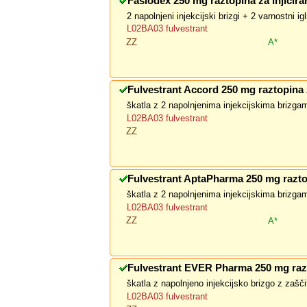
Faslodex 250 mg raztopina za injicira
2 napolnjeni injekcijski brizgi + 2 varnostni igl
L02BA03 fulvestrant
ZZ
A*
Fulvestrant Accord 250 mg raztopina z
škatla z 2 napolnjenima injekcijskima brizga
L02BA03 fulvestrant
ZZ
Fulvestrant AptaPharma 250 mg razto
škatla z 2 napolnjenima injekcijskima brizga
L02BA03 fulvestrant
ZZ
A*
Fulvestrant EVER Pharma 250 mg raz
škatla z napolnjeno injekcijsko brizgo z zašč
L02BA03 fulvestrant