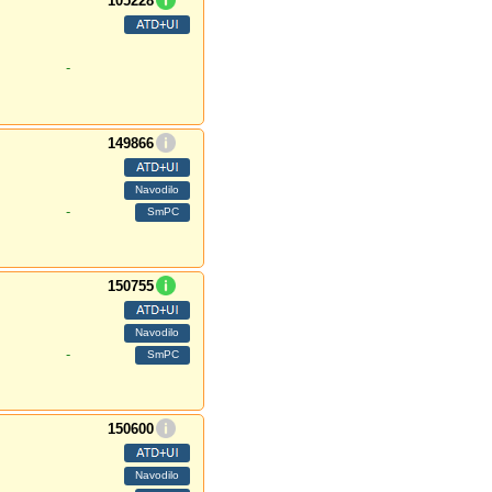
105228
-
149866
-
150755
-
150600