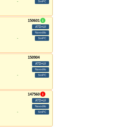
-
150601
-
150904
-
147560
-