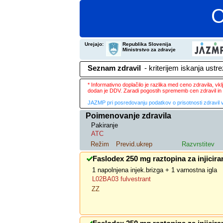
C
Urejajo:
Republika Slovenija
Ministrstvo za zdravje
Seznam zdravil
- kriterijem iskanja ustr
* Informativno doplačilo je razlika med ceno zdravila, v
dodan je DDV. Zaradi pogostih sprememb cen zdravil in 
JAZMP pri posredovanju podatkov o prisotnosti zdravil v
Poimenovanje zdravila
Pakiranje
ATC
Režim
Previd.ukrep
Razvrstitev
Faslodex 250 mg raztopina za injicira
1 napolnjena injek.brizga + 1 varnostna igla
L02BA03 fulvestrant
ZZ