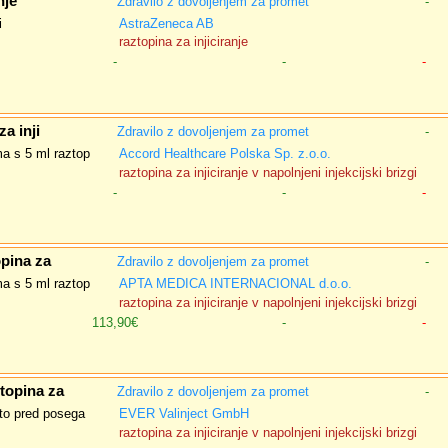
nje
Zdravilo z dovoljenjem za promet
-
i
AstraZeneca AB
raztopina za injiciranje
-
-
-
a inji
Zdravilo z dovoljenjem za promet
-
ma s 5 ml raztop
Accord Healthcare Polska Sp. z.o.o.
raztopina za injiciranje v napolnjeni injekcijski brizgi
-
-
-
pina za
Zdravilo z dovoljenjem za promet
-
ma s 5 ml raztop
APTA MEDICA INTERNACIONAL d.o.o.
raztopina za injiciranje v napolnjeni injekcijski brizgi
113,90€
-
-
topina za
Zdravilo z dovoljenjem za promet
-
ito pred posega
EVER Valinject GmbH
raztopina za injiciranje v napolnjeni injekcijski brizgi