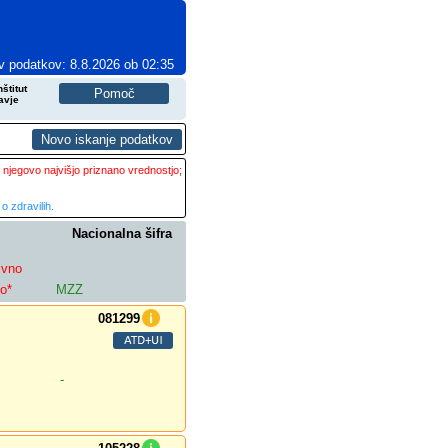
v podatkov: 8.8.2026 ob 02:35
štitut
avje
 njegovo najvišjo priznano vrednostjo;
o zdravilih.
Nacionalna šifra
ivno
lo*
MZZ
081299
-