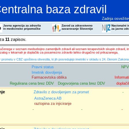
entralna baza zdravil
Zadnja osvežite
Javna agencija za zdravila
Zavod za zdravstveno
Nacionalni in
in medicinske pripomočke
zavarovanje Slovenije
za javno zdr
eza
11
zapisov.
ključenega v seznam medsebojno zamenljivih zdravil ali seznam terapevtskih skupin zdravil, in
zalog v lekarnah je doplačilo za posamezno zdravilo lahko drugačno od prikazanega.
 prometu v CBZ upošteva obvestila, ki jih posredujejo imetniki v skladu s 24. členom Zakona 
Pravni status
NPV
Imetnik dovoljenja
Farmacevtska oblika
Informat
Regulirana cena brez DDV
Dogovorjena cena brez DDV
doplači
nje
Zdravilo z dovoljenjem za promet
-
AstraZeneca AB
raztopina za injiciranje
-
-
-