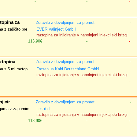
-
-
-
topina za
Zdravilo z dovoljenjem za promet
-
ma z zaščito pre
EVER Valinject GmbH
raztopina za injiciranje v napolnjeni injekcijski brizgi
113,90€
-
-
ztopina
Zdravilo z dovoljenjem za promet
-
ma s 5 ml raztop
Fresenius Kabi Deutschland GmbH
raztopina za injiciranje v napolnjeni injekcijski brizgi
-
-
-
jicir
Zdravilo z dovoljenjem za promet
-
zgama z zapornim
Lek d.d.
raztopina za injiciranje v napolnjeni injekcijski brizgi
113,90€
-
-