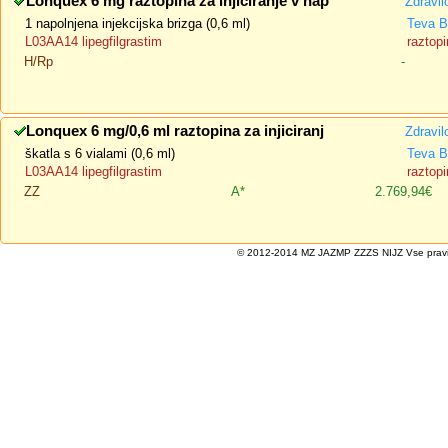
Lonquex 6 mg raztopina za injiciranje v nap
Zdravil
1 napolnjena injekcijska brizga (0,6 ml)
Teva B
L03AA14 lipegfilgrastim
raztopi
H/Rp
-
Lonquex 6 mg/0,6 ml raztopina za injiciranj
Zdravil
škatla s 6 vialami (0,6 ml)
Teva B
L03AA14 lipegfilgrastim
raztopi
ZZ
A*
2.769,94€
© 2012-2014 MZ JAZMP ZZZS NIJZ Vse pravice 