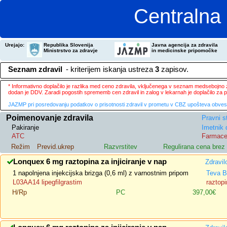
Centralna 
Urejajo:
Republika Slovenija
Javna agencija za zdravila
Ministrstvo za zdravje
in medicinske pripomočke
Seznam zdravil
- kriterijem iskanja ustreza
3
zapisov.
* Informativno doplačilo je razlika med ceno zdravila, vključenega v seznam medsebojno za
dodan je DDV. Zaradi pogostih sprememb cen zdravil in zalog v lekarnah je doplačilo za
JAZMP pri posredovanju podatkov o prisotnosti zdravil v prometu v CBZ upošteva obvestila
Poimenovanje zdravila
Pravni s
Pakiranje
Imetnik 
ATC
Farmace
Režim
Previd.ukrep
Razvrstitev
Regulirana cena bre
Lonquex 6 mg raztopina za injiciranje v nap
Zdravil
1 napolnjena injekcijska brizga (0,6 ml) z varnostnim pripom
Teva B
L03AA14 lipegfilgrastim
raztopi
H/Rp
PC
397,00€