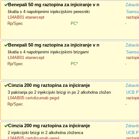
Benepali 50 mg raztopina za injiciranje v n
Zdravil
škatla s 4 napolnjenimi injekcijskimi peresniki
Samsun
L04AB01 etanercept
raztopi
Rp/Spec
PC*
-
Benepali 50 mg raztopina za injiciranje v n
Zdravil
škatla s 4 napolnjenimi injekcijskimi brizgami
Samsun
L04AB01 etanercept
raztopi
Rp/Spec
PC*
-
Cimzia 200 mg raztopina za injiciranje
Zdravil
3 pakiranja po 2 injekcijski brizgi in po 2 alkoholna zložen
UCB P
L04AB05 certolizumab pegol
raztopi
Rp/Spec
-
Cimzia 200 mg raztopina za injiciranje
Zdravil
2 injekcijski brizgi in 2 alkoholna zloženca
UCB P
L04AB05 certolizumab pegol
raztopi