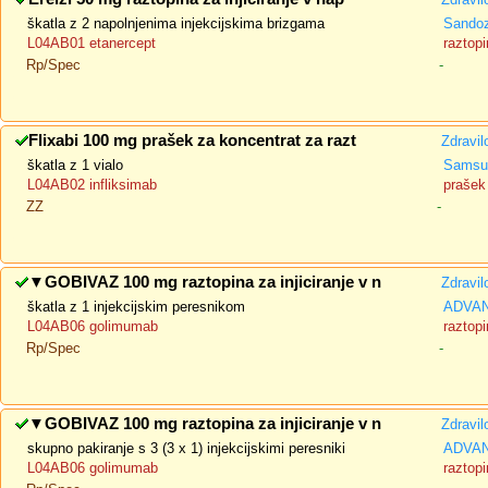
škatla z 2 napolnjenima injekcijskima brizgama
Sando
L04AB01 etanercept
raztopi
Rp/Spec
-
Flixabi 100 mg prašek za koncentrat za razt
Zdravil
škatla z 1 vialo
Samsun
L04AB02 infliksimab
prašek 
ZZ
-
▼
GOBIVAZ 100 mg raztopina za injiciranje v n
Zdravil
škatla z 1 injekcijskim peresnikom
ADVAN
L04AB06 golimumab
raztopi
Rp/Spec
-
▼
GOBIVAZ 100 mg raztopina za injiciranje v n
Zdravil
skupno pakiranje s 3 (3 x 1) injekcijskimi peresniki
ADVAN
L04AB06 golimumab
raztopi