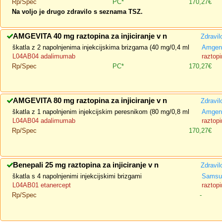
Rp/Spec
PC*
170,27€
Na voljo je drugo zdravilo s seznama TSZ.
AMGEVITA 40 mg raztopina za injiciranje v n
Zdravil
škatla z 2 napolnjenima injekcijskima brizgama (40 mg/0,4 ml
Amgen 
L04AB04 adalimumab
raztopi
Rp/Spec
PC*
170,27€
AMGEVITA 80 mg raztopina za injiciranje v n
Zdravil
škatla z 1 napolnjenim injekcijskim peresnikom (80 mg/0,8 ml
Amgen 
L04AB04 adalimumab
raztopi
Rp/Spec
170,27€
Benepali 25 mg raztopina za injiciranje v n
Zdravil
škatla s 4 napolnjenimi injekcijskimi brizgami
Samsun
L04AB01 etanercept
raztopi
Rp/Spec
-