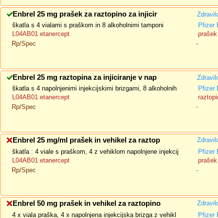
Enbrel 25 mg prašek za raztopino za injicir
Zdravil
škatla s 4 vialami s praškom in 8 alkoholnimi tamponi
Pfizer
L04AB01 etanercept
prašek 
Rp/Spec
-
Enbrel 25 mg raztopina za injiciranje v nap
Zdravil
škatla s 4 napolnjenimi injekcijskimi brizgami, 8 alkoholnih
Pfizer
L04AB01 etanercept
raztopi
Rp/Spec
-
Enbrel 25 mg/ml prašek in vehikel za raztop
Zdravil
škatla : 4 viale s praškom, 4 z vehiklom napolnjene injekcij
Pfizer
L04AB01 etanercept
prašek 
Rp/Spec
-
Enbrel 50 mg prašek in vehikel za raztopino
Zdravil
4 x viala praška, 4 x napolnjena injekcijska brizga z vehikl
Pfizer