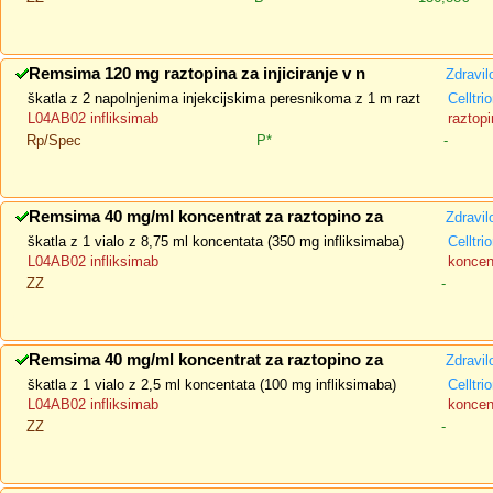
Remsima 120 mg raztopina za injiciranje v n
Zdravil
škatla z 2 napolnjenima injekcijskima peresnikoma z 1 m razt
Celltri
L04AB02 infliksimab
raztopi
Rp/Spec
P*
-
Remsima 40 mg/ml koncentrat za raztopino za
Zdravil
škatla z 1 vialo z 8,75 ml koncentata (350 mg infliksimaba)
Celltri
L04AB02 infliksimab
koncent
ZZ
-
Remsima 40 mg/ml koncentrat za raztopino za
Zdravil
škatla z 1 vialo z 2,5 ml koncentata (100 mg infliksimaba)
Celltri
L04AB02 infliksimab
koncent
ZZ
-