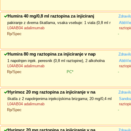
Humira 40 mg/0,8 ml raztopina za injiciranj
Zdravil
pakiranje z dvema škatlama, vsaka vsebuje: 1 viala (0,8 ml r
AbbVi
L04AB04 adalimumab
raztopi
Rp/Spec
-
Humira 80 mg raztopina za injiciranje v nap
Zdravil
1 napolnjen injek. peresnik (0,8 ml raztopine), 2 alkoholna
AbbVi
L04AB04 adalimumab
raztopi
Rp/Spec
PC*
-
Hyrimoz 20 mg raztopina za injiciranje v na
Zdravil
škatla z 2 napolnjenima injekcijskima brizgama; 20 mg/0,4 ml
Sando
L04AB04 adalimumab
raztopi
Rp/Spec
-
Hyrimoz 20 mg raztopina za injiciranje v na
Zdravil