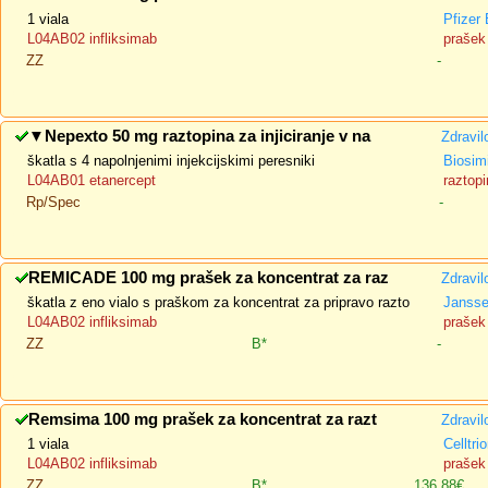
1 viala
Pfizer
L04AB02 infliksimab
prašek 
ZZ
-
▼
Nepexto 50 mg raztopina za injiciranje v na
Zdravil
škatla s 4 napolnjenimi injekcijskimi peresniki
Biosimi
L04AB01 etanercept
raztopi
Rp/Spec
-
REMICADE 100 mg prašek za koncentrat za raz
Zdravil
škatla z eno vialo s praškom za koncentrat za pripravo razto
Jansse
L04AB02 infliksimab
prašek 
ZZ
B*
-
Remsima 100 mg prašek za koncentrat za razt
Zdravil
1 viala
Celltri
L04AB02 infliksimab
prašek 
ZZ
B*
136,88€