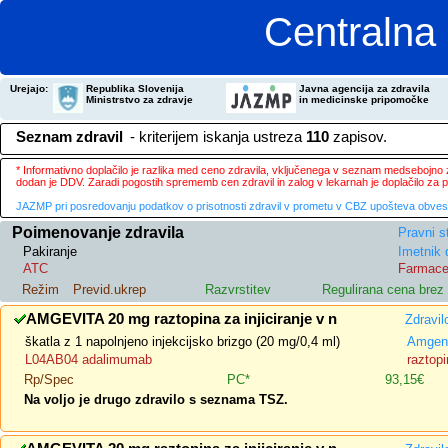
Centralna 
Urejajo:
Republika Slovenija
Javna agencija za zdravila
Ministrstvo za zdravje
in medicinske pripomočke
Seznam zdravil
- kriterijem iskanja ustreza
110
zapisov.
* Informativno doplačilo je razlika med ceno zdravila, vključenega v seznam medsebojno za
dodan je DDV. Zaradi pogostih sprememb cen zdravil in zalog v lekarnah je doplačilo za
JAZMP pri posredovanju podatkov o prisotnosti zdravil v prometu v CBZ upošteva obvestila
Poimenovanje zdravila
Pravni s
Pakiranje
Imetnik 
ATC
Farmace
Režim
Previd.ukrep
Razvrstitev
Regulirana cena bre
AMGEVITA 20 mg raztopina za injiciranje v n
Zdravil
škatla z 1 napolnjeno injekcijsko brizgo (20 mg/0,4 ml)
Amgen 
L04AB04 adalimumab
raztopi
Rp/Spec
PC*
93,15€
Na voljo je drugo zdravilo s seznama TSZ.