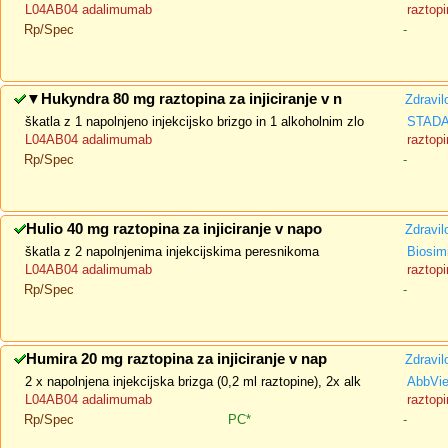
L04AB04 adalimumab
raztopi
Rp/Spec
-
▼
Hukyndra 80 mg raztopina za injiciranje v n
Zdravil
škatla z 1 napolnjeno injekcijsko brizgo in 1 alkoholnim zlo
STADA 
L04AB04 adalimumab
raztopi
Rp/Spec
-
Hulio 40 mg raztopina za injiciranje v napo
Zdravil
škatla z 2 napolnjenima injekcijskima peresnikoma
Biosimi
L04AB04 adalimumab
raztopi
Rp/Spec
-
Humira 20 mg raztopina za injiciranje v nap
Zdravil
2 x napolnjena injekcijska brizga (0,2 ml raztopine), 2x alk
AbbVi
L04AB04 adalimumab
raztopi
Rp/Spec
PC*
-