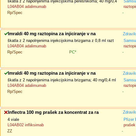
škatla z 2 napolnjenima injekcijskima peresnikoma; 40 mg/0,4
Samsun
L04AB04 adalimumab
raztopi
Rp/Spec
-
Imraldi 40 mg raztopina za injiciranje v na
Zdravil
škatla z 2 napolnjenima injekcijskima brizgama z 0,8 ml razt
Samsun
L04AB04 adalimumab
raztopi
Rp/Spec
PC*
-
Imraldi 40 mg raztopina za injiciranje v na
Zdravil
škatla z 2 napolnjenima injekcijskima brizgama; 40 mg/0,4 ml
Samsun
L04AB04 adalimumab
raztopi
Rp/Spec
-
Inflectra 100 mg prašek za koncentrat za ra
Zdravil
4 viale
Pfizer
L04AB02 infliksimab
prašek 
ZZ
-