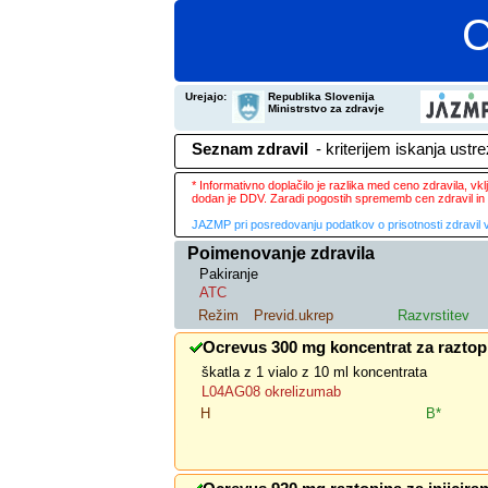
C
Urejajo:
Republika Slovenija
Ministrstvo za zdravje
Seznam zdravil
- kriterijem iskanja ustr
* Informativno doplačilo je razlika med ceno zdravila, v
dodan je DDV. Zaradi pogostih sprememb cen zdravil in 
JAZMP pri posredovanju podatkov o prisotnosti zdravil v
Poimenovanje zdravila
Pakiranje
ATC
Režim
Previd.ukrep
Razvrstitev
Ocrevus 300 mg koncentrat za raztopi
škatla z 1 vialo z 10 ml koncentrata
L04AG08 okrelizumab
H
B*