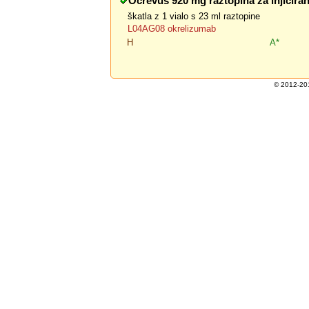
Ocrevus 920 mg raztopina za injiciran
škatla z 1 vialo s 23 ml raztopine
L04AG08 okrelizumab
H
A*
© 2012-201