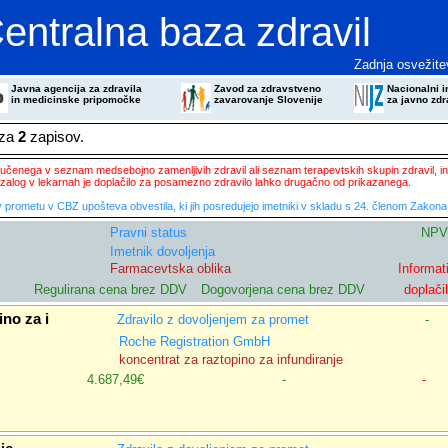
entralna baza zdravil
Zadnja osvežite
Javna agencija za zdravila
Zavod za zdravstveno
Nacionalni in
in medicinske pripomočke
zavarovanje Slovenije
za javno zdr
eza
2
zapisov.
ključenega v seznam medsebojno zamenljivih zdravil ali seznam terapevtskih skupin zdravil, in
zalog v lekarnah je doplačilo za posamezno zdravilo lahko drugačno od prikazanega.
 prometu v CBZ upošteva obvestila, ki jih posredujejo imetniki v skladu s 24. členom Zakona 
Pravni status
NPV
Imetnik dovoljenja
Farmacevtska oblika
Informat
Regulirana cena brez DDV
Dogovorjena cena brez DDV
doplači
no za i
Zdravilo z dovoljenjem za promet
-
Roche Registration GmbH
koncentrat za raztopino za infundiranje
4.687,49€
-
-