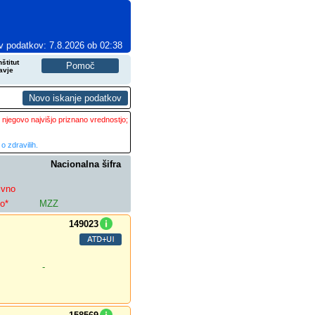
v podatkov: 7.8.2026 ob 02:38
štitut
avje
 njegovo najvišjo priznano vrednostjo;
o zdravilih.
Nacionalna šifra
ivno
lo*
MZZ
149023
-