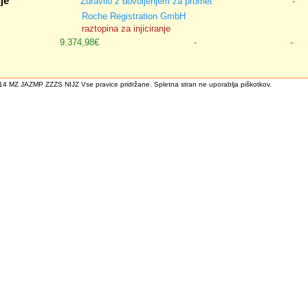
je
Zdravilo z dovoljenjem za promet
-
Roche Registration GmbH
raztopina za injiciranje
9.374,98€
-
-
4 MZ JAZMP ZZZS NIJZ Vse pravice pridržane. Spletna stran ne uporablja piškotkov.