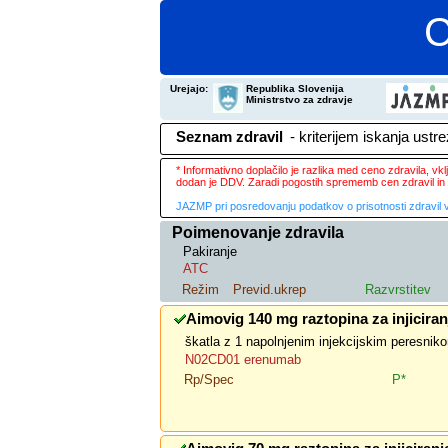
C
Urejajo:
Republika Slovenija
Ministrstvo za zdravje
Seznam zdravil
- kriterijem iskanja ustr
* Informativno doplačilo je razlika med ceno zdravila, v
dodan je DDV. Zaradi pogostih sprememb cen zdravil in 
JAZMP pri posredovanju podatkov o prisotnosti zdravil v
Poimenovanje zdravila
Pakiranje
ATC
Režim
Previd.ukrep
Razvrstitev
Aimovig 140 mg raztopina za injiciran
škatla z 1 napolnjenim injekcijskim peresnik
N02CD01 erenumab
Rp/Spec
P*