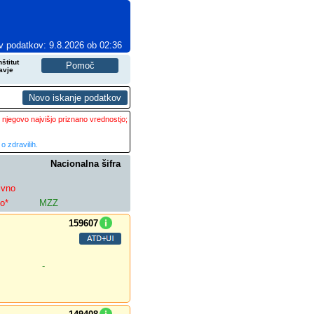
v podatkov: 9.8.2026 ob 02:36
štitut
avje
 njegovo najvišjo priznano vrednostjo;
o zdravilih.
Nacionalna šifra
ivno
lo*
MZZ
159607
-