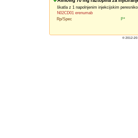
Aimovig 70 mg raztopina za injiciranj
škatla z 1 napolnjenim injekcijskim peresnik
N02CD01 erenumab
Rp/Spec
P*
© 2012-201