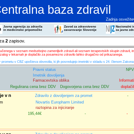
entralna baza zdravil
Zadnja osvežite
Javna agencija za zdravila
Zavod za zdravstveno
Nacionalni in
in medicinske pripomočke
zavarovanje Slovenije
za javno zdr
eza
2
zapisov.
ključenega v seznam medsebojno zamenljivih zdravil ali seznam terapevtskih skupin zdravil, in
zalog v lekarnah je doplačilo za posamezno zdravilo lahko drugačno od prikazanega.
 prometu v CBZ upošteva obvestila, ki jih posredujejo imetniki v skladu s 24. členom Zakona 
Pravni status
NPV
Imetnik dovoljenja
Farmacevtska oblika
Informat
Regulirana cena brez DDV
Dogovorjena cena brez DDV
doplači
je v n
Zdravilo z dovoljenjem za promet
-
om
Novartis Europharm Limited
raztopina za injiciranje
195,44€
-
-