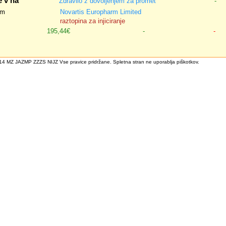
e v na
Zdravilo z dovoljenjem za promet
-
om
Novartis Europharm Limited
raztopina za injiciranje
195,44€
-
-
4 MZ JAZMP ZZZS NIJZ Vse pravice pridržane. Spletna stran ne uporablja piškotkov.