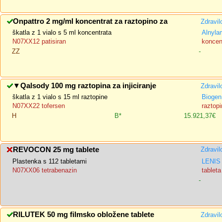
Onpattro 2 mg/ml koncentrat za raztopino za
Zdravil
škatla z 1 vialo s 5 ml koncentrata
Alnyla
N07XX12 patisiran
koncent
ZZ
-
▼
Qalsody 100 mg raztopina za injiciranje
Zdravil
škatla z 1 vialo s 15 ml raztopine
Biogen
N07XX22 tofersen
raztopi
H
B*
15.921,37€
REVOCON 25 mg tablete
Zdravil
Plastenka s 112 tabletami
LENIS 
N07XX06 tetrabenazin
tableta
-
RILUTEK 50 mg filmsko obložene tablete
Zdravil