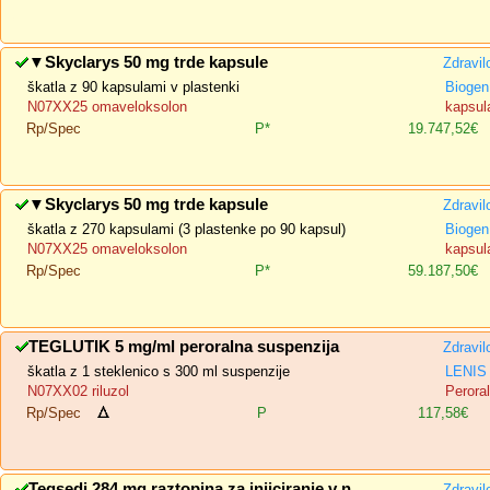
▼
Skyclarys 50 mg trde kapsule
Zdravil
škatla z 90 kapsulami v plastenki
Biogen
N07XX25 omaveloksolon
kapsula
Rp/Spec
P*
19.747,52€
▼
Skyclarys 50 mg trde kapsule
Zdravil
škatla z 270 kapsulami (3 plastenke po 90 kapsul)
Biogen
N07XX25 omaveloksolon
kapsula
Rp/Spec
P*
59.187,50€
TEGLUTIK 5 mg/ml peroralna suspenzija
Zdravil
škatla z 1 steklenico s 300 ml suspenzije
LENIS 
N07XX02 riluzol
Perora
Rp/Spec
P
117,58€
Tegsedi 284 mg raztopina za injiciranje v n
Zdravil