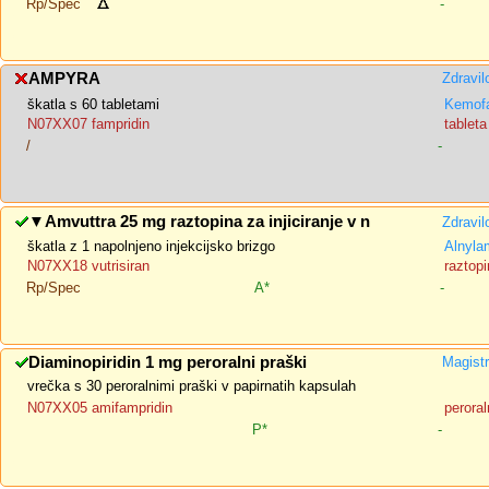
Rp/Spec
-
AMPYRA
Zdravil
škatla s 60 tabletami
Kemofa
N07XX07 fampridin
tablet
/
-
▼
Amvuttra 25 mg raztopina za injiciranje v n
Zdravil
škatla z 1 napolnjeno injekcijsko brizgo
Alnyla
N07XX18 vutrisiran
raztopi
Rp/Spec
A*
-
Diaminopiridin 1 mg peroralni praški
Magistr
vrečka s 30 peroralnimi praški v papirnatih kapsulah
N07XX05 amifampridin
peroral
P*
-