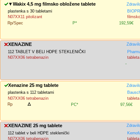
▼
Wakix 4,5 mg filmsko obložene tablete
Zdravil
plastenka s 30 tabletami
BIOP
N07XX11 pitolizant
filmsk
Rp/Spec
P*
192,59€
XENAZINE
Zdravil
112 TABLET V BELI HDPE STEKLENIČKI
Pharma
N07XX06 tetrabenazin
tableta
-
Xenazine 25 mg tablete
Zdravil
plastenka s 112 tabletami
Bausch
N07XX06 tetrabenazin
tableta
Rp
PC*
97,56€
XENAZINE 25 mg tablete
Zdravil
112 tablet v beli HDPE steklenički
Kemofa
N07XX06 tetrabenazin
tableta