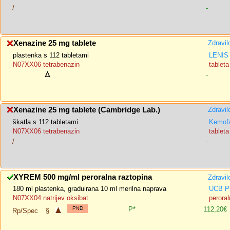
/
-
Xenazine 25 mg tablete
Zdravil
plastenka s 112 tabletami
LENIS 
N07XX06 tetrabenazin
tableta
-
Xenazine 25 mg tablete (Cambridge Lab.)
Zdravil
škatla s 112 tabletami
Kemofa
N07XX06 tetrabenazin
tableta
/
-
XYREM 500 mg/ml peroralna raztopina
Zdravil
180 ml plastenka, graduirana 10 ml merilna naprava
UCB P
N07XX04 natrijev oksibat
peroral
P*
112,20€
Rp/Spec
§