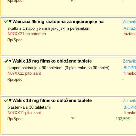
Rp/Spec
P*
-
▼
Wainzua 45 mg raztopina za injiciranje v na
Zdravil
škatla z 1 napolnjenim injekcijskim peresnikom
AstraZ
N07XX21 eplontersen
raztopi
Rp/Spec
-
▼
Wakix 18 mg filmsko obložene tablete
Zdravil
skupno pakiranje z 90 tabletami (3 plastenke po 30 tablet)
BIOP
N07XX11 pitolizant
filmsk
Rp/Spec
-
▼
Wakix 18 mg filmsko obložene tablete
Zdravil
plastenka s 30 tabletami
BIOP
N07XX11 pitolizant
filmsk
Rp/Spec
P*
192,59€