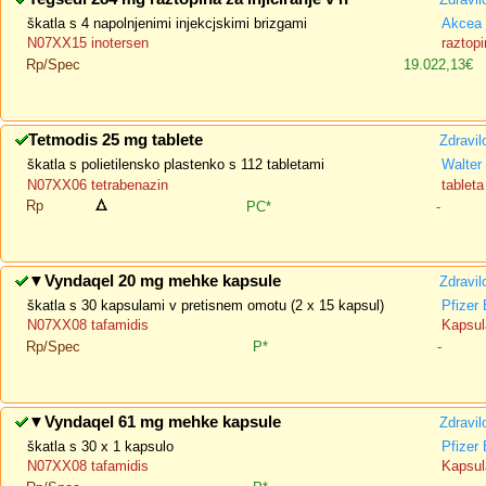
škatla s 4 napolnjenimi injekcjskimi brizgami
Akcea 
N07XX15 inotersen
raztopi
Rp/Spec
19.022,13€
Tetmodis 25 mg tablete
Zdravil
škatla s polietilensko plastenko s 112 tabletami
Walter
N07XX06 tetrabenazin
tableta
Rp
PC*
-
▼
Vyndaqel 20 mg mehke kapsule
Zdravil
škatla s 30 kapsulami v pretisnem omotu (2 x 15 kapsul)
Pfizer
N07XX08 tafamidis
Kapsul
Rp/Spec
P*
-
▼
Vyndaqel 61 mg mehke kapsule
Zdravil
škatla s 30 x 1 kapsulo
Pfizer
N07XX08 tafamidis
Kapsul