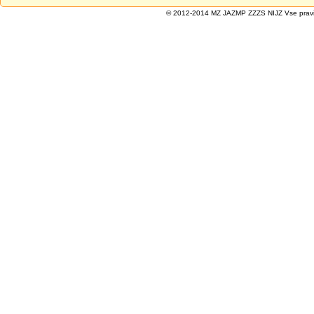
© 2012-2014 MZ JAZMP ZZZS NIJZ Vse pravice 