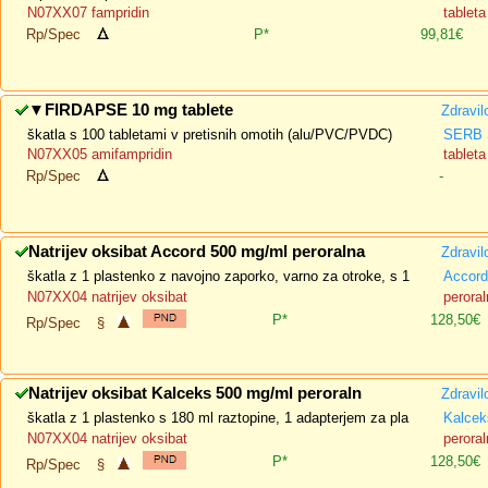
N07XX07 fampridin
tablet
Rp/Spec
P*
99,81€
▼
FIRDAPSE 10 mg tablete
Zdravil
škatla s 100 tabletami v pretisnih omotih (alu/PVC/PVDC)
SERB 
N07XX05 amifampridin
tableta
Rp/Spec
-
Natrijev oksibat Accord 500 mg/ml peroralna
Zdravil
škatla z 1 plastenko z navojno zaporko, varno za otroke, s 1
Accord
N07XX04 natrijev oksibat
peroral
P*
128,50€
Rp/Spec
§
Natrijev oksibat Kalceks 500 mg/ml peroraln
Zdravil
škatla z 1 plastenko s 180 ml raztopine, 1 adapterjem za pla
Kalcek
N07XX04 natrijev oksibat
peroral
P*
128,50€
Rp/Spec
§