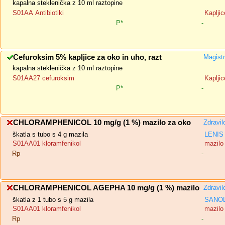
kapalna steklenička z 10 ml raztopine
S01AA Antibiotiki
Kapljic
P*
-
Cefuroksim 5% kapljice za oko in uho, razt
Magistr
kapalna steklenička z 10 ml raztopine
S01AA27 cefuroksim
Kapljic
P*
-
CHLORAMPHENICOL 10 mg/g (1 %) mazilo za oko
Zdravil
škatla s tubo s 4 g mazila
LENIS 
S01AA01 kloramfenikol
mazilo
Rp
-
CHLORAMPHENICOL AGEPHA 10 mg/g (1 %) mazilo
Zdravil
škatla z 1 tubo s 5 g mazila
SANOL
S01AA01 kloramfenikol
mazilo
Rp
-