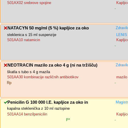
S01AX02 srebrove spojine
Kapljic
-
NATACYN 50 mg/ml (5 %) kapljice za oko
Zdravil
steklenica s 15 ml suspenzije
LENIS 
S01AA10 natamicin
Kapljic
-
NEOTRACIN mazilo za oko 4 g (ni na tržišču)
Zdravil
škatla s tubo s 4 g mazila
S01AA30 kombinacije različnih antibiotikov
mazilo
Rp
-
Penicilin G 100 000 I.E. kapljice za oko in
Magistr
kapalna steklenička z 10 ml raztopine
S01AA14 benzilpenicilin
Kapljic
P*
-