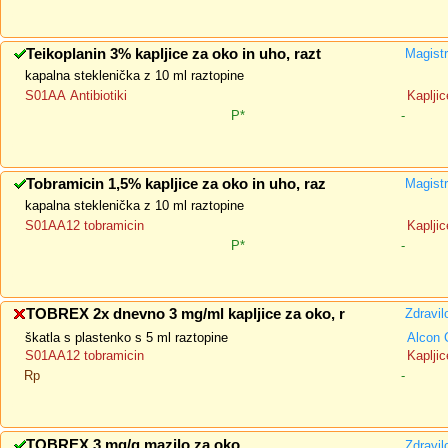
Teikoplanin 3% kapljice za oko in uho, razt
Magistr
kapalna steklenička z 10 ml raztopine
S01AA Antibiotiki
Kapljic
P*
-
Tobramicin 1,5% kapljice za oko in uho, raz
Magistr
kapalna steklenička z 10 ml raztopine
S01AA12 tobramicin
Kapljic
P*
-
TOBREX 2x dnevno 3 mg/ml kapljice za oko, r
Zdravil
škatla s plastenko s 5 ml raztopine
Alcon 
S01AA12 tobramicin
Kapljic
Rp
-
TOBREX 3 mg/g mazilo za oko
Zdravil