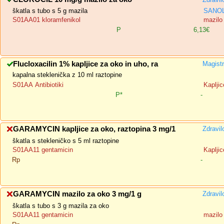
škatla s tubo s 5 g mazila
SANOL
S01AA01 kloramfenikol
mazilo
P
6,13€
Flucloxacilin 1% kapljice za oko in uho, ra
Magistr
kapalna steklenička z 10 ml raztopine
S01AA Antibiotiki
Kapljic
P*
-
GARAMYCIN kapljice za oko, raztopina 3 mg/1
Zdravil
škatla s stekleničko s 5 ml raztopine
S01AA11 gentamicin
Kapljic
Rp
-
GARAMYCIN mazilo za oko 3 mg/1 g
Zdravil
škatla s tubo s 3 g mazila za oko
S01AA11 gentamicin
mazilo