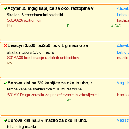
Azyter 15 mg/g kapljice za oko, raztopina v
Zdravil
škatla s 6 enoodmernimi vsebniki
Labora
S01AA26 azitromicin
kaplji
Rp
P
4,54€
Bivacyn 3.500 i.e./250 i.e. v 1 g mazilo za
Zdravil
škatla s tubo s 3,5 g mazila
Lek d.
S01AA30 kombinacije različnih antibiotikov
mazilo
Rp
-
Borova kislina 3% kapljice za oko in uho, r
Magistr
temna kapalna steklenička z 10 ml raztopine
S01AX Druga zdravila za preprečevanje in zdravljenje i
Kapljic
P*
-
Borova kislina 3% mazilo za oko in uho,
Magistr
tuba s 5 g mazila