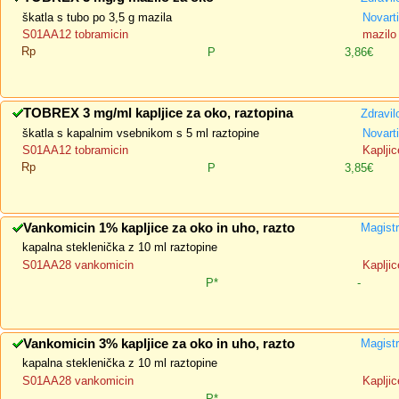
škatla s tubo po 3,5 g mazila
Novart
S01AA12 tobramicin
mazilo
Rp
P
3,86€
TOBREX 3 mg/ml kapljice za oko, raztopina
Zdravil
škatla s kapalnim vsebnikom s 5 ml raztopine
Novart
S01AA12 tobramicin
Kapljic
Rp
P
3,85€
Vankomicin 1% kapljice za oko in uho, razto
Magistr
kapalna steklenička z 10 ml raztopine
S01AA28 vankomicin
Kapljic
P*
-
Vankomicin 3% kapljice za oko in uho, razto
Magistr
kapalna steklenička z 10 ml raztopine
S01AA28 vankomicin
Kapljic
P*
-