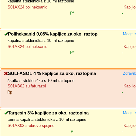
kapalna steklenička z 10 ml raztopine
S01AX24 poliheksanid
Kapljic
P*
-
Poliheksanid 0,08% kapljice za oko, raztop
Magistr
kapalna steklenička z 10 ml raztopine
S01AX24 poliheksanid
Kapljic
P*
-
SULFASOL 4 % kapljice za oko, raztopina
Zdravil
škatla s stekleničko s 10 ml raztopine
S01AB02 sulfafurazol
Kapljic
Rp
-
Targesin 3% kapljice za oko, raztopina
Magistr
temna kapalna steklenička z 10 ml raztopine
S01AX02 srebrove spojine
Kapljic
P
-