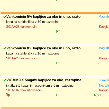
Vankomicin 5% kapljice za oko in uho, razto
Magistr
kapalna steklenička z 10 ml raztopine
S01AA28 vankomicin
Kapljic
P*
-
Vankomicin 8% kapljice za oko in uho, razto
Magistr
kapalna steklenička z 10 ml raztopine
S01AA28 vankomicin
Kapljic
P*
-
VIGAMOX 5mg/ml kapljice za oko, raztopina
Zdravil
škatla z 1 kapalnim vsebnikom s 5 ml raztopine
Novart
S01AE07 moksifloksacin
Kapljic
Rp
P*
6,88€