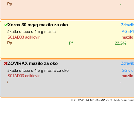
Rp
-
Xorox 30 mg/g mazilo za oko
Zdravil
škatla s tubo s 4,5 g mazila
AGEPH
S01AD03 aciklovir
mazilo
Rp
P*
22,24€
ZOVIRAX mazilo za oko
Zdravil
škatla s tubo s 4,5 g mazila za oko
GSK d.
S01AD03 aciklovir
mazilo
/
-
© 2012-2014 MZ JAZMP ZZZS NIJZ Vse pravice 