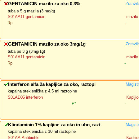
GENTAMICIN mazilo za oko 0,3%
Zdravil
tuba s 5 g mazila (3 mg/g)
S01AA11 gentamicin
mazilo
Rp
-
GENTAMICIN mazilo za oko 3mg/1g
Zdravil
tuba po 3 g (3mg/1g)
S01AA11 gentamicin
mazilo
Rp
-
Interferon alfa 2a kapljice za oko, raztopi
Magistr
kapalna steklenička z 4,5 ml raztopine
S01AD05 interferon
Kapljic
P*
-
Klindamicin 1% kapljice za oko in uho, razt
Magistr
kapalna steklenička z 10 ml raztopine
S01AA Antibiotiki
Kapljic