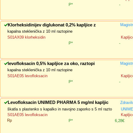
P*
-
Klorheksidinijev diglukonat 0,2% kapljice z
Magistr
kapalna steklenička z 10 ml raztopine
S01AX09 klorheksidin
Kapljic
P*
-
levofloksacin 0,5% kapljice za oko, raztopi
Magistr
kapalna steklenička z 10 ml raztopine
S01AE05 levofloksacin
Kapljic
P*
-
Levofloksacin UNIMED PHARMA 5 mg/ml kapljic
Zdravil
škatla s plastenko s kapalko in navojno zaporko s 5 ml razto
UNIMED
S01AE05 levofloksacin
Kapljic
Rp
P*
6,28€