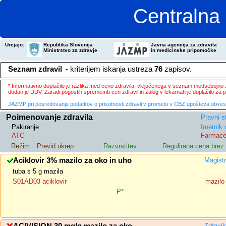
Centralna 
Urejajo:
Republika Slovenija
Javna agencija za zdravila
Ministrstvo za zdravje
in medicinske pripomočke
Seznam zdravil
- kriterijem iskanja ustreza
76
zapisov.
* Informativno doplačilo je razlika med ceno zdravila, vključenega v seznam medsebojno za
dodan je DDV. Zaradi pogostih sprememb cen zdravil in zalog v lekarnah je doplačilo za
JAZMP pri posredovanju podatkov o prisotnosti zdravil v prometu v CBZ upošteva obvestila
Poimenovanje zdravila
Pravni s
Pakiranje
Imetnik 
ATC
Farmace
Režim
Previd.ukrep
Razvrstitev
Regulirana cena bre
Aciklovir 3% mazilo za oko in uho
Magistr
tuba s 5 g mazila
S01AD03 aciklovir
mazilo
P*
-
Zdravil