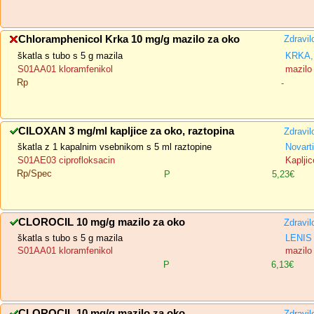
Chloramphenicol Krka 10 mg/g mazilo za oko
Zdravil
škatla s tubo s 5 g mazila
KRKA, 
S01AA01 kloramfenikol
mazilo
Rp
-
CILOXAN 3 mg/ml kapljice za oko, raztopina
Zdravil
škatla z 1 kapalnim vsebnikom s 5 ml raztopine
Novart
S01AE03 ciprofloksacin
Kapljic
Rp/Spec
P
5,23€
CLOROCIL 10 mg/g mazilo za oko
Zdravil
škatla s tubo s 5 g mazila
LENIS 
S01AA01 kloramfenikol
mazilo
P
6,13€
CLOROCIL 10 mg/g mazilo za oko
Zdravil