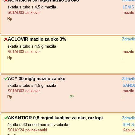
ACIVISION 30 mg/g mazilo za oko
škatla s tubo s 4,5 g mazila
LENIS 
S01AD03 aciklovir
mazilo
Rp
-
ACLOVIR mazilo za oko 3%
Zdravil
škatla s tubo s 4,5 g mazila
S01AD03 aciklovir
mazilo
Rp
-
ACY 30 mg/g mazilo za oko
Zdravil
škatla s tubo s 4,5 g mazila
SANOL
S01AD03 aciklovir
mazilo
Rp
P*
-
AKANTIOR 0,8 mg/ml kapljice za oko, raztopi
Zdravil
škatla s 30 enoodmernimi vsebniki
SIFI S
S01AX24 poliheksanid
Kapljic