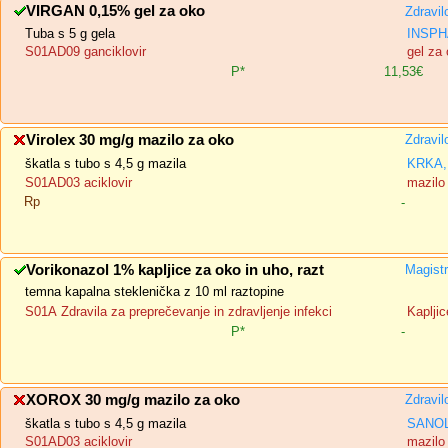
VIRGAN 0,15% gel za oko
Zdravil
Tuba s 5 g gela
INSPH
S01AD09 ganciklovir
gel za
P*
11,53€
Virolex 30 mg/g mazilo za oko
Zdravil
škatla s tubo s 4,5 g mazila
KRKA, 
S01AD03 aciklovir
mazilo
Rp
-
Vorikonazol 1% kapljice za oko in uho, razt
Magistr
temna kapalna steklenička z 10 ml raztopine
S01A Zdravila za preprečevanje in zdravljenje infekci
Kapljic
P*
-
XOROX 30 mg/g mazilo za oko
Zdravil
škatla s tubo s 4,5 g mazila
SANOL
S01AD03 aciklovir
mazilo