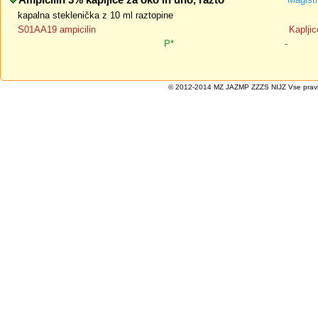
Ampicilin 3% kapljice za oko in uho, razto
kapalna steklenička z 10 ml raztopine
S01AA19 ampicilin
Kapljic
P*
-
© 2012-2014 MZ JAZMP ZZZS NIJZ Vse pravice 