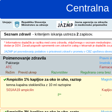
Centralna 
Urejajo:
Republika Slovenija
Javna agencija za zdravila
Ministrstvo za zdravje
in medicinske pripomočke
Seznam zdravil
- kriterijem iskanja ustreza
2
zapisov.
* Informativno doplačilo je razlika med ceno zdravila, vključenega v seznam medsebojno za
dodan je DDV. Zaradi pogostih sprememb cen zdravil in zalog v lekarnah je doplačilo za
JAZMP pri posredovanju podatkov o prisotnosti zdravil v prometu v CBZ upošteva obvestila
Poimenovanje zdravila
Pravni s
Pakiranje
Imetnik 
ATC
Farmace
Režim
Previd.ukrep
Razvrstitev
Regulirana cena bre
Ampicilin 1% kapljice za oko in uho, raztop
Magistr
temna kapalna steklenička z 10 ml raztopine
S01AA19 ampicilin
Kapljic
P*
-
Magistr