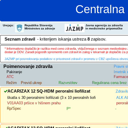
Centralna 
Urejajo:
Republika Slovenija
Javna agencija za zdravila
Ministrstvo za zdravje
in medicinske pripomočke
Seznam zdravil
- kriterijem iskanja ustreza
8
zapisov.
* Informativno doplačilo je razlika med ceno zdravila, vključenega v seznam medsebojno za
dodan je DDV. Zaradi pogostih sprememb cen zdravil in zalog v lekarnah je doplačilo za
JAZMP pri posredovanju podatkov o prisotnosti zdravil v prometu v CBZ upošteva obvestila
Poimenovanje zdravila
Pravni s
Pakiranje
Imetnik 
ATC
Farmace
Režim
Previd.ukrep
Razvrstitev
Regulirana cena bre
ACARIZAX 12 SQ-HDM peroralni liofilizat
Zdravil
škatla s 30 peroralnimi liofilizati (3 x 10 peroralnih liofi
ALK Ab
V01AA03 pršice v hišnem prahu
peroraln
Rp/Spec
P*
-