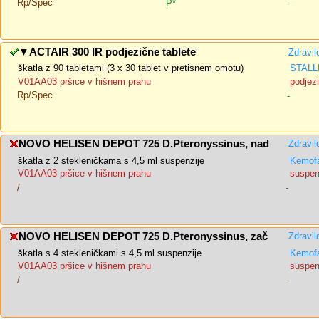
Rp/Spec
P*
-
▼
ACTAIR 300 IR podjezične tablete
Zdravil
škatla z 90 tabletami (3 x 30 tablet v pretisnem omotu)
STAL
V01AA03 pršice v hišnem prahu
podjezi
Rp/Spec
-
NOVO HELISEN DEPOT 725 D.Pteronyssinus, nad
Zdravil
škatla z 2 stekleničkama s 4,5 ml suspenzije
Kemofa
V01AA03 pršice v hišnem prahu
suspenz
/
-
NOVO HELISEN DEPOT 725 D.Pteronyssinus, zač
Zdravil
škatla s 4 stekleničkami s 4,5 ml suspenzije
Kemofa
V01AA03 pršice v hišnem prahu
suspenz
/
-