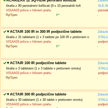
ACARIZAX 12 SQ-HDM peroralni liofilizat
Zdravil
škatla z 90 peroralnimi liofilizati (9 x 10 peroralnih liofi
ALK Ab
V01AA03 pršice v hišnem prahu
peroraln
Rp/Spec
P*
-
▼
ACTAIR 100 IR in 300 IR podjezične tablete
Zdravil
škatla z 31 tabletami (1 x 3 tablete po 100 IR v pretisnem o
STAL
V01AA03 pršice v hišnem prahu
podjezi
Rp/Spec
P*
-
▼
ACTAIR 100 IR podjezične tablete
Zdravil
škatla s 3 tabletami (1 x 3 tablete v pretisnem omotu)
STAL
V01AA03 pršice v hišnem prahu
podjezi
Rp/Spec
-
▼
ACTAIR 300 IR podjezične tablete
Zdravil
škatla s 30 tabletami (1 x 30 tablet v pretisnem omotu)
STAL
V01AA03 pršice v hišnem prahu
podjezi