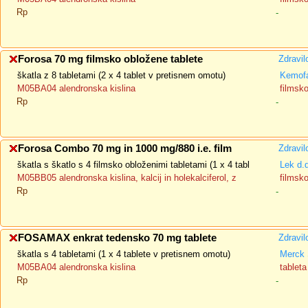
Rp
-
Forosa 70 mg filmsko obložene tablete
Zdravil
škatla z 8 tabletami (2 x 4 tablet v pretisnem omotu)
Kemofa
M05BA04 alendronska kislina
filmsk
Rp
-
Forosa Combo 70 mg in 1000 mg/880 i.e. film
Zdravil
škatla s škatlo s 4 filmsko obloženimi tabletami (1 x 4 tabl
Lek d.
M05BB05 alendronska kislina, kalcij in holekalciferol, z
filmsk
Rp
-
FOSAMAX enkrat tedensko 70 mg tablete
Zdravil
škatla s 4 tabletami (1 x 4 tablete v pretisnem omotu)
Merck 
M05BA04 alendronska kislina
tableta
Rp
-