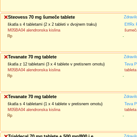
Steovess 70 mg šumeče tablete
Zdravil
škatla s 4 tabletami (2 x 2 tableti v dvojnem traku)
EffRx
M05BA04 alendronska kislina
šumeča
Rp
-
Tevanate 70 mg tablete
Zdravil
škatla z 12 tabletami (3 x 4 tablete v pretisnem omotu)
Teva P
M05BA04 alendronska kislina
tableta
Rp
-
Tevanate 70 mg tablete
Zdravil
škatla s 4 tabletami (1 x 4 tablete v pretisnem omotu)
Teva P
M05BA04 alendronska kislina
tableta
Rp
-
Trialdecal 70 mg tablete + 500 mg/800 i.e.
Zdravil