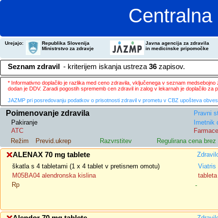
Centralna 
Urejajo:
Republika Slovenija
Javna agencija za zdravila
Ministrstvo za zdravje
in medicinske pripomočke
Seznam zdravil
- kriterijem iskanja ustreza
36
zapisov.
* Informativno doplačilo je razlika med ceno zdravila, vključenega v seznam medsebojno za
dodan je DDV. Zaradi pogostih sprememb cen zdravil in zalog v lekarnah je doplačilo za
JAZMP pri posredovanju podatkov o prisotnosti zdravil v prometu v CBZ upošteva obvestila
Poimenovanje zdravila
Pravni s
Pakiranje
Imetnik 
ATC
Farmace
Režim
Previd.ukrep
Razvrstitev
Regulirana cena bre
ALENAX 70 mg tablete
Zdravil
škatla s 4 tabletami (1 x 4 tablet v pretisnem omotu)
Viatris
M05BA04 alendronska kislina
tableta
Rp
-
Zdravil