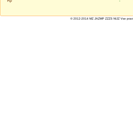
Rp
-
© 2012-2014 MZ JAZMP ZZZS NIJZ Vse pravice 