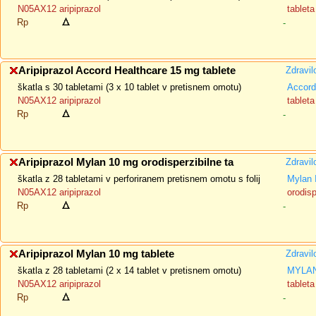
N05AX12 aripiprazol
tableta
Rp
-
Aripiprazol Accord Healthcare 15 mg tablete
Zdravil
škatla s 30 tabletami (3 x 10 tablet v pretisnem omotu)
Accord
N05AX12 aripiprazol
tableta
Rp
-
Aripiprazol Mylan 10 mg orodisperzibilne ta
Zdravil
škatla z 28 tabletami v perforiranem pretisnem omotu s folij
Mylan 
N05AX12 aripiprazol
orodisp
Rp
-
Aripiprazol Mylan 10 mg tablete
Zdravil
škatla z 28 tabletami (2 x 14 tablet v pretisnem omotu)
MYLAN
N05AX12 aripiprazol
tableta
Rp
-