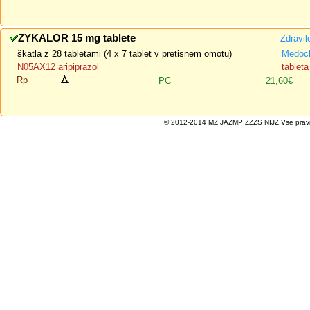
ZYKALOR 15 mg tablete
Zdravil
škatla z 28 tabletami (4 x 7 tablet v pretisnem omotu)
Medoch
N05AX12 aripiprazol
tableta
Rp
PC
21,60€
© 2012-2014 MZ JAZMP ZZZS NIJZ Vse pravice 