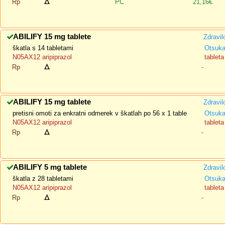
Rp
PC
21,16€
ABILIFY 15 mg tablete
Zdravil
škatla s 14 tabletami
Otsuka
N05AX12 aripiprazol
tableta
Rp
-
ABILIFY 15 mg tablete
Zdravil
pretisni omoti za enkratni odmerek v škatlah po 56 x 1 table
Otsuka
N05AX12 aripiprazol
tableta
Rp
-
ABILIFY 5 mg tablete
Zdravil
škatla z 28 tabletami
Otsuka
N05AX12 aripiprazol
tableta
Rp
-