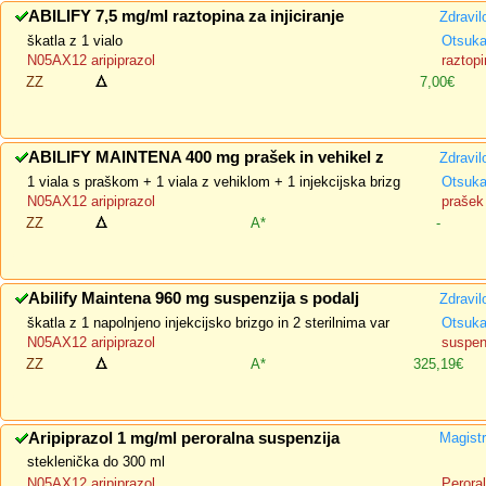
ABILIFY 7,5 mg/ml raztopina za injiciranje
Zdravil
škatla z 1 vialo
Otsuka
N05AX12 aripiprazol
raztopi
ZZ
7,00€
ABILIFY MAINTENA 400 mg prašek in vehikel z
Zdravil
1 viala s praškom + 1 viala z vehiklom + 1 injekcijska brizg
Otsuka
N05AX12 aripiprazol
prašek 
ZZ
A*
-
Abilify Maintena 960 mg suspenzija s podalj
Zdravil
škatla z 1 napolnjeno injekcijsko brizgo in 2 sterilnima var
Otsuka
N05AX12 aripiprazol
suspenz
ZZ
A*
325,19€
Aripiprazol 1 mg/ml peroralna suspenzija
Magistr
steklenička do 300 ml
N05AX12 aripiprazol
Perora