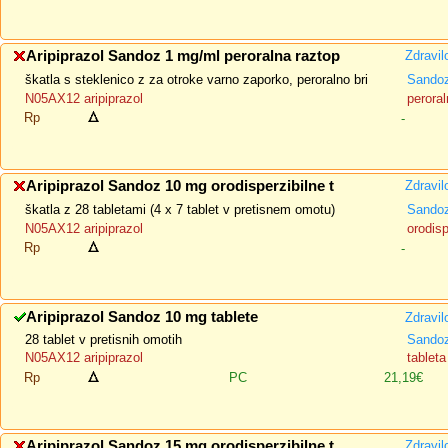
Aripiprazol Sandoz 1 mg/ml peroralna raztop
Zdravil
škatla s steklenico z za otroke varno zaporko, peroralno bri
Sandoz
N05AX12 aripiprazol
peroral
Rp
-
Aripiprazol Sandoz 10 mg orodisperzibilne t
Zdravil
škatla z 28 tabletami (4 x 7 tablet v pretisnem omotu)
Sandoz
N05AX12 aripiprazol
orodisp
Rp
-
Aripiprazol Sandoz 10 mg tablete
Zdravil
28 tablet v pretisnih omotih
Sando
N05AX12 aripiprazol
tableta
Rp
PC
21,19€
Aripiprazol Sandoz 15 mg orodisperzibilne t
Zdravil