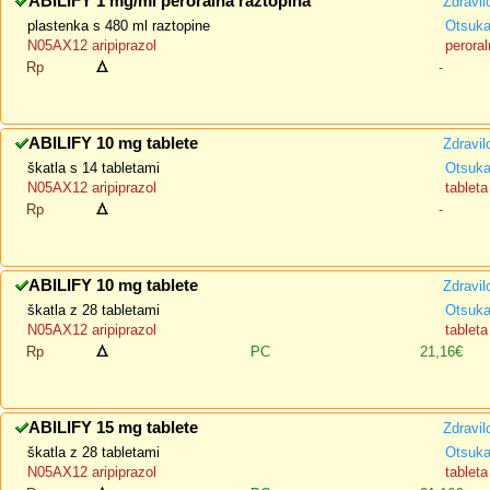
ABILIFY 1 mg/ml peroralna raztopina
Zdravil
plastenka s 480 ml raztopine
Otsuka
N05AX12 aripiprazol
peroral
Rp
-
ABILIFY 10 mg tablete
Zdravil
škatla s 14 tabletami
Otsuka
N05AX12 aripiprazol
tableta
Rp
-
ABILIFY 10 mg tablete
Zdravil
škatla z 28 tabletami
Otsuka
N05AX12 aripiprazol
tableta
Rp
PC
21,16€
ABILIFY 15 mg tablete
Zdravil
škatla z 28 tabletami
Otsuka
N05AX12 aripiprazol
tableta