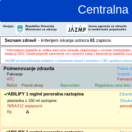
Centralna 
Urejajo:
Republika Slovenija
Javna agencija za zdravila
Ministrstvo za zdravje
in medicinske pripomočke
Seznam zdravil
- kriterijem iskanja ustreza
61
zapisov.
* Informativno doplačilo je razlika med ceno zdravila, vključenega v seznam medsebojno za
dodan je DDV. Zaradi pogostih sprememb cen zdravil in zalog v lekarnah je doplačilo za
JAZMP pri posredovanju podatkov o prisotnosti zdravil v prometu v CBZ upošteva obvestila
Poimenovanje zdravila
Pravni s
Pakiranje
Imetnik 
ATC
Farmace
Režim
Previd.ukrep
Razvrstitev
Regulirana cena bre
ABILIFY 1 mg/ml peroralna raztopina
Zdravil
plastenka s 150 ml raztopine
Otsuka
N05AX12 aripiprazol
peroral
Rp
-