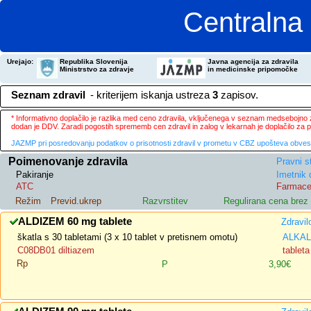
Centralna 
Urejajo:
Republika Slovenija
Javna agencija za zdravila
Ministrstvo za zdravje
in medicinske pripomočke
Seznam zdravil
- kriterijem iskanja ustreza
3
zapisov.
* Informativno doplačilo je razlika med ceno zdravila, vključenega v seznam medsebojno za
dodan je DDV. Zaradi pogostih sprememb cen zdravil in zalog v lekarnah je doplačilo za
JAZMP pri posredovanju podatkov o prisotnosti zdravil v prometu v CBZ upošteva obvestila
Poimenovanje zdravila
Pravni s
Pakiranje
Imetnik 
ATC
Farmace
Režim
Previd.ukrep
Razvrstitev
Regulirana cena bre
ALDIZEM 60 mg tablete
Zdravil
škatla s 30 tabletami (3 x 10 tablet v pretisnem omotu)
ALKALO
C08DB01 diltiazem
tableta
Rp
P
3,90€