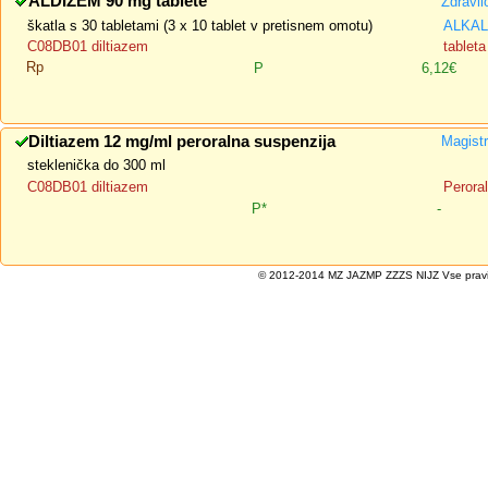
ALDIZEM 90 mg tablete
Zdravil
škatla s 30 tabletami (3 x 10 tablet v pretisnem omotu)
ALKALO
C08DB01 diltiazem
tableta
Rp
P
6,12€
Diltiazem 12 mg/ml peroralna suspenzija
Magistr
steklenička do 300 ml
C08DB01 diltiazem
Perora
P*
-
© 2012-2014 MZ JAZMP ZZZS NIJZ Vse pravice 