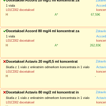
Docetaksel Accord 20 mg/1 ml koncentrat za
Zdravil
1 viala
Accord
L01CD02 docetaksel
koncent
H
A*
67,59€
Docetaksel Accord 80 mg/4 ml koncentrat za
Zdravil
1 viala
Accord
L01CD02 docetaksel
koncent
H
A*
262,83€
Docetaksel Actavis 20 mg/0,5 ml koncentrat
Zdravil
škatla z 1 vialo z enkratnim odmerkom koncentrata in 1 vialo
Actavi
L01CD02 docetaksel
koncent
H
-
Docetaksel Actavis 80 mg/2 ml koncentrat in
Zdravil
škatla z 1 vialo z enkratnim odmerkom koncentrata in 1 vialo
Actavi
L01CD02 docetaksel
koncent