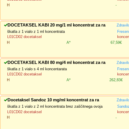
H
-
DOCETAKSEL KABI 20 mg/1 ml koncentrat za ra
Zdravil
škatla z 1 vialo z 1 ml koncentrata
Fresen
L01CD02 docetaksel
koncent
H
A*
67,59€
DOCETAKSEL KABI 80 mg/4 ml koncentrat za ra
Zdravil
škatla z 1 vialo s 4 ml koncentarata
Fresen
L01CD02 docetaksel
koncent
H
A*
262,83€
Docetaksel Sandoz 10 mg/ml koncentrat za ra
Zdravil
škatla z 1 vialo z 2 ml koncentrata brez zaščitnega ovoja
Sandoz
L01CD02 docetaksel
koncent
H
-