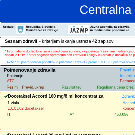
Centralna 
Urejajo:
Republika Slovenija
Javna agencija za zdravila
Ministrstvo za zdravje
in medicinske pripomočke
Seznam zdravil
- kriterijem iskanja ustreza
42
zapisov.
* Informativno doplačilo je razlika med ceno zdravila, vključenega v seznam medsebojno za
dodan je DDV. Zaradi pogostih sprememb cen zdravil in zalog v lekarnah je doplačilo za
JAZMP pri posredovanju podatkov o prisotnosti zdravil v prometu v CBZ upošteva obvestila
Poimenovanje zdravila
Pravni s
Pakiranje
Imetnik 
ATC
Farmace
Režim
Previd.ukrep
Razvrstitev
Regulirana cena bre
Docetaksel Accord 160 mg/8 ml koncentrat za
Zdravil
1 viala
Accord
L01CD02 docetaksel
koncent
H
A*
463,89€