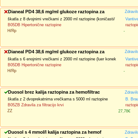
Dianeal PD4 38,6 mg/ml glukoze raztopina za
Zdravil
škatla z 8 dvojnimi vrečkami z 2000 ml raztopine (koničasti/
Vantiv
B05DB Hipertonične raztopine
raztopi
H/Rp
-
Dianeal PD4 38,6 mg/ml glukoze raztopina za
Zdravil
škatla s 6 enojnimi vrečkami z 2000 ml raztopine (luer konek
Vantiv
B05DB Hipertonične raztopine
raztopi
H/Rp
-
Duosol brez kalija raztopina za hemofiltrac
Zdravil
škatla z 2 dvoprekatnima vrečkama s 5000 ml raztopine
B. Bra
B05ZB Zdravila za filtracijo krvi
raztopi
ZZ
27,78€
Duosol s 4 mmol/l kalija raztopina za hemof
Zdravil