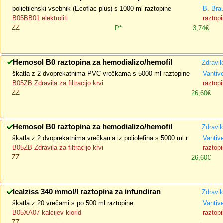
polietilenski vsebnik (Ecoflac plus) s 1000 ml raztopine
B. Bra
B05BB01 elektroliti
raztopi
ZZ
P*
3,74€
Hemosol B0 raztopina za hemodializo/hemofil
Zdravil
škatla z 2 dvoprekatnima PVC vrečkama s 5000 ml raztopine
Vantiv
B05ZB Zdravila za filtracijo krvi
raztopi
ZZ
26,60€
Hemosol B0 raztopina za hemodializo/hemofil
Zdravil
škatla z 2 dvoprekatnima vrečkama iz poliolefina s 5000 ml r
Vantiv
B05ZB Zdravila za filtracijo krvi
raztopi
ZZ
26,60€
Icalziss 340 mmol/l raztopina za infundiran
Zdravil
škatla z 20 vrečami s po 500 ml raztopine
Vantiv
B05XA07 kalcijev klorid
raztopi
ZZ
-