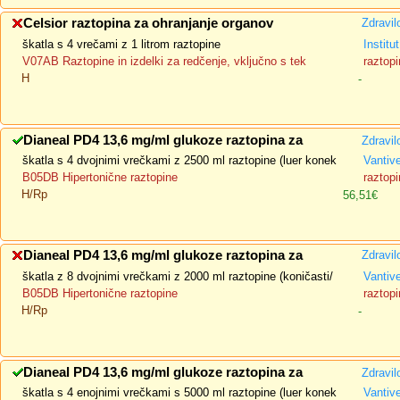
Celsior raztopina za ohranjanje organov
Zdravil
škatla s 4 vrečami z 1 litrom raztopine
Instit
V07AB Raztopine in izdelki za redčenje, vključno s tek
raztop
H
-
Dianeal PD4 13,6 mg/ml glukoze raztopina za
Zdravil
škatla s 4 dvojnimi vrečkami z 2500 ml raztopine (luer konek
Vantiv
B05DB Hipertonične raztopine
raztopi
H/Rp
56,51€
Dianeal PD4 13,6 mg/ml glukoze raztopina za
Zdravil
škatla z 8 dvojnimi vrečkami z 2000 ml raztopine (koničasti/
Vantiv
B05DB Hipertonične raztopine
raztopi
H/Rp
-
Dianeal PD4 13,6 mg/ml glukoze raztopina za
Zdravil
škatla s 4 enojnimi vrečkami s 5000 ml raztopine (luer konek
Vantiv