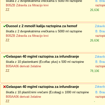
škatla z 2 dvoprekatnima vrečkama s 5000 ml raztopine
B. Bra
B05ZB Zdravila za filtracijo krvi
raztopi
ZZ
26,63€
Duosol z 2 mmol/l kalija raztopina za hemof
Zdravil
škatla z 2 dvoprekatnima vrečkama s 5000 ml raztopine
B. Bra
B05ZB Zdravila za filtracijo krvi
raztopi
ZZ
26,63€
Gelaspan 40 mg/ml raztopina za infundiranje
Zdravil
škatla z 10 plastenkami (Ecoflac plus) s 500 ml raztopine
B. Bra
B05AA06 derivati želatine
raztopi
ZZ
78,10€
Gelaspan 40 mg/ml raztopina za infundiranje
Zdravil
škatla z 10 plastičnimi vrečami (Ecobag) s 1000 ml raztopine
B. Bra
B05AA06 derivati želatine
raztopi
ZZ
-