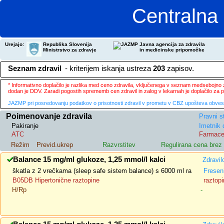
Centralna 
Urejajo:
Republika Slovenija
Javna agencija za zdravila
Ministrstvo za zdravje
in medicinske pripomočke
Seznam zdravil
- kriterijem iskanja ustreza
203
zapisov.
* Informativno doplačilo je razlika med ceno zdravila, vključenega v seznam medsebojno za
dodan je DDV. Zaradi pogostih sprememb cen zdravil in zalog v lekarnah je doplačilo za
JAZMP pri posredovanju podatkov o prisotnosti zdravil v prometu v CBZ upošteva obvestila
Poimenovanje zdravila
Pravni s
Pakiranje
Imetnik 
ATC
Farmace
Režim
Previd.ukrep
Razvrstitev
Regulirana cena bre
Balance 15 mg/ml glukoze, 1,25 mmol/l kalci
Zdravil
škatla z 2 vrečkama (sleep safe sistem balance) s 6000 ml ra
Fresen
B05DB Hipertonične raztopine
raztopi
H/Rp
-