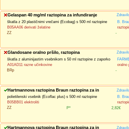
Gelaspan 40 mg/ml raztopina za infundiranje
Zdravil
škatla z 20 plastičnimi vrečami (Ecobag) s 500 ml raztopine
B. Bra
B05AA06 derivati želatine
raztopi
ZZ
-
Glandosane oralno pršilo, raztopina
Zdravil
škatla z aluminijastim vsebnikom s 50 ml raztopine z zaporko
FARMED
A01AD11 razne učinkovine
oralno 
BRp
-
Hartmannova raztopina Braun raztopina za in
Zdravil
polietilenski vsebnik (Ecoflac plus) s 500 ml raztopine
B. Bra
B05BB01 elektroliti
raztopi
ZZ
P*
2,82€
Hartmannova raztopina Braun raztopina za in
Zdravil