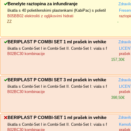
Benelyte raztopina za infundiranje
Zdravil
škatla s 40 polietilenskimi plastenkami (KabiPac) s polietil
Fresen
B05BB02 elektroliti z ogljikovimi hidrati
raztopi
ZZ
-
BERIPLAST P COMBI SET 1 ml prašek in vehike
Zdravil
škatla s Combi-Set I in Combi-Set II. Combi-Set I: viala s f
LICENT
B02BC30 kombinacije
prašek 
157,30€
BERIPLAST P COMBI SET 3 ml prašek in vehike
Zdravil
škatla s Combi-Set I in Combi-Set II. Combi-Set I: viala s f
LICENT
B02BC30 kombinacije
prašek 
398,50€
BERIPLAST P COMBI-SET 1 ml prašek in vehike
Zdravil
škatla s Combi-Set I in Combi-Set II. Combi-Set I: viala s f
Kemofa
B02BC30 kombinacije
prašek 