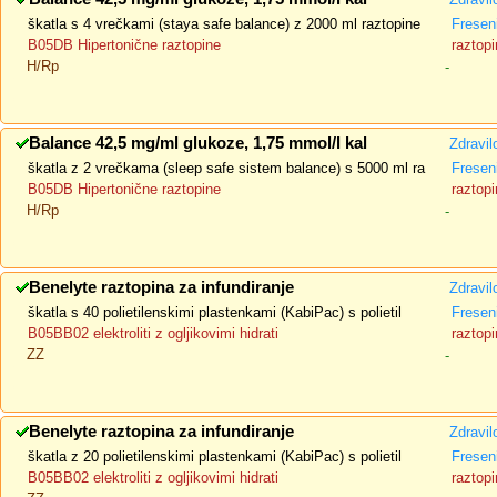
škatla s 4 vrečkami (staya safe balance) z 2000 ml raztopine
Fresen
B05DB Hipertonične raztopine
raztopi
H/Rp
-
Balance 42,5 mg/ml glukoze, 1,75 mmol/l kal
Zdravil
škatla z 2 vrečkama (sleep safe sistem balance) s 5000 ml ra
Fresen
B05DB Hipertonične raztopine
raztopi
H/Rp
-
Benelyte raztopina za infundiranje
Zdravil
škatla s 40 polietilenskimi plastenkami (KabiPac) s polietil
Fresen
B05BB02 elektroliti z ogljikovimi hidrati
raztopi
ZZ
-
Benelyte raztopina za infundiranje
Zdravil
škatla z 20 polietilenskimi plastenkami (KabiPac) s polietil
Fresen
B05BB02 elektroliti z ogljikovimi hidrati
raztopi