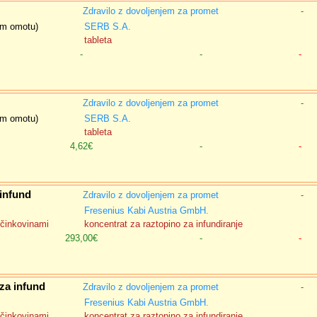
Zdravilo z dovoljenjem za promet
-
nem omotu)
SERB S.A.
tableta
-
-
-
Zdravilo z dovoljenjem za promet
-
nem omotu)
SERB S.A.
tableta
4,62€
-
-
 infund
Zdravilo z dovoljenjem za promet
-
Fresenius Kabi Austria GmbH.
učinkovinami
koncentrat za raztopino za infundiranje
293,00€
-
-
za infund
Zdravilo z dovoljenjem za promet
-
Fresenius Kabi Austria GmbH.
učinkovinami
koncentrat za raztopino za infundiranje