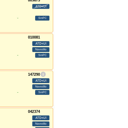
009679
-
010081
-
147290
-
042374