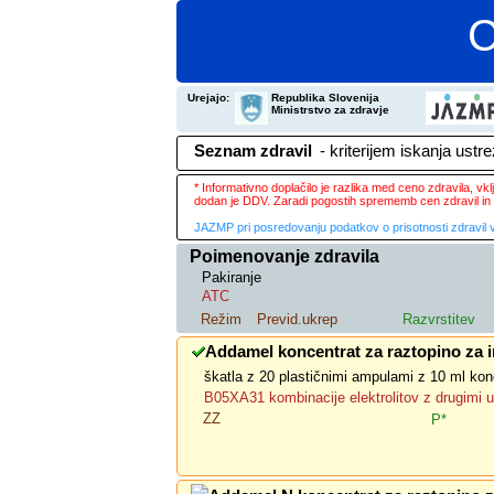
C
Urejajo:
Republika Slovenija
Ministrstvo za zdravje
Seznam zdravil
- kriterijem iskanja ustr
* Informativno doplačilo je razlika med ceno zdravila, v
dodan je DDV. Zaradi pogostih sprememb cen zdravil in 
JAZMP pri posredovanju podatkov o prisotnosti zdravil v
Poimenovanje zdravila
Pakiranje
ATC
Režim
Previd.ukrep
Razvrstitev
Addamel koncentrat za raztopino za i
škatla z 20 plastičnimi ampulami z 10 ml kon
B05XA31 kombinacije elektrolitov z drugimi 
ZZ
P*