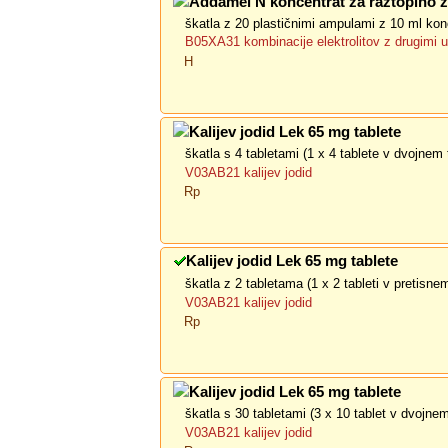
Addamel N koncentrat za raztopino z
škatla z 20 plastičnimi ampulami z 10 ml kon
B05XA31 kombinacije elektrolitov z drugimi 
H
Kalijev jodid Lek 65 mg tablete
škatla s 4 tabletami (1 x 4 tablete v dvojnem 
V03AB21 kalijev jodid
Rp
Kalijev jodid Lek 65 mg tablete
škatla z 2 tabletama (1 x 2 tableti v pretisn
V03AB21 kalijev jodid
Rp
Kalijev jodid Lek 65 mg tablete
škatla s 30 tabletami (3 x 10 tablet v dvojnem
V03AB21 kalijev jodid