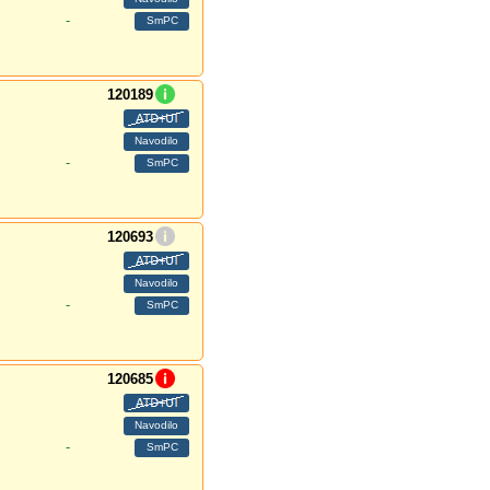
-
120189
-
120693
-
120685
-