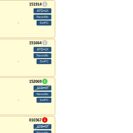
151914
-
151664
-
152069
-
010367