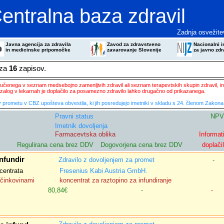
entralna baza zdravil
Zadnja osvežite
Javna agencija za zdravila
Zavod za zdravstveno
Nacionalni in
in medicinske pripomočke
zavarovanje Slovenije
za javno zdr
eza
16
zapisov.
ključenega v seznam medsebojno zamenljivih zdravil ali seznam terapevtskih skupin zdravil, in
zalog v lekarnah je doplačilo za posamezno zdravilo lahko drugačno od prikazanega.
 prometu v CBZ upošteva obvestila, ki jih posredujejo imetniki v skladu s 24. členom Zakona 
Pravni status
NPV
Imetnik dovoljenja
Farmacevtska oblika
Informat
Regulirana cena brez DDV
Dogovorjena cena brez DDV
doplači
nfundir
Zdravilo z dovoljenjem za promet
-
centrata
Fresenius Kabi Austria GmbH.
učinkovinami
koncentrat za raztopino za infundiranje
80,84€
-
-