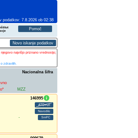
v podatkov: 7.8.2026 ob 02:38
štitut
avje
 njegovo najvišjo priznano vrednostjo;
o zdravilih.
Nacionalna šifra
ivno
lo*
MZZ
146995
-