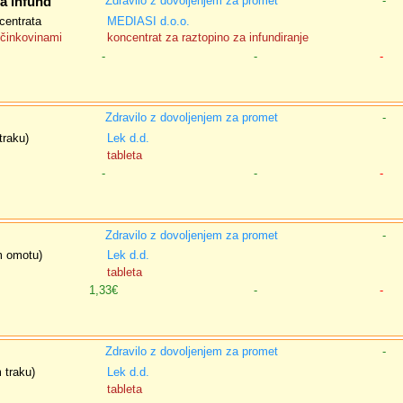
Zdravilo z dovoljenjem za promet
-
a infund
centrata
MEDIASI d.o.o.
učinkovinami
koncentrat za raztopino za infundiranje
-
-
-
Zdravilo z dovoljenjem za promet
-
traku)
Lek d.d.
tableta
-
-
-
Zdravilo z dovoljenjem za promet
-
em omotu)
Lek d.d.
tableta
1,33€
-
-
Zdravilo z dovoljenjem za promet
-
 traku)
Lek d.d.
tableta