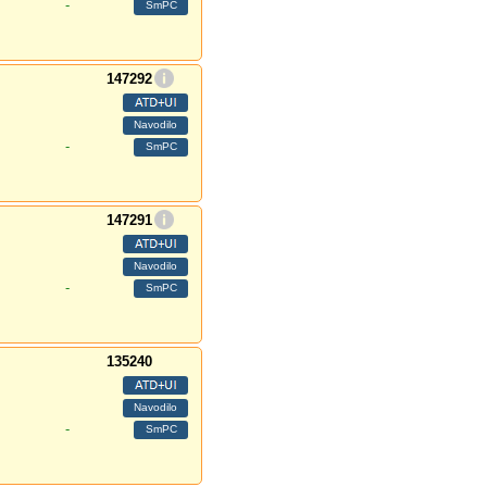
-
147292
-
147291
-
135240
-