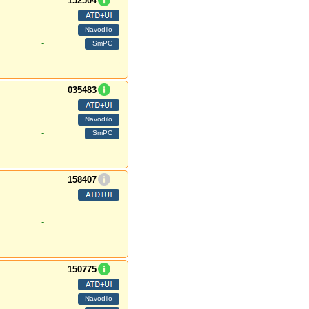
152504
-
035483
-
158407
-
150775