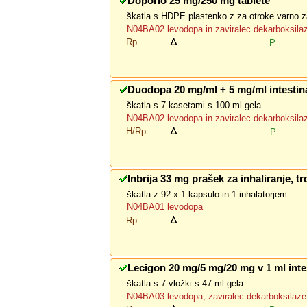
Doporio 25 mg/250 mg tablete
škatla s HDPE plastenko z za otroke varno z
N04BA02 levodopa in zaviralec dekarboksila
Rp
P
Duodopa 20 mg/ml + 5 mg/ml intestina
škatla s 7 kasetami s 100 ml gela
N04BA02 levodopa in zaviralec dekarboksila
H/Rp
P
Inbrija 33 mg prašek za inhaliranje, tr
škatla z 92 x 1 kapsulo in 1 inhalatorjem
N04BA01 levodopa
Rp
Lecigon 20 mg/5 mg/20 mg v 1 ml inte
škatla s 7 vložki s 47 ml gela
N04BA03 levodopa, zaviralec dekarboksilaze 