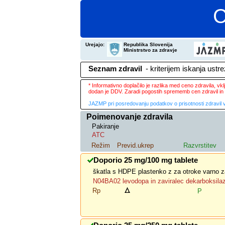
C
Urejajo:
Republika Slovenija
Ministrstvo za zdravje
Seznam zdravil
- kriterijem iskanja ustr
* Informativno doplačilo je razlika med ceno zdravila, v
dodan je DDV. Zaradi pogostih sprememb cen zdravil in 
JAZMP pri posredovanju podatkov o prisotnosti zdravil v
Poimenovanje zdravila
Pakiranje
ATC
Režim
Previd.ukrep
Razvrstitev
Doporio 25 mg/100 mg tablete
škatla s HDPE plastenko z za otroke varno z
N04BA02 levodopa in zaviralec dekarboksila
Rp
P