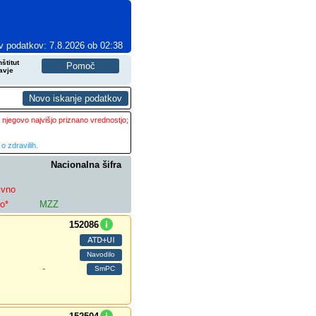
v podatkov: 7.8.2026 ob 02:38
štitut
avje
 njegovo najvišjo priznano vrednostjo;
o zdravilih.
Nacionalna šifra
ivno
lo*
MZZ
152086
-