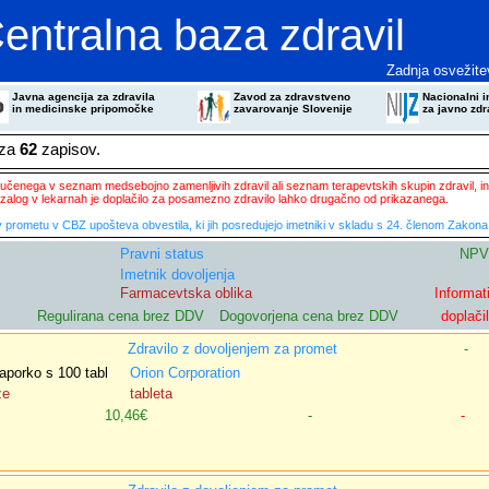
entralna baza zdravil
Zadnja osvežite
Javna agencija za zdravila
Zavod za zdravstveno
Nacionalni in
in medicinske pripomočke
zavarovanje Slovenije
za javno zdr
eza
62
zapisov.
ključenega v seznam medsebojno zamenljivih zdravil ali seznam terapevtskih skupin zdravil, in
zalog v lekarnah je doplačilo za posamezno zdravilo lahko drugačno od prikazanega.
 prometu v CBZ upošteva obvestila, ki jih posredujejo imetniki v skladu s 24. členom Zakona 
Pravni status
NPV
Imetnik dovoljenja
Farmacevtska oblika
Informat
Regulirana cena brez DDV
Dogovorjena cena brez DDV
doplači
Zdravilo z dovoljenjem za promet
-
aporko s 100 tabl
Orion Corporation
ze
tableta
10,46€
-
-