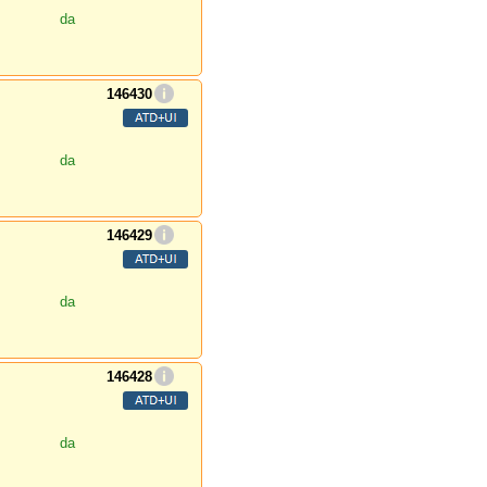
da
146430
da
146429
da
146428
da