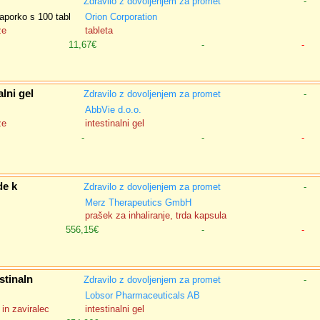
Zdravilo z dovoljenjem za promet
-
aporko s 100 tabl
Orion Corporation
ze
tableta
11,67€
-
-
lni gel
Zdravilo z dovoljenjem za promet
-
AbbVie d.o.o.
ze
intestinalni gel
-
-
-
de k
Zdravilo z dovoljenjem za promet
-
Merz Therapeutics GmbH
prašek za inhaliranje, trda kapsula
556,15€
-
-
stinaln
Zdravilo z dovoljenjem za promet
-
Lobsor Pharmaceuticals AB
in zaviralec
intestinalni gel