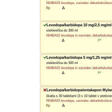
N04BA03 levodopa, zaviralec dekarboksilaze 
Rp
Levodopa/karbidopa 10 mg/2,5 mg/ml
steklenička do 300 ml
N04BA02 levodopa in zaviralec dekarboksila
P*
Levodopa/karbidopa 5 mg/1,25 mg/ml
steklenička do 300 ml
N04BA02 levodopa in zaviralec dekarboksila
P*
Levodopa/karbidopa/entakapon Myla
škatla s 30 tabletami (3 x 10 tablet v pretis
N04BA03 levodopa, zaviralec dekarboksilaze 
Rp