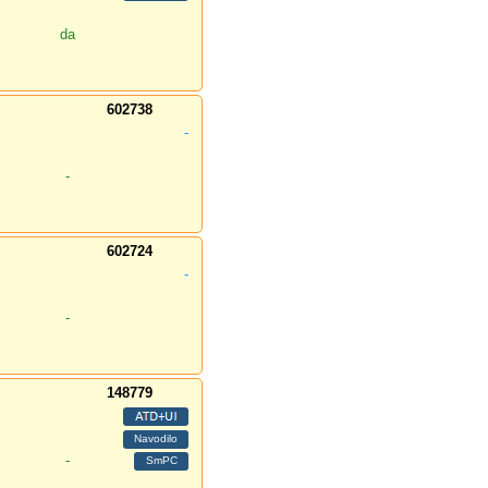
da
602738
-
-
602724
-
-
148779
-