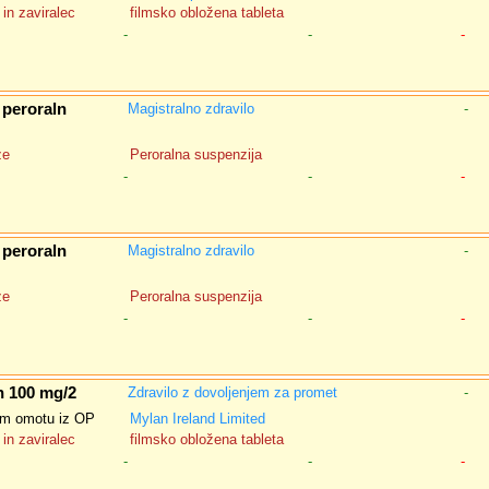
in zaviralec
filmsko obložena tableta
-
-
-
 peroraln
Magistralno zdravilo
-
ze
Peroralna suspenzija
-
-
-
 peroraln
Magistralno zdravilo
-
ze
Peroralna suspenzija
-
-
-
n 100 mg/2
Zdravilo z dovoljenjem za promet
-
nem omotu iz OP
Mylan Ireland Limited
in zaviralec
filmsko obložena tableta
-
-
-