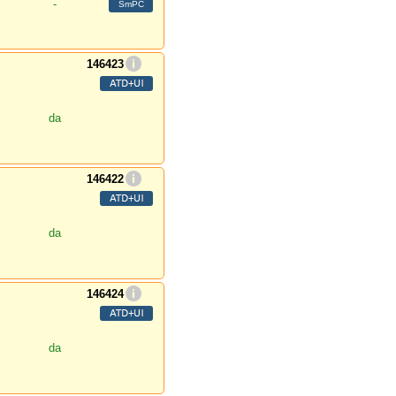
-
146423
da
146422
da
146424
da