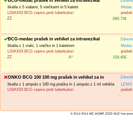
BCG-medac prašek in vehikel za intravezikal
Zdravil
škatla s 5 vialami, 5 vrečkami in 5 katetri
Medac
L03AX03 BCG cepivo proti tuberkulozi
prašek 
ZZ
690,73€
BCG-medac prašek in vehikel za intravezikal
Zdravil
škatla z 1 vialo, 1 vrečko in 1 katetrom
Medac
L03AX03 BCG cepivo proti tuberkulozi
prašek 
ZZ
A*
159,45€
ONKO BCG 100 100 mg prašek in vehikel za in
Zdravil
škatla z 1 ampulo s 100 mg praška in 1 ampulo z 1 ml vehikla
LENIS 
L03AX03 BCG cepivo proti tuberkulozi
prašek 
-
© 2012-2014 MZ JAZMP ZZZS NIJZ Vse pravice 