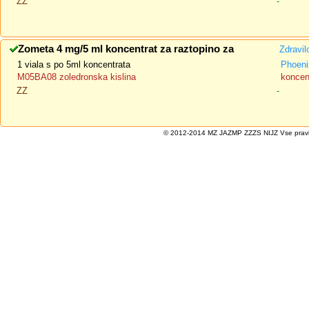
ZZ
-
Zometa 4 mg/5 ml koncentrat za raztopino za
Zdravil
1 viala s po 5ml koncentrata
Phoeni
M05BA08 zoledronska kislina
koncent
ZZ
-
© 2012-2014 MZ JAZMP ZZZS NIJZ Vse pravice 