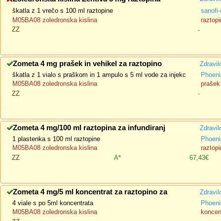
škatla z 1 vrečo s 100 ml raztopine
sanofi-
M05BA08 zoledronska kislina
raztopi
ZZ
-
Zometa 4 mg prašek in vehikel za raztopino
Zdravil
škatla z 1 vialo s praškom in 1 ampulo s 5 ml vode za injekc
Phoeni
M05BA08 zoledronska kislina
prašek 
ZZ
-
Zometa 4 mg/100 ml raztopina za infundiranj
Zdravil
1 plastenka s 100 ml raztopine
Phoeni
M05BA08 zoledronska kislina
raztopi
ZZ
A*
67,43€
Zometa 4 mg/5 ml koncentrat za raztopino za
Zdravil
4 viale s po 5ml koncentrata
Phoeni
M05BA08 zoledronska kislina
koncent