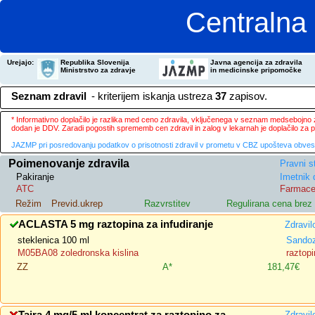
Centralna 
Urejajo:
Republika Slovenija
Javna agencija za zdravila
Ministrstvo za zdravje
in medicinske pripomočke
Seznam zdravil
- kriterijem iskanja ustreza
37
zapisov.
* Informativno doplačilo je razlika med ceno zdravila, vključenega v seznam medsebojno za
dodan je DDV. Zaradi pogostih sprememb cen zdravil in zalog v lekarnah je doplačilo za
JAZMP pri posredovanju podatkov o prisotnosti zdravil v prometu v CBZ upošteva obvestila
Poimenovanje zdravila
Pravni s
Pakiranje
Imetnik 
ATC
Farmace
Režim
Previd.ukrep
Razvrstitev
Regulirana cena bre
ACLASTA 5 mg raztopina za infudiranje
Zdravil
steklenica 100 ml
Sandoz
M05BA08 zoledronska kislina
raztopi
ZZ
A*
181,47€
Zdravil