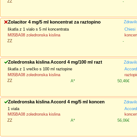
ZZ
-
Zolacitor 4 mg/5 ml koncentrat za raztopino
Zdravil
škatla z 1 vialo s 5 ml koncentrata
Chiesi
M05BA08 zoledronska kislina
koncent
ZZ
-
Zoledronska kislina Accord 4 mg/100 ml razt
Zdravil
škatla z 1 vrečko s 100 ml raztopine
Accord
M05BA08 zoledronska kislina
raztopi
ZZ
A*
50,46€
Zoledronska kislina Accord 4 mg/5 ml koncen
Zdravil
1 viala
Accord
M05BA08 zoledronska kislina
koncent
ZZ
A*
56,06€