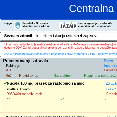
Centralna 
Urejajo:
Republika Slovenija
Javna agencija za zdravila
Ministrstvo za zdravje
in medicinske pripomočke
Seznam zdravil
- kriterijem iskanja ustreza
4
zapisov.
* Informativno doplačilo je razlika med ceno zdravila, vključenega v seznam medsebojno za
dodan je DDV. Zaradi pogostih sprememb cen zdravil in zalog v lekarnah je doplačilo za
JAZMP pri posredovanju podatkov o prisotnosti zdravil v prometu v CBZ upošteva obvestila
Poimenovanje zdravila
Pravni s
Pakiranje
Imetnik 
ATC
Farmace
Režim
Previd.ukrep
Razvrstitev
Regulirana cena bre
Nucala 100 mg prašek za raztopino za injici
Zdravil
škatla z 1 vialo
GlaxoS
R03DX09 mepolizumab
Prašek 
ZZ
A*
-