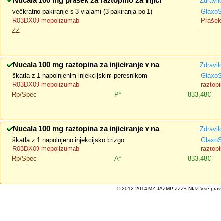
Nucala 100 mg prašek za raztopino za injici
Zdravil
večkratno pakiranje s 3 vialami (3 pakiranja po 1)
GlaxoS
R03DX09 mepolizumab
Prašek 
ZZ
-
Nucala 100 mg raztopina za injiciranje v na
Zdravil
škatla z 1 napolnjenim injekcijskim peresnikom
GlaxoS
R03DX09 mepolizumab
raztopi
Rp/Spec
P*
833,48€
Nucala 100 mg raztopina za injiciranje v na
Zdravil
škatla z 1 napolnjeno injekcijsko brizgo
GlaxoS
R03DX09 mepolizumab
raztopi
Rp/Spec
A*
833,48€
© 2012-2014 MZ JAZMP ZZZS NIJZ Vse pravice 