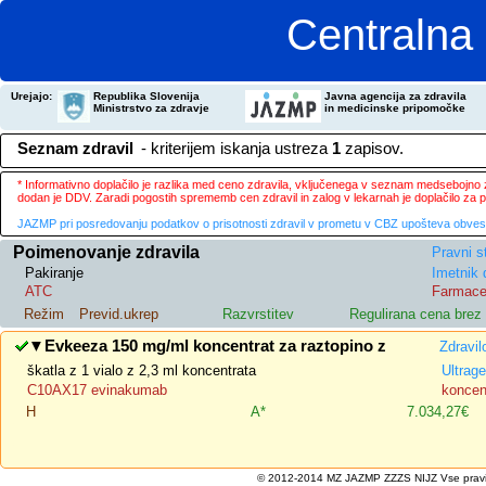
Centralna 
Urejajo:
Republika Slovenija
Javna agencija za zdravila
Ministrstvo za zdravje
in medicinske pripomočke
Seznam zdravil
- kriterijem iskanja ustreza
1
zapisov.
* Informativno doplačilo je razlika med ceno zdravila, vključenega v seznam medsebojno za
dodan je DDV. Zaradi pogostih sprememb cen zdravil in zalog v lekarnah je doplačilo za
JAZMP pri posredovanju podatkov o prisotnosti zdravil v prometu v CBZ upošteva obvestila
Poimenovanje zdravila
Pravni s
Pakiranje
Imetnik 
ATC
Farmace
Režim
Previd.ukrep
Razvrstitev
Regulirana cena bre
▼
Evkeeza 150 mg/ml koncentrat za raztopino z
Zdravil
škatla z 1 vialo z 2,3 ml koncentrata
Ultra
C10AX17 evinakumab
koncent
H
A*
7.034,27€
© 2012-2014 MZ JAZMP ZZZS NIJZ Vse pravice 