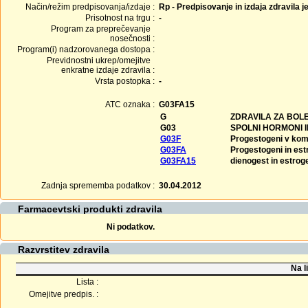
Način/režim predpisovanja/izdaje :
Rp - Predpisovanje in izdaja zdravila j
Prisotnost na trgu :
-
Program za preprečevanje
nosečnosti :
Program(i) nadzorovanega dostopa :
Previdnostni ukrep/omejitve
enkratne izdaje zdravila :
Vrsta postopka :
-
ATC oznaka :
G03FA15
G
ZDRAVILA ZA BOLE
G03
SPOLNI HORMONI 
G03F
Progestogeni v komb
G03FA
Progestogeni in est
G03FA15
dienogest in estrog
Zadnja sprememba podatkov :
30.04.2012
Farmacevtski produkti zdravila
Ni podatkov.
Razvrstitev zdravila
Na l
Lista :
Omejitve predpis. :