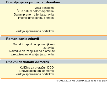
Dovoljenje za promet z zdravilom
Vrsta postopka :
Št. in datum odločbe/potrdila :
Datum preneh. trženja zdravila :
Imetnik dovoljenja / potrdila :
Zadnja sprememba podatkov :
Pomanjkanje zdravil
Dodatni napotki ob pomanjkanju
zdravila :
Navodilo ob izdaji sklepa o omejitvi
predpisovanja/izdajanja zdravila :
Dnevni definirani odmerek
Količina za preračun DDD :
Dnevni definirani odmerek :
Zadnja sprememba podatkov :
© 2012-2014 MZ JAZMP ZZZS NIJZ Vse pravice 