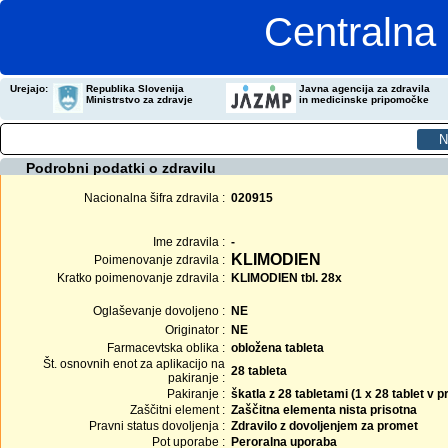
Centralna 
Urejajo:
Republika Slovenija
Javna agencija za zdravila
Ministrstvo za zdravje
in medicinske pripomočke
Podrobni podatki o zdravilu
Nacionalna šifra zdravila :
020915
Ime zdravila :
-
KLIMODIEN
Poimenovanje zdravila :
Kratko poimenovanje zdravila :
KLIMODIEN tbl. 28x
Oglaševanje dovoljeno :
NE
Originator :
NE
Farmacevtska oblika :
obložena tableta
Št. osnovnih enot za aplikacijo na
28 tableta
pakiranje :
Pakiranje :
škatla z 28 tabletami (1 x 28 tablet 
Zaščitni element :
Zaščitna elementa nista prisotna
Pravni status dovoljenja :
Zdravilo z dovoljenjem za promet
Pot uporabe :
Peroralna uporaba