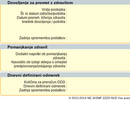
Dovoljenje za promet z zdravilom
Vrsta postopka :
Št. in datum odločbe/potrdila :
Datum preneh. trženja zdravila :
Imetnik dovoljenja / potrdila :
Zadnja sprememba podatkov :
Pomanjkanje zdravil
Dodatni napotki ob pomanjkanju
zdravila :
Navodilo ob izdaji sklepa o omejitvi
predpisovanja/izdajanja zdravila :
Dnevni definirani odmerek
Količina za preračun DDD :
Dnevni definirani odmerek :
Zadnja sprememba podatkov :
© 2012-2014 MZ JAZMP ZZZS NIJZ Vse pravice 