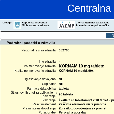
Centralna 
Urejajo:
Republika Slovenija
Javna agencija za zdravila
Ministrstvo za zdravje
in medicinske pripomočke
Podrobni podatki o zdravilu
Nacionalna šifra zdravila :
052760
Ime zdravila :
-
KORNAM 10 mg tablete
Poimenovanje zdravila :
Kratko poimenovanje zdravila :
KORNAM 10 mg tbl. 90x
Oglaševanje dovoljeno :
NE
Originator :
NE
Farmacevtska oblika :
tableta
Št. osnovnih enot za aplikacijo na
90 tableta
pakiranje :
Pakiranje :
škatla z 90 tabletami (9 x 10 tablet v
Zaščitni element :
Zaščitna elementa nista prisotna
Pravni status dovoljenja :
Zdravilo z dovoljenjem za promet
Pot uporabe :
Peroralna uporaba