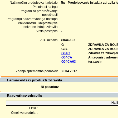
Način/režim predpisovanja/izdaje :
Rp - Predpisovanje in izdaja zdravila j
Prisotnost na trgu :
-
Program za preprečevanje
nosečnosti :
Program(i) nadzorovanega dostopa :
Previdnostni ukrep/omejitve
enkratne izdaje zdravila :
Vrsta postopka :
-
ATC oznaka :
G04CA03
G
ZDRAVILA ZA BOLE
G04
ZDRAVILA ZA BOLE
G04C
Zdravila za zdravlje
G04CA
Antagonisti adrener
G04CA03
terazosin
Zadnja sprememba podatkov :
30.04.2012
Farmacevtski produkti zdravila
Ni podatkov.
Razvrstitev zdravila
Na l
Lista :
Omejitve predpis. :