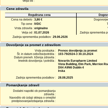
Velja od :
Cene zdravila
Regulirana cena
Dogovo
Cena na debelo :
3,86 €
Dogovorje
Tip cene :
IVDC
Vrsta zdravila :
originalno
Velja od :
01.07.2026
Zadnja sprememba po
Zadnja sprememba podatkov :
29.06.2026
Dovoljenje za promet z zdravilom
Vrsta postopka :
Prenos dovoljenja za promet
Št. in datum odločbe/potrdila :
103-79/2024-3 30.10.2024
Datum preneh. trženja zdravila :
Imetnik dovoljenja / potrdila :
Novartis Europharm Limited
Vista Building, Elm Park, Merrion R
D04 A9N6 Dublin 4
Irska
Zadnja sprememba podatkov :
28.08.2025
Pomanjkanje zdravil
Dodatni napotki ob pomanjkanju
zdravila :
Navodilo ob izdaji sklepa o omejitvi
predpisovanja/izdajanja zdravila :