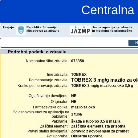
Centralna 
Urejajo:
Republika Slovenija
Javna agencija za zdravila
Ministrstvo za zdravje
in medicinske pripomočke
Podrobni podatki o zdravilu
Nacionalna šifra zdravila :
073350
Ime zdravila :
TOBREX
TOBREX 3 mg/g mazilo za o
Poimenovanje zdravila :
Kratko poimenovanje zdravila :
TOBREX 3 mg/g mazilo za oko 3,5 g
Oglaševanje dovoljeno :
NE
Originator :
NE
Farmacevtska oblika :
mazilo za oko
Št. osnovnih enot za aplikacijo na
1 tuba
pakiranje :
Pakiranje :
škatla s tubo po 3,5 g mazila
Zaščitni element :
Zaščitna elementa sta prisotna
Pravni status dovoljenja :
Zdravilo z dovoljenjem za promet
Pot uporabe :
Okularna uporaba