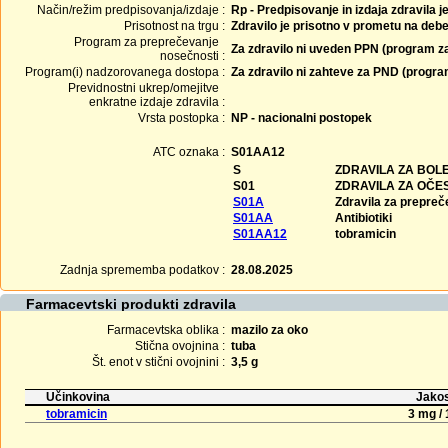
Način/režim predpisovanja/izdaje :
Rp - Predpisovanje in izdaja zdravila j
Prisotnost na trgu :
Zdravilo je prisotno v prometu na debe
Program za preprečevanje
Za zdravilo ni uveden PPN (program z
nosečnosti :
Program(i) nadzorovanega dostopa :
Za zdravilo ni zahteve za PND (progr
Previdnostni ukrep/omejitve
enkratne izdaje zdravila :
Vrsta postopka :
NP - nacionalni postopek
ATC oznaka :
S01AA12
S
ZDRAVILA ZA BOLE
S01
ZDRAVILA ZA OČE
S01A
Zdravila za prepreče
S01AA
Antibiotiki
S01AA12
tobramicin
Zadnja sprememba podatkov :
28.08.2025
Farmacevtski produkti zdravila
Farmacevtska oblika :
mazilo za oko
Stična ovojnina :
tuba
Št. enot v stični ovojnini :
3,5 g
Učinkovina
Jakos
tobramicin
3 mg / 