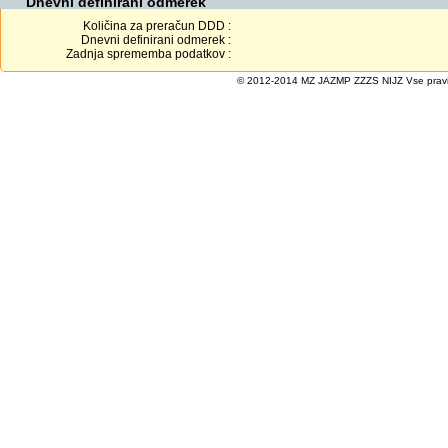
Dnevni definirani odmerek
Količina za preračun DDD :
Dnevni definirani odmerek :
Zadnja sprememba podatkov :
© 2012-2014 MZ JAZMP ZZZS NIJZ Vse pravice 