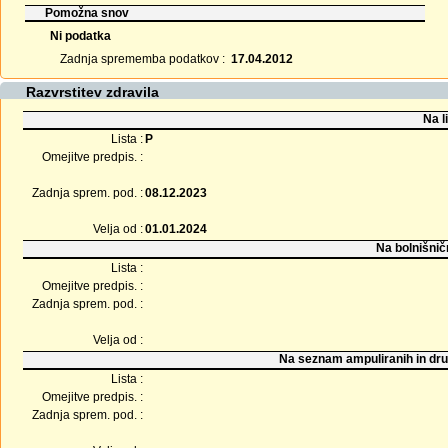
Pomožna snov
Ni podatka
Zadnja sprememba podatkov :
17.04.2012
Razvrstitev zdravila
Na l
Lista :
P
Omejitve predpis. :
Zadnja sprem. pod. :
08.12.2023
Velja od :
01.01.2024
Na bolnišnič
Lista :
Omejitve predpis. :
Zadnja sprem. pod. :
Velja od :
Na seznam ampuliranih in dru
Lista :
Omejitve predpis. :
Zadnja sprem. pod. :