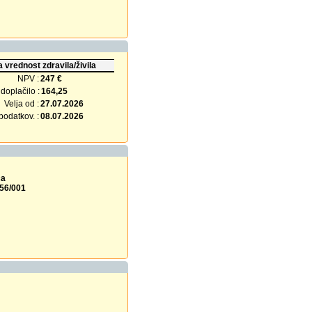
 vrednost zdravila/živila
NPV :
247 €
doplačilo :
164,25
Velja od :
27.07.2026
odatkov. :
08.07.2026
ca
856/001