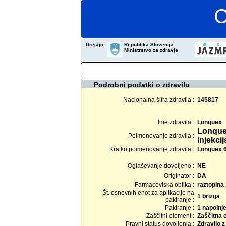
C
Urejajo:
Republika Slovenija
Ministrstvo za zdravje
Podrobni podatki o zdravilu
Nacionalna šifra zdravila :
145817
Ime zdravila :
Lonquex
Lonquex
Poimenovanje zdravila :
injekcij
Kratko poimenovanje zdravila :
Lonquex 6 
Oglaševanje dovoljeno :
NE
Originator :
DA
Farmacevtska oblika :
raztopina 
Št. osnovnih enot za aplikacijo na
1 brizga
pakiranje :
Pakiranje :
1 napolnj
Zaščitni element :
Zaščitna 
Pravni status dovoljenja :
Zdravilo 