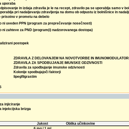
a uporaba
dpisovanje in izdaja zdravila je le na recept, zdravilo pa se uporablja samo v b
porablja pri nadaljevanju zdravljenja na domu ob odpustu iz bolnišnice in nadalj
e prisotno v prometu na debelo
lo ni uveden PPN (program za preprečevanje nosečnosti)
lo ni zahteve za PND (program(i) nadzorovanega dostopa)
alizirani postopek
ZDRAVILA Z DELOVANJEM NA NOVOTVORBE IN IMUNOMODULATOR
ZDRAVILA ZA SPODBUJANJE IMUNSKE ODZIVNOSTI
Zdravila za spodbujanje imunske odzivnosti
Kolonije spodbujajoči faktorji
lipegfilgrastim
5
za injiciranje
 injekcijska brizga
Jakost
Oblika učinkovine
6 mg / 1 ml