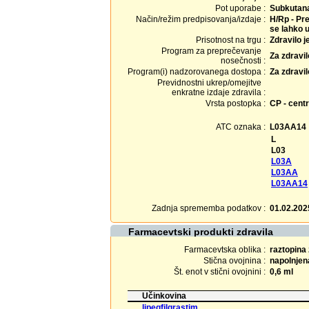
Pot uporabe :
Subkutan
Način/režim predpisovanja/izdaje :
H/Rp - Pre
se lahko u
Prisotnost na trgu :
Zdravilo j
Program za preprečevanje
Za zdravi
nosečnosti :
Program(i) nadzorovanega dostopa :
Za zdravi
Previdnostni ukrep/omejitve
enkratne izdaje zdravila :
Vrsta postopka :
CP - centr
ATC oznaka :
L03AA14
L
L03
L03A
L03AA
L03AA14
Zadnja sprememba podatkov :
01.02.202
Farmacevtski produkti zdravila
Farmacevtska oblika :
raztopina 
Stična ovojnina :
napolnjena
Št. enot v stični ovojnini :
0,6 ml
Učinkovina
lipegfilgrastim