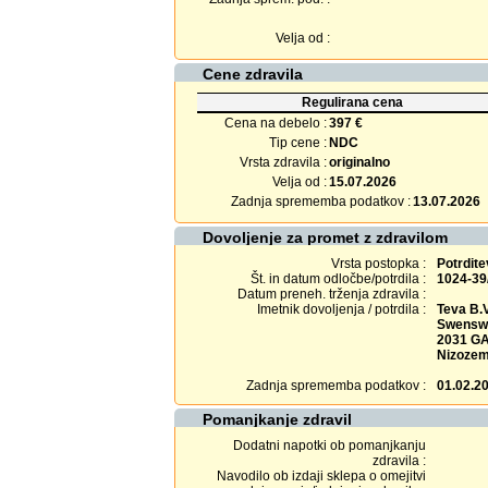
Velja od :
Cene zdravila
Regulirana cena
Cena na debelo :
397 €
Tip cene :
NDC
Vrsta zdravila :
originalno
Velja od :
15.07.2026
Zadnja sprememba podatkov :
13.07.2026
Dovoljenje za promet z zdravilom
Vrsta postopka :
Potrdit
Št. in datum odločbe/potrdila :
1024-39
Datum preneh. trženja zdravila :
Imetnik dovoljenja / potrdila :
Teva B.V
Swensw
2031 G
Nizoze
Zadnja sprememba podatkov :
01.02.2
Pomanjkanje zdravil
Dodatni napotki ob pomanjkanju
zdravila :
Navodilo ob izdaji sklepa o omejitvi