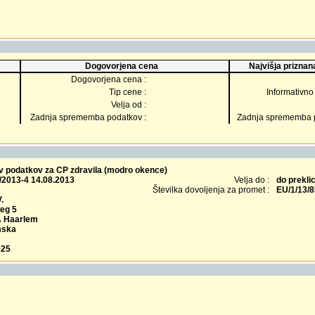
Dogovorjena cena
Najvišja priznana
Dogovorjena cena :
Tip cene :
Informativno 
Velja od :
Zadnja sprememba podatkov :
Zadnja sprememba p
ev podatkov za CP zdravila (modro okence)
/2013-4 14.08.2013
Velja do :
do prekli
Številka dovoljenja za promet :
EU/1/13/
.
eg 5
A Haarlem
mska
025