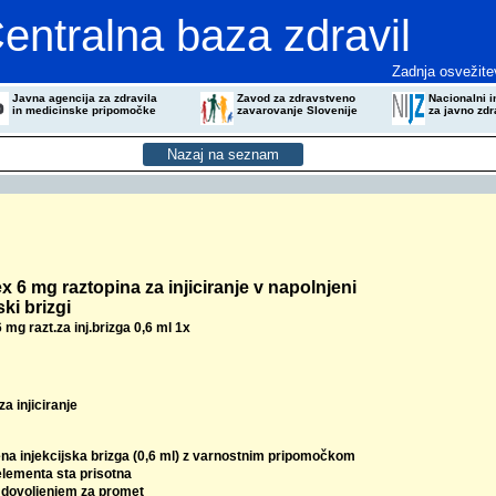
entralna baza zdravil
Zadnja osvežite
Javna agencija za zdravila
Zavod za zdravstveno
Nacionalni in
in medicinske pripomočke
zavarovanje Slovenije
za javno zdr
 6 mg raztopina za injiciranje v napolnjeni
ski brizgi
mg razt.za inj.brizga 0,6 ml 1x
za injiciranje
ena injekcijska brizga (0,6 ml) z varnostnim pripomočkom
elementa sta prisotna
z dovoljenjem za promet