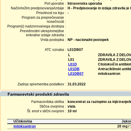
Pot uporabe :
Intravenska uporaba
Način/režim predpisovanja/izdaje :
H - Predpisovanje in izdaja zdravila je
Prisotnost na trgu :
-
Program za preprečevanje
nosečnosti :
Program(i) nadzorovanega dostopa :
Previdnostni ukrep/omejitve
enkratne izdaje zdravila :
Vrsta postopka :
NP - nacionalni postopek
ATC oznaka :
L01DB07
L
ZDRAVILA Z DELO
L01
ZDRAVILA Z DELO
L01D
Citotoksični antibio
L01DB
Antraciklinski antib
L01DB07
mitoksantron
Zadnja sprememba podatkov :
31.03.2022
Farmacevtski produkti zdravila
Farmacevtska oblika :
koncentrat za raztopino za injiciranje/
Stična ovojnina :
viala
Št. enot v stični ovojnini :
10 ml
Učinkovina
Jakos
mitoksantron
20 mg / 