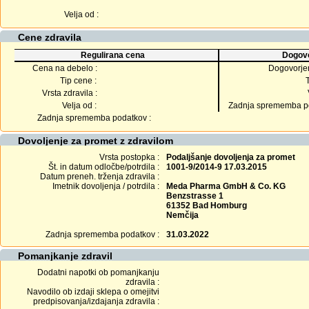
Velja od :
Cene zdravila
Regulirana cena
Dogovo
Cena na debelo :
Dogovorje
Tip cene :
Vrsta zdravila :
Velja od :
Zadnja sprememba po
Zadnja sprememba podatkov :
Dovoljenje za promet z zdravilom
Vrsta postopka :
Podaljšanje dovoljenja za promet
Št. in datum odločbe/potrdila :
1001-9/2014-9 17.03.2015
Datum preneh. trženja zdravila :
Imetnik dovoljenja / potrdila :
Meda Pharma GmbH & Co. KG
Benzstrasse 1
61352 Bad Homburg
Nemčija
Zadnja sprememba podatkov :
31.03.2022
Pomanjkanje zdravil
Dodatni napotki ob pomanjkanju
zdravila :
Navodilo ob izdaji sklepa o omejitvi
predpisovanja/izdajanja zdravila :