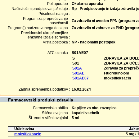
Pot uporabe :
Okularna uporaba
Način/režim predpisovanja/izdaje :
Rp - Predpisovanje in izdaja zdravila j
Prisotnost na trgu :
-
Program za preprečevanje
Za zdravilo ni uveden PPN (program z
nosečnosti :
Program(i) nadzorovanega dostopa :
Za zdravilo ni zahteve za PND (progr
Previdnostni ukrep/omejitve
enkratne izdaje zdravila :
Vrsta postopka :
NP - nacionalni postopek
ATC oznaka :
S01AE07
S
ZDRAVILA ZA BOLE
S01
ZDRAVILA ZA OČE
S01A
Zdravila za prepreče
S01AE
Fluorokinoloni
S01AE07
moksifloksacin
Zadnja sprememba podatkov :
16.02.2024
Farmacevtski produkti zdravila
Farmacevtska oblika :
Kapljice za oko, raztopina
Stična ovojnina :
kapalni vsebnik
Št. enot v stični ovojnini :
5 ml
Učinkovina
Jakos
moksifloksacin
5 mg / 