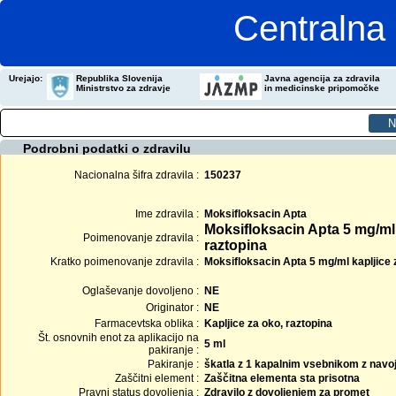
Centralna 
Urejajo:
Republika Slovenija
Javna agencija za zdravila
Ministrstvo za zdravje
in medicinske pripomočke
Podrobni podatki o zdravilu
Nacionalna šifra zdravila :
150237
Ime zdravila :
Moksifloksacin Apta
Moksifloksacin Apta 5 mg/ml 
Poimenovanje zdravila :
raztopina
Kratko poimenovanje zdravila :
Moksifloksacin Apta 5 mg/ml kapljice z
Oglaševanje dovoljeno :
NE
Originator :
NE
Farmacevtska oblika :
Kapljice za oko, raztopina
Št. osnovnih enot za aplikacijo na
5 ml
pakiranje :
Pakiranje :
škatla z 1 kapalnim vsebnikom z navoj
Zaščitni element :
Zaščitna elementa sta prisotna
Pravni status dovoljenja :
Zdravilo z dovoljenjem za promet