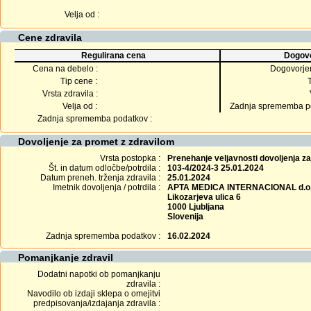
Velja od :
Cene zdravila
Regulirana cena
Dogovo
Cena na debelo :
Dogovorje
Tip cene :
Vrsta zdravila :
Velja od :
Zadnja sprememba po
Zadnja sprememba podatkov :
Dovoljenje za promet z zdravilom
Vrsta postopka :
Prenehanje veljavnosti dovoljenja z
Št. in datum odločbe/potrdila :
103-4/2024-3 25.01.2024
Datum preneh. trženja zdravila :
25.01.2024
Imetnik dovoljenja / potrdila :
APTA MEDICA INTERNACIONAL d.o.
Likozarjeva ulica 6
1000 Ljubljana
Slovenija
Zadnja sprememba podatkov :
16.02.2024
Pomanjkanje zdravil
Dodatni napotki ob pomanjkanju
zdravila :
Navodilo ob izdaji sklepa o omejitvi
predpisovanja/izdajanja zdravila :