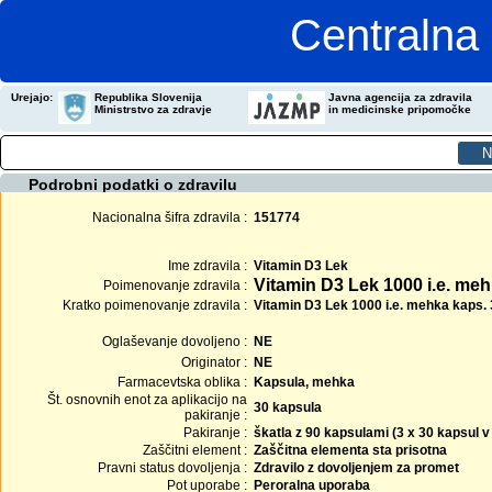
Centralna 
Urejajo:
Republika Slovenija
Javna agencija za zdravila
Ministrstvo za zdravje
in medicinske pripomočke
Podrobni podatki o zdravilu
Nacionalna šifra zdravila :
151774
Ime zdravila :
Vitamin D3 Lek
Vitamin D3 Lek 1000 i.e. me
Poimenovanje zdravila :
Kratko poimenovanje zdravila :
Vitamin D3 Lek 1000 i.e. mehka kaps.
Oglaševanje dovoljeno :
NE
Originator :
NE
Farmacevtska oblika :
Kapsula, mehka
Št. osnovnih enot za aplikacijo na
30 kapsula
pakiranje :
Pakiranje :
škatla z 90 kapsulami (3 x 30 kapsul 
Zaščitni element :
Zaščitna elementa sta prisotna
Pravni status dovoljenja :
Zdravilo z dovoljenjem za promet
Pot uporabe :
Peroralna uporaba