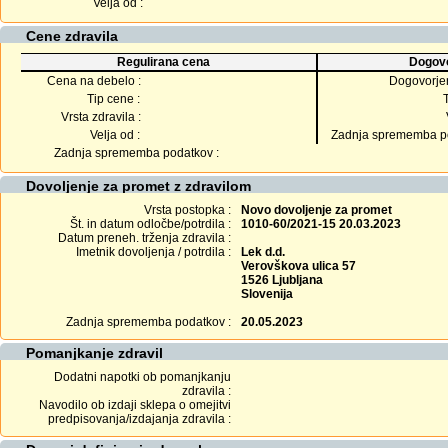
Velja od :
Cene zdravila
Regulirana cena
Dogovo
Cena na debelo :
Dogovorje
Tip cene :
Vrsta zdravila :
Velja od :
Zadnja sprememba po
Zadnja sprememba podatkov :
Dovoljenje za promet z zdravilom
Vrsta postopka :
Novo dovoljenje za promet
Št. in datum odločbe/potrdila :
1010-60/2021-15 20.03.2023
Datum preneh. trženja zdravila :
Imetnik dovoljenja / potrdila :
Lek d.d.
Verovškova ulica 57
1526 Ljubljana
Slovenija
Zadnja sprememba podatkov :
20.05.2023
Pomanjkanje zdravil
Dodatni napotki ob pomanjkanju
zdravila :
Navodilo ob izdaji sklepa o omejitvi
predpisovanja/izdajanja zdravila :