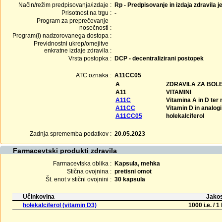
Način/režim predpisovanja/izdaje :
Rp - Predpisovanje in izdaja zdravila j
Prisotnost na trgu :
-
Program za preprečevanje
nosečnosti :
Program(i) nadzorovanega dostopa :
Previdnostni ukrep/omejitve
enkratne izdaje zdravila :
Vrsta postopka :
DCP - decentralizirani postopek
ATC oznaka :
A11CC05
A
ZDRAVILA ZA BOLE
A11
VITAMINI
A11C
Vitamina A in D ter
A11CC
Vitamin D in analogi
A11CC05
holekalciferol
Zadnja sprememba podatkov :
20.05.2023
Farmacevtski produkti zdravila
Farmacevtska oblika :
Kapsula, mehka
Stična ovojnina :
pretisni omot
Št. enot v stični ovojnini :
30 kapsula
Učinkovina
Jakos
holekalciferol (vitamin D3)
1000 i.e. / 