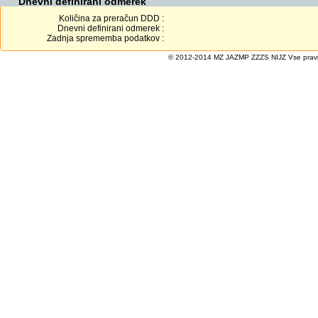
Dnevni definirani odmerek
Količina za preračun DDD :
Dnevni definirani odmerek :
Zadnja sprememba podatkov :
© 2012-2014 MZ JAZMP ZZZS NIJZ Vse pravice 