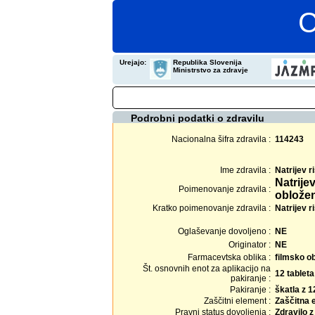
C
Urejajo:
Republika Slovenija
Ministrstvo za zdravje
Podrobni podatki o zdravilu
Nacionalna šifra zdravila :
114243
Ime zdravila :
Natrijev 
Natrije
Poimenovanje zdravila :
obložen
Kratko poimenovanje zdravila :
Natrijev r
Oglaševanje dovoljeno :
NE
Originator :
NE
Farmacevtska oblika :
filmsko o
Št. osnovnih enot za aplikacijo na
12 tableta
pakiranje :
Pakiranje :
škatla z 1
Zaščitni element :
Zaščitna 
Pravni status dovoljenja :
Zdravilo 