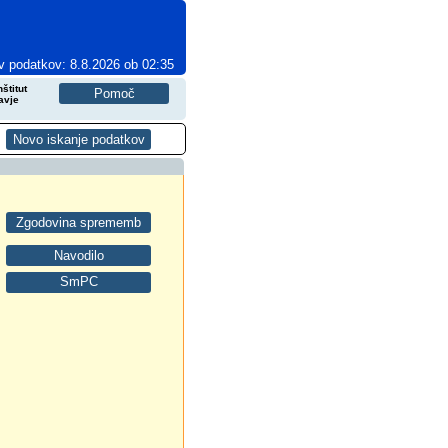
v podatkov: 8.8.2026 ob 02:35
štitut
avje