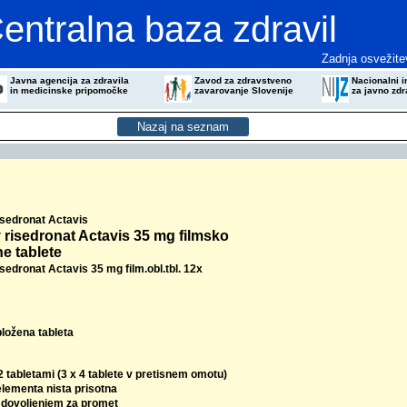
entralna baza zdravil
Zadnja osvežite
Javna agencija za zdravila
Zavod za zdravstveno
Nacionalni in
in medicinske pripomočke
zavarovanje Slovenije
za javno zdr
risedronat Actavis
v risedronat Actavis 35 mg filmsko
e tablete
isedronat Actavis 35 mg film.obl.tbl. 12x
bložena tableta
2 tabletami (3 x 4 tablete v pretisnem omotu)
elementa nista prisotna
z dovoljenjem za promet