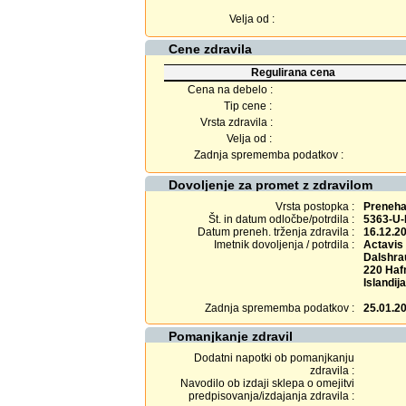
Velja od :
Cene zdravila
Regulirana cena
Cena na debelo :
Tip cene :
Vrsta zdravila :
Velja od :
Zadnja sprememba podatkov :
Dovoljenje za promet z zdravilom
Vrsta postopka :
Prenehan
Št. in datum odločbe/potrdila :
5363-U-
Datum preneh. trženja zdravila :
16.12.2
Imetnik dovoljenja / potrdila :
Actavis
Dalshra
220 Haf
Islandija
Zadnja sprememba podatkov :
25.01.2
Pomanjkanje zdravil
Dodatni napotki ob pomanjkanju
zdravila :
Navodilo ob izdaji sklepa o omejitvi
predpisovanja/izdajanja zdravila :