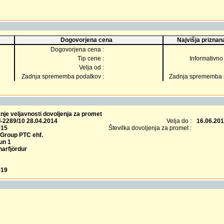
Dogovorjena cena
Najvišja priznana
Dogovorjena cena :
Tip cene :
Informativno 
Velja od :
Zadnja sprememba podatkov :
Zadnja sprememba p
je veljavnosti dovoljenja za promet
I-2289/10 28.04.2014
Velja do :
16.06.20
015
Številka dovoljenja za promet :
 Group PTC ehf.
un 1
narfjördur
019