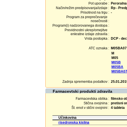
Pot uporabe :
Peroralna
Način/režim predpisovanja/izdaje :
Rp - Predp
Prisotnost na trgu :
-
Program za preprečevanje
nosečnosti :
Program(i) nadzorovanega dostopa :
Previdnostni ukrep/omejitve
enkratne izdaje zdravila :
Vrsta postopka :
DCP - dec
ATC oznaka :
M05BA07
M
M05
M05B
M05BA
M05BA0
Zadnja sprememba podatkov :
25.01.201
Farmacevtski produkti zdravila
Farmacevtska oblika :
filmsko o
Stična ovojnina :
pretisni 
Št. enot v stični ovojnini :
4 tableta
Učinkovina
risedronska kislina