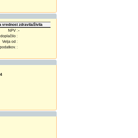
 vrednost zdravila/živila
NPV :
-
doplačilo :
Velja od :
odatkov. :
14