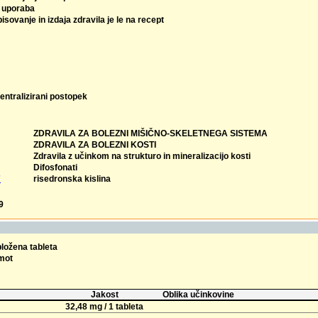
 uporaba
isovanje in izdaja zdravila je le na recept
entralizirani postopek
ZDRAVILA ZA BOLEZNI MIŠIČNO-SKELETNEGA SISTEMA
ZDRAVILA ZA BOLEZNI KOSTI
Zdravila z učinkom na strukturo in mineralizacijo kosti
Difosfonati
7
risedronska kislina
9
bložena tableta
omot
Jakost
Oblika učinkovine
32,48 mg / 1 tableta