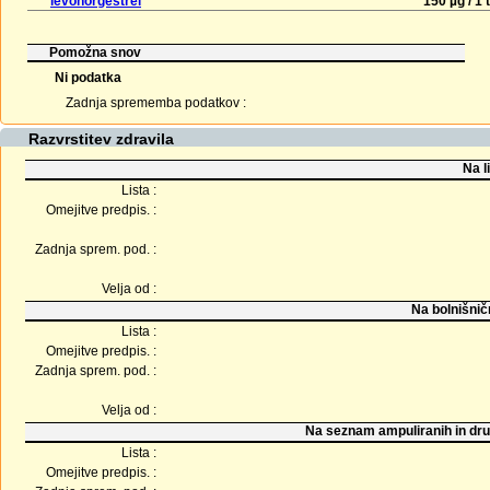
levonorgestrel
150 µg / 1 
Pomožna snov
Ni podatka
Zadnja sprememba podatkov :
Razvrstitev zdravila
Na l
Lista :
Omejitve predpis. :
Zadnja sprem. pod. :
Velja od :
Na bolnišnič
Lista :
Omejitve predpis. :
Zadnja sprem. pod. :
Velja od :
Na seznam ampuliranih in dru
Lista :
Omejitve predpis. :