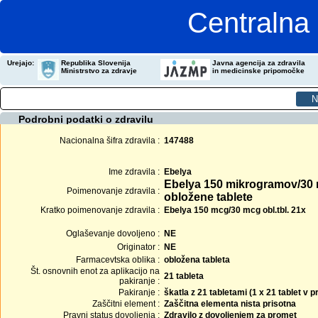
Centralna 
Urejajo:
Republika Slovenija
Javna agencija za zdravila
Ministrstvo za zdravje
in medicinske pripomočke
Podrobni podatki o zdravilu
Nacionalna šifra zdravila :
147488
Ime zdravila :
Ebelya
Ebelya 150 mikrogramov/30
Poimenovanje zdravila :
obložene tablete
Kratko poimenovanje zdravila :
Ebelya 150 mcg/30 mcg obl.tbl. 21x
Oglaševanje dovoljeno :
NE
Originator :
NE
Farmacevtska oblika :
obložena tableta
Št. osnovnih enot za aplikacijo na
21 tableta
pakiranje :
Pakiranje :
škatla z 21 tabletami (1 x 21 tablet v
Zaščitni element :
Zaščitna elementa nista prisotna
Pravni status dovoljenja :
Zdravilo z dovoljenjem za promet