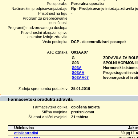
Pot uporabe :
Peroralna uporaba
Način/režim predpisovanja/izdaje :
Rp - Predpisovanje in izdaja zdravila j
Prisotnost na trgu :
-
Program za preprečevanje
nosečnosti :
Program(i) nadzorovanega dostopa :
Previdnostni ukrep/omejitve
enkratne izdaje zdravila :
Vrsta postopka :
DCP - decentralizirani postopek
ATC oznaka :
G03AA07
G
ZDRAVILA ZA BOLE
G03
SPOLNI HORMONI 
G03A
Hormonski sistemsk
G03AA
Progestogeni in est
G03AA07
levonorgestrel in eti
Zadnja sprememba podatkov :
25.01.2019
Farmacevtski produkti zdravila
Farmacevtska oblika :
obložena tableta
Stična ovojnina :
pretisni omot
Št. enot v stični ovojnini :
21 tableta
Učinkovina
Jakos
etinilestradiol
30 µg / 1 