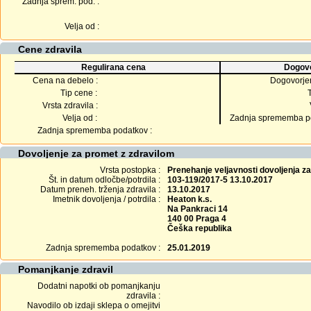
Zadnja sprem. pod. :
Velja od :
Cene zdravila
Regulirana cena
Dogovo
Cena na debelo :
Dogovorje
Tip cene :
Vrsta zdravila :
Velja od :
Zadnja sprememba po
Zadnja sprememba podatkov :
Dovoljenje za promet z zdravilom
Vrsta postopka :
Prenehanje veljavnosti dovoljenja z
Št. in datum odločbe/potrdila :
103-119/2017-5 13.10.2017
Datum preneh. trženja zdravila :
13.10.2017
Imetnik dovoljenja / potrdila :
Heaton k.s.
Na Pankraci 14
140 00 Praga 4
Češka republika
Zadnja sprememba podatkov :
25.01.2019
Pomanjkanje zdravil
Dodatni napotki ob pomanjkanju
zdravila :
Navodilo ob izdaji sklepa o omejitvi