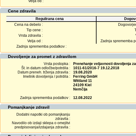
Velja od :
Cene zdravila
Regulirana cena
Dogovo
Cena na debelo :
Dogovorje
Tip cene :
Vrsta zdravila :
Velja od :
Zadnja sprememba po
Zadnja sprememba podatkov :
Dovoljenje za promet z zdravilom
Vrsta postopka :
Prenehanje veljavnosti dovoljenja z
Št. in datum odločbe/potrdila :
1011-61/2016-7 19.12.2018
Datum preneh. trženja zdravila :
19.08.2020
Imetnik dovoljenja / potrdila :
Ferring GmbH
Wittland 11
24109 Kiel
Nemčija
Zadnja sprememba podatkov :
12.08.2022
Pomanjkanje zdravil
Dodatni napotki ob pomanjkanju
zdravila :
Navodilo ob izdaji sklepa o omejitvi
predpisovanja/izdajanja zdravila :