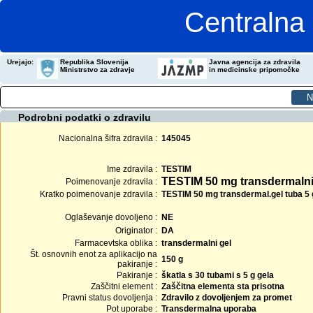
Centralna 
Urejajo:
Republika Slovenija
Javna agencija za zdravila
Ministrstvo za zdravje
in medicinske pripomočke
Podrobni podatki o zdravilu
Nacionalna šifra zdravila :
145045
Ime zdravila :
TESTIM
TESTIM 50 mg transdermalni
Poimenovanje zdravila :
Kratko poimenovanje zdravila :
TESTIM 50 mg transdermal.gel tuba 5 
Oglaševanje dovoljeno :
NE
Originator :
DA
Farmacevtska oblika :
transdermalni gel
Št. osnovnih enot za aplikacijo na
150 g
pakiranje :
Pakiranje :
škatla s 30 tubami s 5 g gela
Zaščitni element :
Zaščitna elementa sta prisotna
Pravni status dovoljenja :
Zdravilo z dovoljenjem za promet
Pot uporabe :
Transdermalna uporaba