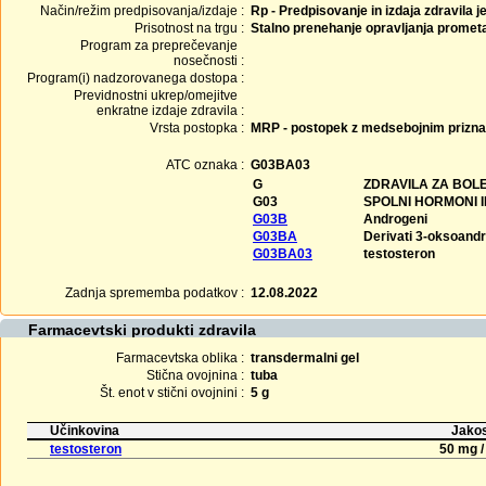
Način/režim predpisovanja/izdaje :
Rp - Predpisovanje in izdaja zdravila j
Prisotnost na trgu :
Stalno prenehanje opravljanja promet
Program za preprečevanje
nosečnosti :
Program(i) nadzorovanega dostopa :
Previdnostni ukrep/omejitve
enkratne izdaje zdravila :
Vrsta postopka :
MRP - postopek z medsebojnim prizn
ATC oznaka :
G03BA03
G
ZDRAVILA ZA BOLE
G03
SPOLNI HORMONI 
G03B
Androgeni
G03BA
Derivati 3-oksoand
G03BA03
testosteron
Zadnja sprememba podatkov :
12.08.2022
Farmacevtski produkti zdravila
Farmacevtska oblika :
transdermalni gel
Stična ovojnina :
tuba
Št. enot v stični ovojnini :
5 g
Učinkovina
Jakos
testosteron
50 mg /