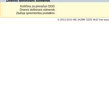
Dnevni definirani odmerek
Količina za preračun DDD :
Dnevni definirani odmerek :
Zadnja sprememba podatkov :
© 2012-2014 MZ JAZMP ZZZS NIJZ Vse pravice 