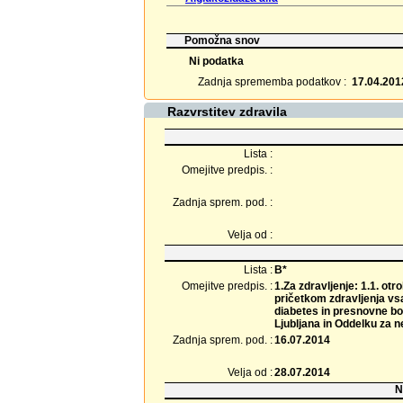
Pomožna snov
Ni podatka
Zadnja sprememba podatkov :
17.04.201
Razvrstitev zdravila
Lista :
Omejitve predpis. :
Zadnja sprem. pod. :
Velja od :
Lista :
B*
Omejitve predpis. :
1.Za zdravljenje: 1.1. ot
pričetkom zdravljenja vsa
diabetes in presnovne bol
Ljubljana in Oddelku za 
Zadnja sprem. pod. :
16.07.2014
Velja od :
28.07.2014
N