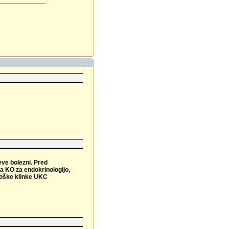
eve bolezni. Pred
ra KO za endokrinologijo,
ološke klinke UKC