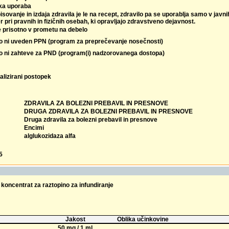
ka uporaba
isovanje in izdaja zdravila je le na recept, zdravilo pa se uporablja samo v javn
r pri pravnih in fizičnih osebah, ki opravljajo zdravstveno dejavnost.
e prisotno v prometu na debelo
lo ni uveden PPN (program za preprečevanje nosečnosti)
lo ni zahteve za PND (program(i) nadzorovanega dostopa)
alizirani postopek
ZDRAVILA ZA BOLEZNI PREBAVIL IN PRESNOVE
DRUGA ZDRAVILA ZA BOLEZNI PREBAVIL IN PRESNOVE
Druga zdravila za bolezni prebavil in presnove
Encimi
alglukozidaza alfa
5
koncentrat za raztopino za infundiranje
Jakost
Oblika učinkovine
50 mg / 1 ml