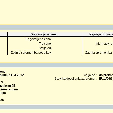
Dogovorjena cena
Najvišja priznana
Dogovorjena cena :
Tip cene :
Informativno 
Velja od :
Zadnja sprememba podatkov :
Zadnja sprememba p
čeno
/2006 23.04.2012
Velja do :
do prekli
Številka dovoljenja za promet :
EU/1/06/
.V.
velweg 25
P Amsterdam
mska
025