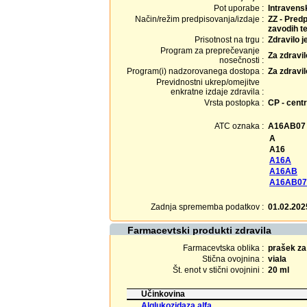
Pot uporabe :
Intravens
Način/režim predpisovanja/izdaje :
ZZ - Predp
zavodih te
Prisotnost na trgu :
Zdravilo j
Program za preprečevanje
Za zdravi
nosečnosti :
Program(i) nadzorovanega dostopa :
Za zdravi
Previdnostni ukrep/omejitve
enkratne izdaje zdravila :
Vrsta postopka :
CP - centr
ATC oznaka :
A16AB07
A
A16
A16A
A16AB
A16AB07
Zadnja sprememba podatkov :
01.02.202
Farmacevtski produkti zdravila
Farmacevtska oblika :
prašek za 
Stična ovojnina :
viala
Št. enot v stični ovojnini :
20 ml
Učinkovina
Alglukozidaza alfa