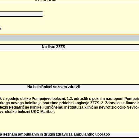
2
Na listo ZZZS
Na bolnišnični seznam zdravil
rok z zgodnjo obliko Pompejeve bolezni. 1.2. odraslih s poznim nastopom Pompej
kega novega bolnika je potrebno pridobiti soglasje ZZZS. 2. Zdravilo se financi
ezni Pediatrične klinike, Kliničnemu inštitutu za klinično nevrofiziologijo Nevr
nevrološke bolezni UKC Maribor.
a seznam ampuliranih in drugih zdravil za ambulantno uporabo