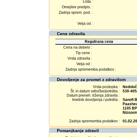
Lista :
Omejitve predpis. :
Zadnja sprem. pod. :
Velja od :
Cene zdravila
Regulirana cena
Cena na debelo :
Tip cene :
Vrsta zdravila :
Velja od :
Zadnja sprememba podatkov :
Dovoljenje za promet z zdravilom
Vrsta postopka :
Nedolo
Št. in datum odločbe/potrdila :
530-405
Datum preneh. trženja zdravila :
Imetnik dovoljenja / potrdila :
Sanofi B
Paasheu
1105 B
Nizoze
Zadnja sprememba podatkov :
01.02.2
Pomanjkanje zdravil