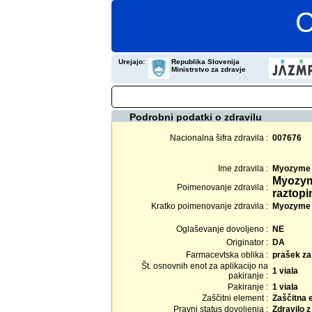
C
Urejajo:
Republika Slovenija
Ministrstvo za zdravje
Podrobni podatki o zdravilu
Nacionalna šifra zdravila :
007676
Ime zdravila :
Myozyme
Myozym
Poimenovanje zdravila :
raztopi
Kratko poimenovanje zdravila :
Myozyme 5
Oglaševanje dovoljeno :
NE
Originator :
DA
Farmacevtska oblika :
prašek za 
Št. osnovnih enot za aplikacijo na
1 viala
pakiranje :
Pakiranje :
1 viala
Zaščitni element :
Zaščitna 
Pravni status dovoljenja :
Zdravilo 