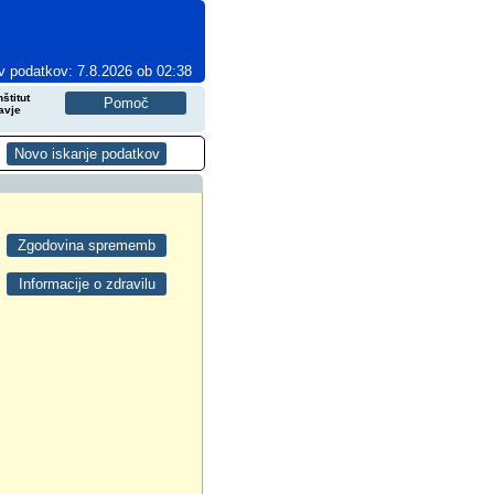
v podatkov: 7.8.2026 ob 02:38
štitut
avje