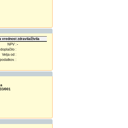
 vrednost zdravila/živila
NPV :
-
doplačilo :
Velja od :
odatkov. :
ca
333/001