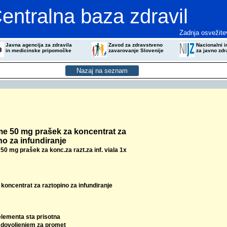
entralna baza zdravil
Zadnja osvežite
Javna agencija za zdravila
Zavod za zdravstveno
Nacionalni in
in medicinske pripomočke
zavarovanje Slovenije
za javno zdr
e 50 mg prašek za koncentrat za
no za infundiranje
0 mg prašek za konc.za razt.za inf. viala 1x
koncentrat za raztopino za infundiranje
elementa sta prisotna
z dovoljenjem za promet