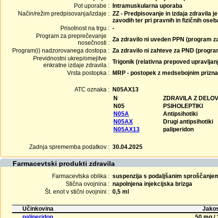
Pot uporabe :
Intramuskularna uporaba
Način/režim predpisovanja/izdaje :
ZZ - Predpisovanje in izdaja zdravila j
zavodih ter pri pravnih in fizičnih ose
Prisotnost na trgu :
-
Program za preprečevanje
Za zdravilo ni uveden PPN (program z
nosečnosti :
Program(i) nadzorovanega dostopa :
Za zdravilo ni zahteve za PND (progr
Previdnostni ukrep/omejitve
Trigonik (relativna prepoved upravljanj
enkratne izdaje zdravila :
Vrsta postopka :
MRP - postopek z medsebojnim prizn
ATC oznaka :
N05AX13
N
ZDRAVILA Z DELO
N05
PSIHOLEPTIKI
N05A
Antipsihotiki
N05AX
Drugi antipsihotiki
N05AX13
paliperidon
Zadnja sprememba podatkov :
30.04.2025
Farmacevtski produkti zdravila
Farmacevtska oblika :
suspenzija s podaljšanim sproščanjem 
Stična ovojnina :
napolnjena injekcijska brizga
Št. enot v stični ovojnini :
0,5 ml
Učinkovina
Jakos
paliperidon
50 mg / 