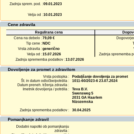
Zadnja sprem. pod. :
09.01.2023
Velja od :
10.01.2023
Cene zdravila
Regulirana cena
Dogovo
Cena na debelo :
79,09 €
Dogovorje
Tip cene :
NDC
Vrsta zdravila :
generično
Velja od :
15.07.2026
Zadnja sprememba po
Zadnja sprememba podatkov :
13.07.2026
Dovoljenje za promet z zdravilom
Vrsta postopka :
Podaljšanje dovoljenja za promet
Št. in datum odločbe/potrdila :
1011-60/2023-6 23.07.2024
Datum preneh. trženja zdravila :
Imetnik dovoljenja / potrdila :
Teva B.V.
Swensweg 5
2031 GA Haarlem
Nizozemska
Zadnja sprememba podatkov :
30.04.2025
Pomanjkanje zdravil
Dodatni napotki ob pomanjkanju
zdravila :