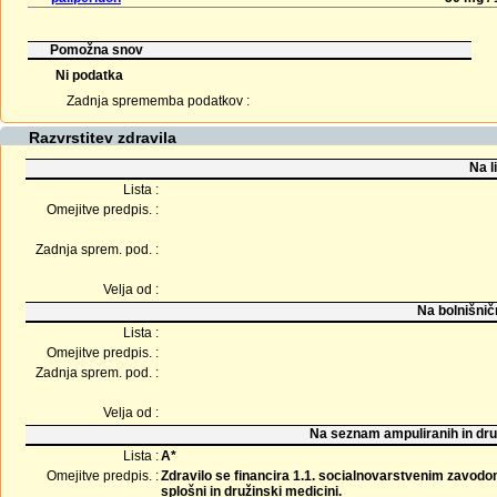
Pomožna snov
Ni podatka
Zadnja sprememba podatkov :
Razvrstitev zdravila
Na l
Lista :
Omejitve predpis. :
Zadnja sprem. pod. :
Velja od :
Na bolnišnič
Lista :
Omejitve predpis. :
Zadnja sprem. pod. :
Velja od :
Na seznam ampuliranih in dru
Lista :
A*
Omejitve predpis. :
Zdravilo se financira 1.1. socialnovarstvenim zavodom 1
splošni in družinski medicini.