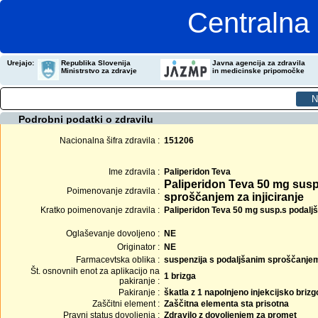
Centralna 
Urejajo:
Republika Slovenija
Javna agencija za zdravila
Ministrstvo za zdravje
in medicinske pripomočke
Podrobni podatki o zdravilu
Nacionalna šifra zdravila :
151206
Ime zdravila :
Paliperidon Teva
Paliperidon Teva 50 mg susp
Poimenovanje zdravila :
sproščanjem za injiciranje
Kratko poimenovanje zdravila :
Paliperidon Teva 50 mg susp.s podaljš.
Oglaševanje dovoljeno :
NE
Originator :
NE
Farmacevtska oblika :
suspenzija s podaljšanim sproščanjem 
Št. osnovnih enot za aplikacijo na
1 brizga
pakiranje :
Pakiranje :
škatla z 1 napolnjeno injekcijsko brizg
Zaščitni element :
Zaščitna elementa sta prisotna
Pravni status dovoljenja :
Zdravilo z dovoljenjem za promet