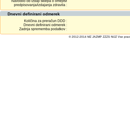
Navodilo ob izdaji sklepa o omejitvi
predpisovanja/izdajanja zdravila :
Dnevni definirani odmerek
Količina za preračun DDD :
Dnevni definirani odmerek :
Zadnja sprememba podatkov :
© 2012-2014 MZ JAZMP ZZZS NIJZ Vse pravice 