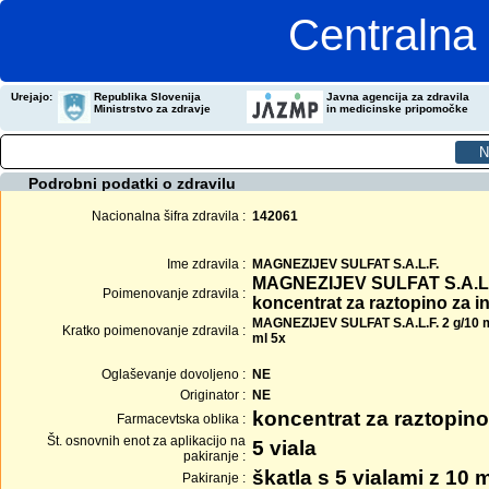
Centralna 
Urejajo:
Republika Slovenija
Javna agencija za zdravila
Ministrstvo za zdravje
in medicinske pripomočke
Podrobni podatki o zdravilu
Nacionalna šifra zdravila :
142061
Ime zdravila :
MAGNEZIJEV SULFAT S.A.L.F.
MAGNEZIJEV SULFAT S.A.L.F
Poimenovanje zdravila :
koncentrat za raztopino za i
MAGNEZIJEV SULFAT S.A.L.F. 2 g/10 ml 
Kratko poimenovanje zdravila :
ml 5x
Oglaševanje dovoljeno :
NE
Originator :
NE
koncentrat za raztopino
Farmacevtska oblika :
Št. osnovnih enot za aplikacijo na
5 viala
pakiranje :
škatla s 5 vialami z 10 
Pakiranje :