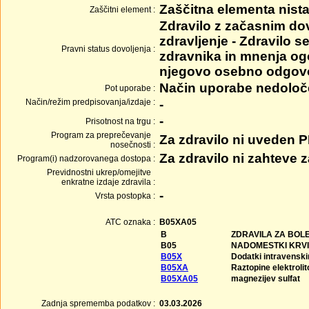
Zaščitna elementa nista
Zaščitni element :
Zdravilo z začasnim do
zdravljenje - Zdravilo 
Pravni status dovoljenja :
zdravnika in mnenja ogo
njegovo osebno odgovo
Način uporabe nedolo
Pot uporabe :
Način/režim predpisovanja/izdaje :
-
-
Prisotnost na trgu :
Program za preprečevanje
Za zdravilo ni uveden 
nosečnosti :
Za zdravilo ni zahteve
Program(i) nadzorovanega dostopa :
Previdnostni ukrep/omejitve
enkratne izdaje zdravila :
-
Vrsta postopka :
ATC oznaka :
B05XA05
B
ZDRAVILA ZA BOL
B05
NADOMESTKI KRVI
B05X
Dodatki intravensk
B05XA
Raztopine elektrolit
B05XA05
magnezijev sulfat
Zadnja sprememba podatkov :
03.03.2026