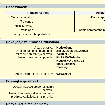
Cene zdravila
Regulirana cena
Dogovo
Cena na debelo :
Dogovorje
Tip cene :
Vrsta zdravila :
Velja od :
Zadnja sprememba po
Zadnja sprememba podatkov :
Dovoljenje za promet z zdravilom
Vrsta postopka :
Nedoločeno
Št. in datum odločbe/potrdila :
841-37/2025 24.02.2025
Datum preneh. trženja zdravila :
24.08.2027
Imetnik dovoljenja / potrdila :
PHARMASAN d.o.o.
Kogovškova ulica 22
1000 Ljubljana
Slovenija
Zadnja sprememba podatkov :
03.03.2026
Pomanjkanje zdravil
Dodatni napotki ob pomanjkanju
zdravila :
Navodilo ob izdaji sklepa o omejitvi
predpisovanja/izdajanja zdravila :
Dnevni definirani odmerek