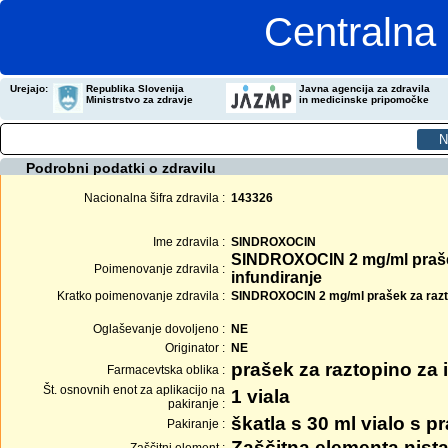
Centralna 
Urejajo:
Republika Slovenija
Javna agencija za zdravila
Ministrstvo za zdravje
in medicinske pripomočke
Podrobni podatki o zdravilu
Nacionalna šifra zdravila :
143326
Ime zdravila :
SINDROXOCIN
SINDROXOCIN 2 mg/ml praše
Poimenovanje zdravila :
infundiranje
Kratko poimenovanje zdravila :
SINDROXOCIN 2 mg/ml prašek za razt.z
Oglaševanje dovoljeno :
NE
Originator :
NE
prašek za raztopino za 
Farmacevtska oblika :
Št. osnovnih enot za aplikacijo na
1 viala
pakiranje :
škatla s 30 ml vialo s 
Pakiranje :
Zaščitna elementa nista