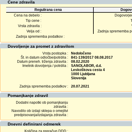
Cene zdravila
Regulirana cena
Dogovo
Cena na debelo :
Dogovorje
Tip cene :
Vrsta zdravila :
Velja od :
Zadnja sprememba po
Zadnja sprememba podatkov :
Dovoljenje za promet z zdravilom
Vrsta postopka :
Nedoločeno
Št. in datum odločbe/potrdila :
841-139/2017 08.08.2017
Datum preneh. trženja zdravila :
08.02.2020
Imetnik dovoljenja / potrdila :
SANOLABOR, d.d.
Leskoškova cesta 4
1000 Ljubljana
Slovenija
Zadnja sprememba podatkov :
20.07.2021
Pomanjkanje zdravil
Dodatni napotki ob pomanjkanju
zdravila :
Navodilo ob izdaji sklepa o omejitvi
predpisovanja/izdajanja zdravila :
Dnevni definirani odmerek
Količina za preračun DDD :