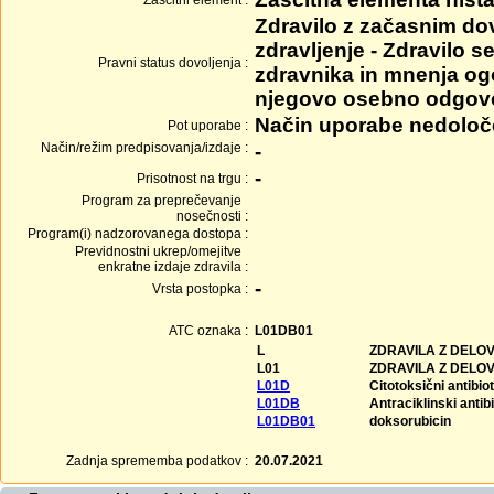
Zaščitni element :
Zdravilo z začasnim do
zdravljenje - Zdravilo 
Pravni status dovoljenja :
zdravnika in mnenja ogo
njegovo osebno odgovo
Način uporabe nedolo
Pot uporabe :
Način/režim predpisovanja/izdaje :
-
-
Prisotnost na trgu :
Program za preprečevanje
nosečnosti :
Program(i) nadzorovanega dostopa :
Previdnostni ukrep/omejitve
enkratne izdaje zdravila :
-
Vrsta postopka :
ATC oznaka :
L01DB01
L
ZDRAVILA Z DELO
L01
ZDRAVILA Z DELO
L01D
Citotoksični antibio
L01DB
Antraciklinski antib
L01DB01
doksorubicin
Zadnja sprememba podatkov :
20.07.2021