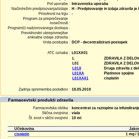
Pot uporabe :
Intravenska uporaba
Način/režim predpisovanja/izdaje :
H - Predpisovanje in izdaja zdravila je
Prisotnost na trgu :
-
Program za preprečevanje
nosečnosti :
Program(i) nadzorovanega dostopa :
Previdnostni ukrep/omejitve
enkratne izdaje zdravila :
Vrsta postopka :
DCP - decentralizirani postopek
ATC oznaka :
L01XA01
L
ZDRAVILA Z DELO
L01
ZDRAVILA Z DELO
L01X
Druga zdravila z de
L01XA
Platinove spojine
L01XA01
cisplatin
Zadnja sprememba podatkov :
18.05.2019
Farmacevtski produkti zdravila
Farmacevtska oblika :
koncentrat za raztopino za infundiranj
Stična ovojnina :
viala
Št. enot v stični ovojnini :
10 ml
Učinkovina
Jakos
cisplatin
1 mg / 