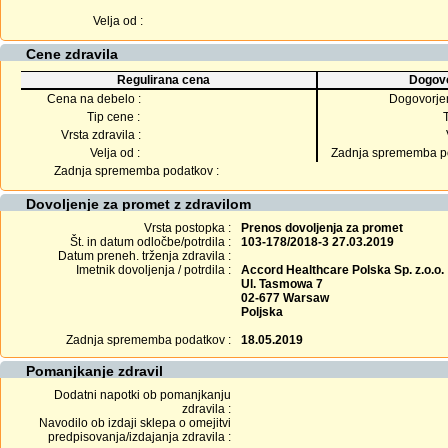
Velja od :
Cene zdravila
Regulirana cena
Dogovo
Cena na debelo :
Dogovorje
Tip cene :
Vrsta zdravila :
Velja od :
Zadnja sprememba po
Zadnja sprememba podatkov :
Dovoljenje za promet z zdravilom
Vrsta postopka :
Prenos dovoljenja za promet
Št. in datum odločbe/potrdila :
103-178/2018-3 27.03.2019
Datum preneh. trženja zdravila :
Imetnik dovoljenja / potrdila :
Accord Healthcare Polska Sp. z.o.o.
Ul. Tasmowa 7
02-677 Warsaw
Poljska
Zadnja sprememba podatkov :
18.05.2019
Pomanjkanje zdravil
Dodatni napotki ob pomanjkanju
zdravila :
Navodilo ob izdaji sklepa o omejitvi
predpisovanja/izdajanja zdravila :