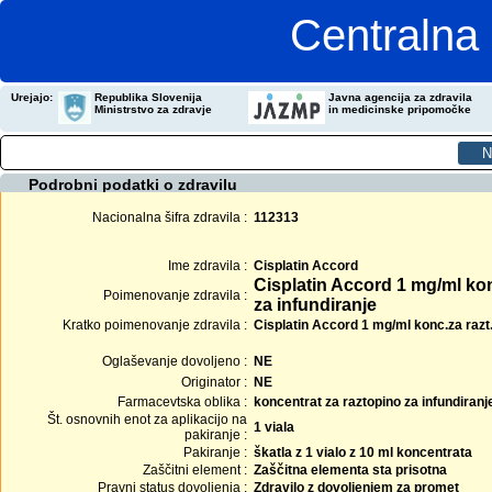
Centralna 
Urejajo:
Republika Slovenija
Javna agencija za zdravila
Ministrstvo za zdravje
in medicinske pripomočke
Podrobni podatki o zdravilu
Nacionalna šifra zdravila :
112313
Ime zdravila :
Cisplatin Accord
Cisplatin Accord 1 mg/ml kon
Poimenovanje zdravila :
za infundiranje
Kratko poimenovanje zdravila :
Cisplatin Accord 1 mg/ml konc.za razt.z
Oglaševanje dovoljeno :
NE
Originator :
NE
Farmacevtska oblika :
koncentrat za raztopino za infundiranj
Št. osnovnih enot za aplikacijo na
1 viala
pakiranje :
Pakiranje :
škatla z 1 vialo z 10 ml koncentrata
Zaščitni element :
Zaščitna elementa sta prisotna
Pravni status dovoljenja :
Zdravilo z dovoljenjem za promet