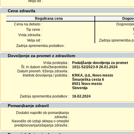
Velja od :
Cene zdravila
Regulirana cena
Dogovo
Cena na debelo :
Dogovorje
Tip cene :
Vrsta zdravila :
Velja od :
Zadnja sprememba po
Zadnja sprememba podatkov :
Dovoljenje za promet z zdravilom
Vrsta postopka :
Podaljšanje dovoljenja za promet
Št. in datum odločbe/potrdila :
1011-52/2023-9 26.01.2024
Datum preneh. trženja zdravila :
Imetnik dovoljenja / potrdila :
KRKA, d.d., Novo mesto
Šmarješka cesta 6
8501 Novo mesto
Slovenija
Zadnja sprememba podatkov :
16.02.2024
Pomanjkanje zdravil
Dodatni napotki ob pomanjkanju
zdravila :
Navodilo ob izdaji sklepa o omejitvi
predpisovanja/izdajanja zdravila :