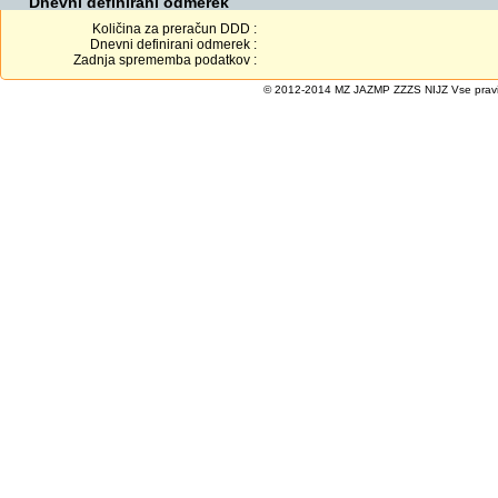
Dnevni definirani odmerek
Količina za preračun DDD :
Dnevni definirani odmerek :
Zadnja sprememba podatkov :
© 2012-2014 MZ JAZMP ZZZS NIJZ Vse pravice 