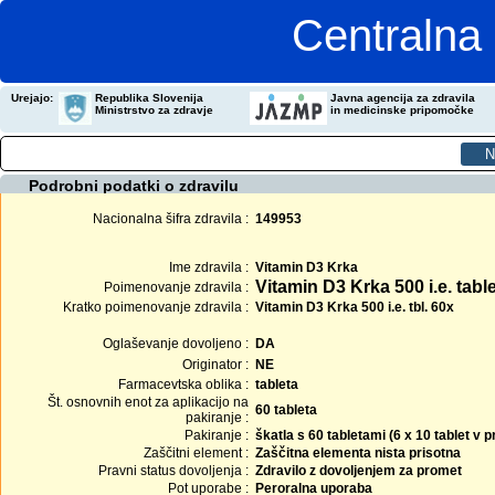
Centralna 
Urejajo:
Republika Slovenija
Javna agencija za zdravila
Ministrstvo za zdravje
in medicinske pripomočke
Podrobni podatki o zdravilu
Nacionalna šifra zdravila :
149953
Ime zdravila :
Vitamin D3 Krka
Vitamin D3 Krka 500 i.e. tabl
Poimenovanje zdravila :
Kratko poimenovanje zdravila :
Vitamin D3 Krka 500 i.e. tbl. 60x
Oglaševanje dovoljeno :
DA
Originator :
NE
Farmacevtska oblika :
tableta
Št. osnovnih enot za aplikacijo na
60 tableta
pakiranje :
Pakiranje :
škatla s 60 tabletami (6 x 10 tablet v
Zaščitni element :
Zaščitna elementa nista prisotna
Pravni status dovoljenja :
Zdravilo z dovoljenjem za promet
Pot uporabe :
Peroralna uporaba