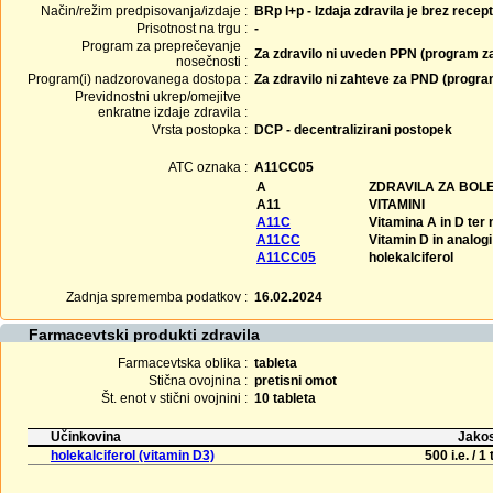
Način/režim predpisovanja/izdaje :
BRp l+p - Izdaja zdravila je brez recep
Prisotnost na trgu :
-
Program za preprečevanje
Za zdravilo ni uveden PPN (program z
nosečnosti :
Program(i) nadzorovanega dostopa :
Za zdravilo ni zahteve za PND (progr
Previdnostni ukrep/omejitve
enkratne izdaje zdravila :
Vrsta postopka :
DCP - decentralizirani postopek
ATC oznaka :
A11CC05
A
ZDRAVILA ZA BOLE
A11
VITAMINI
A11C
Vitamina A in D ter
A11CC
Vitamin D in analogi
A11CC05
holekalciferol
Zadnja sprememba podatkov :
16.02.2024
Farmacevtski produkti zdravila
Farmacevtska oblika :
tableta
Stična ovojnina :
pretisni omot
Št. enot v stični ovojnini :
10 tableta
Učinkovina
Jakos
holekalciferol (vitamin D3)
500 i.e. / 1