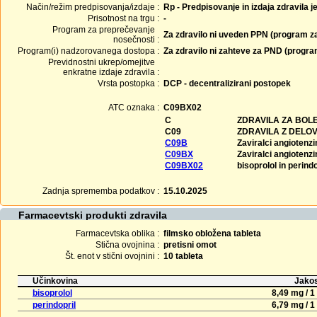
Način/režim predpisovanja/izdaje :
Rp - Predpisovanje in izdaja zdravila j
Prisotnost na trgu :
-
Program za preprečevanje
Za zdravilo ni uveden PPN (program z
nosečnosti :
Program(i) nadzorovanega dostopa :
Za zdravilo ni zahteve za PND (progr
Previdnostni ukrep/omejitve
enkratne izdaje zdravila :
Vrsta postopka :
DCP - decentralizirani postopek
ATC oznaka :
C09BX02
C
ZDRAVILA ZA BOLE
C09
ZDRAVILA Z DELO
C09B
Zaviralci angiotenz
C09BX
Zaviralci angiotenz
C09BX02
bisoprolol in perindo
Zadnja sprememba podatkov :
15.10.2025
Farmacevtski produkti zdravila
Farmacevtska oblika :
filmsko obložena tableta
Stična ovojnina :
pretisni omot
Št. enot v stični ovojnini :
10 tableta
Učinkovina
Jakos
bisoprolol
8,49 mg / 1
perindopril
6,79 mg / 1