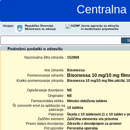
Centralna 
Urejajo:
Republika Slovenija
Javna agencija za zdravila
Ministrstvo za zdravje
in medicinske pripomočke
Podrobni podatki o zdravilu
Nacionalna šifra zdravila :
152868
Ime zdravila :
Bisonessa
Bisonessa 10 mg/10 mg films
Poimenovanje zdravila :
Kratko poimenovanje zdravila :
Bisonessa 10 mg/10 mg film.obl.tbl. 1
Oglaševanje dovoljeno :
NE
Originator :
NE
Farmacevtska oblika :
filmsko obložena tableta
Št. osnovnih enot za aplikacijo na
10 tableta
pakiranje :
Pakiranje :
škatla z 10 tabletami (1 x 10 tablet v
Zaščitni element :
Zaščitna elementa sta prisotna
Pravni status dovoljenja :
Zdravilo z dovoljenjem za promet
Pot uporabe :
Peroralna uporaba