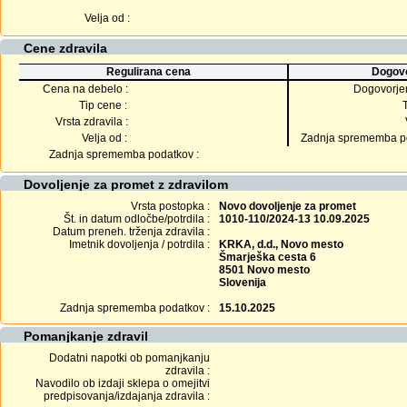
Velja od :
Cene zdravila
Regulirana cena
Dogovo
Cena na debelo :
Dogovorje
Tip cene :
Vrsta zdravila :
Velja od :
Zadnja sprememba po
Zadnja sprememba podatkov :
Dovoljenje za promet z zdravilom
Vrsta postopka :
Novo dovoljenje za promet
Št. in datum odločbe/potrdila :
1010-110/2024-13 10.09.2025
Datum preneh. trženja zdravila :
Imetnik dovoljenja / potrdila :
KRKA, d.d., Novo mesto
Šmarješka cesta 6
8501 Novo mesto
Slovenija
Zadnja sprememba podatkov :
15.10.2025
Pomanjkanje zdravil
Dodatni napotki ob pomanjkanju
zdravila :
Navodilo ob izdaji sklepa o omejitvi
predpisovanja/izdajanja zdravila :