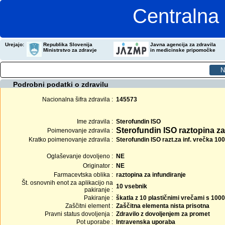
Centralna 
Urejajo:
Republika Slovenija
Javna agencija za zdravila
Ministrstvo za zdravje
in medicinske pripomočke
Podrobni podatki o zdravilu
Nacionalna šifra zdravila :
145573
Ime zdravila :
Sterofundin ISO
Sterofundin ISO raztopina za
Poimenovanje zdravila :
Kratko poimenovanje zdravila :
Sterofundin ISO razt.za inf. vrečka 10
Oglaševanje dovoljeno :
NE
Originator :
NE
Farmacevtska oblika :
raztopina za infundiranje
Št. osnovnih enot za aplikacijo na
10 vsebnik
pakiranje :
Pakiranje :
škatla z 10 plastičnimi vrečami s 1000
Zaščitni element :
Zaščitna elementa nista prisotna
Pravni status dovoljenja :
Zdravilo z dovoljenjem za promet
Pot uporabe :
Intravenska uporaba