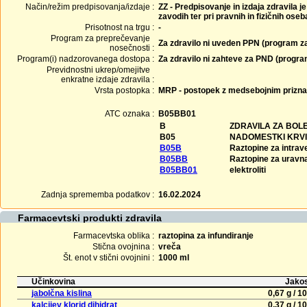
Način/režim predpisovanja/izdaje :
ZZ - Predpisovanje in izdaja zdravila j
zavodih ter pri pravnih in fizičnih ose
Prisotnost na trgu :
-
Program za preprečevanje
Za zdravilo ni uveden PPN (program z
nosečnosti :
Program(i) nadzorovanega dostopa :
Za zdravilo ni zahteve za PND (progr
Previdnostni ukrep/omejitve
enkratne izdaje zdravila :
Vrsta postopka :
MRP - postopek z medsebojnim prizn
ATC oznaka :
B05BB01
B
ZDRAVILA ZA BOL
B05
NADOMESTKI KRVI
B05B
Raztopine za intra
B05BB
Raztopine za uravna
B05BB01
elektroliti
Zadnja sprememba podatkov :
16.02.2024
Farmacevtski produkti zdravila
Farmacevtska oblika :
raztopina za infundiranje
Stična ovojnina :
vreča
Št. enot v stični ovojnini :
1000 ml
Učinkovina
Jakos
jabolčna kislina
0,67 g / 1
kalcijev klorid dihidrat
0,37 g / 1