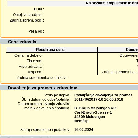
Na seznam ampuliranih in dru
Lista :
Omejitve predpis. :
Zadnja sprem. pod. :
Velja od :
Cene zdravila
Regulirana cena
Dogovo
Cena na debelo :
Dogovorje
Tip cene :
Vrsta zdravila :
Velja od :
Zadnja sprememba po
Zadnja sprememba podatkov :
Dovoljenje za promet z zdravilom
Vrsta postopka :
Podaljšanje dovoljenja za promet
Št. in datum odločbe/potrdila :
1011-40/2017-16 10.05.2018
Datum preneh. trženja zdravila :
Imetnik dovoljenja / potrdila :
B. Braun Melsungen AG
Carl-Braun-Strasse 1
34209 Melsungen
Nemčija
Zadnja sprememba podatkov :
16.02.2024