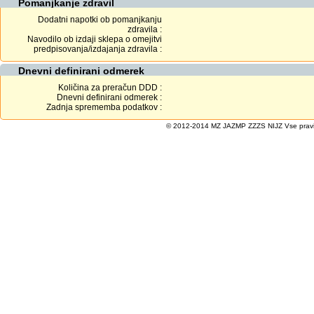
Pomanjkanje zdravil
Dodatni napotki ob pomanjkanju
zdravila :
Navodilo ob izdaji sklepa o omejitvi
predpisovanja/izdajanja zdravila :
Dnevni definirani odmerek
Količina za preračun DDD :
Dnevni definirani odmerek :
Zadnja sprememba podatkov :
© 2012-2014 MZ JAZMP ZZZS NIJZ Vse pravice 