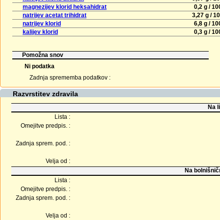
magnezijev klorid heksahidrat
0,2 g / 1
natrijev acetat trihidrat
3,27 g / 1
natrijev klorid
6,8 g / 1
kalijev klorid
0,3 g / 1
Pomožna snov
Ni podatka
Zadnja sprememba podatkov :
Razvrstitev zdravila
Na l
Lista :
Omejitve predpis. :
Zadnja sprem. pod. :
Velja od :
Na bolnišnič
Lista :
Omejitve predpis. :
Zadnja sprem. pod. :
Velja od :