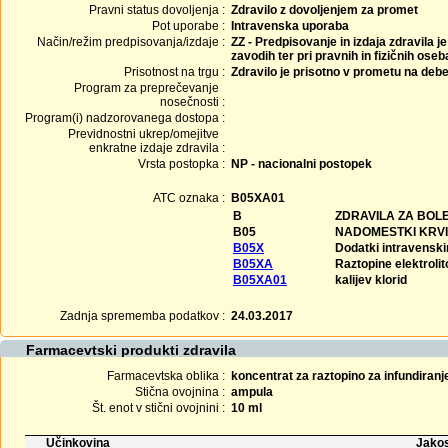
Pravni status dovoljenja :
Zdravilo z dovoljenjem za promet
Pot uporabe :
Intravenska uporaba
Način/režim predpisovanja/izdaje :
ZZ - Predpisovanje in izdaja zdravila j
zavodih ter pri pravnih in fizičnih ose
Prisotnost na trgu :
Zdravilo je prisotno v prometu na debe
Program za preprečevanje
nosečnosti :
Program(i) nadzorovanega dostopa :
Previdnostni ukrep/omejitve
enkratne izdaje zdravila :
Vrsta postopka :
NP - nacionalni postopek
ATC oznaka :
B05XA01
B
ZDRAVILA ZA BOL
B05
NADOMESTKI KRVI
B05X
Dodatki intravensk
B05XA
Raztopine elektrolit
B05XA01
kalijev klorid
Zadnja sprememba podatkov :
24.03.2017
Farmacevtski produkti zdravila
Farmacevtska oblika :
koncentrat za raztopino za infundiranj
Stična ovojnina :
ampula
Št. enot v stični ovojnini :
10 ml
Učinkovina
Jakos