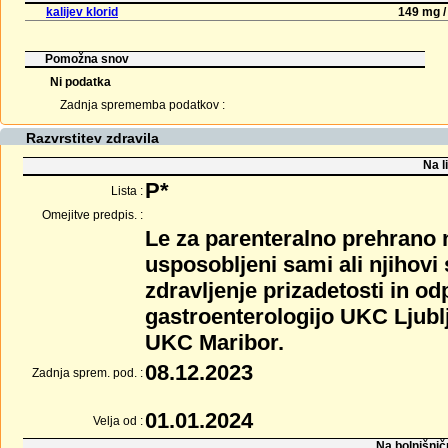
kalijev klorid
149 mg /
Pomožna snov
Ni podatka
Zadnja sprememba podatkov :
Razvrstitev zdravila
Na l
P*
Lista :
Omejitve predpis. :
Le za parenteralno prehrano n
usposobljeni sami ali njihovi
zdravljenje prizadetosti in o
gastroenterologijo UKC Ljubl
UKC Maribor.
08.12.2023
Zadnja sprem. pod. :
01.01.2024
Velja od :
Na bolnišnič