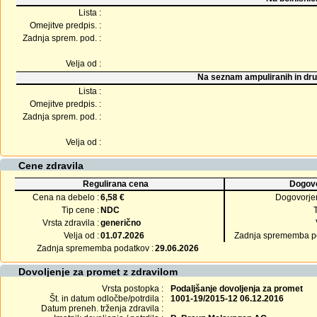
Lista :
Omejitve predpis. :
Zadnja sprem. pod. :
Velja od :
Na seznam ampuliranih in dru
Lista :
Omejitve predpis. :
Zadnja sprem. pod. :
Velja od :
Cene zdravila
Regulirana cena
Dogovo
Cena na debelo :
6,58 €
Dogovorje
Tip cene :
NDC
Vrsta zdravila :
generično
Velja od :
01.07.2026
Zadnja sprememba po
Zadnja sprememba podatkov :
29.06.2026
Dovoljenje za promet z zdravilom
Vrsta postopka :
Podaljšanje dovoljenja za promet
Št. in datum odločbe/potrdila :
1001-19/2015-12 06.12.2016
Datum preneh. trženja zdravila :