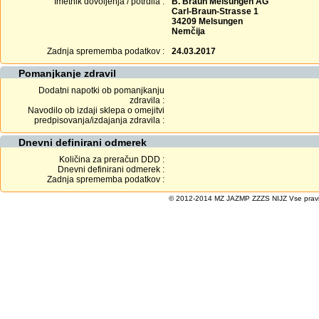
Imetnik dovoljenja / potrdila :
B. Braun Melsungen AG
Carl-Braun-Strasse 1
34209 Melsungen
Nemčija
Zadnja sprememba podatkov :
24.03.2017
Pomanjkanje zdravil
Dodatni napotki ob pomanjkanju
zdravila :
Navodilo ob izdaji sklepa o omejitvi
predpisovanja/izdajanja zdravila :
Dnevni definirani odmerek
Količina za preračun DDD :
Dnevni definirani odmerek :
Zadnja sprememba podatkov :
© 2012-2014 MZ JAZMP ZZZS NIJZ Vse pravice 