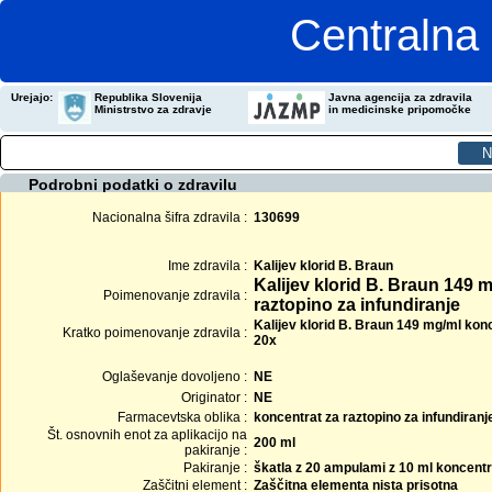
Centralna 
Urejajo:
Republika Slovenija
Javna agencija za zdravila
Ministrstvo za zdravje
in medicinske pripomočke
Podrobni podatki o zdravilu
Nacionalna šifra zdravila :
130699
Ime zdravila :
Kalijev klorid B. Braun
Kalijev klorid B. Braun 149 
Poimenovanje zdravila :
raztopino za infundiranje
Kalijev klorid B. Braun 149 mg/ml konc
Kratko poimenovanje zdravila :
20x
Oglaševanje dovoljeno :
NE
Originator :
NE
Farmacevtska oblika :
koncentrat za raztopino za infundiranj
Št. osnovnih enot za aplikacijo na
200 ml
pakiranje :
Pakiranje :
škatla z 20 ampulami z 10 ml koncent
Zaščitni element :
Zaščitna elementa nista prisotna