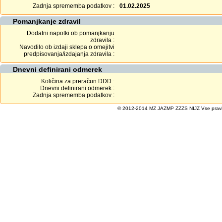
Zadnja sprememba podatkov :
01.02.2025
Pomanjkanje zdravil
Dodatni napotki ob pomanjkanju
zdravila :
Navodilo ob izdaji sklepa o omejitvi
predpisovanja/izdajanja zdravila :
Dnevni definirani odmerek
Količina za preračun DDD :
Dnevni definirani odmerek :
Zadnja sprememba podatkov :
© 2012-2014 MZ JAZMP ZZZS NIJZ Vse pravice 