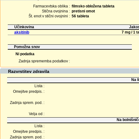
Farmacevtska oblika :
filmsko obložena tableta
Stična ovojnina :
pretisni omot
Št. enot v stični ovojnini :
56 tableta
Učinkovina
Jakos
aksitinib
7 mg / 1 t
Pomožna snov
Ni podatka
Zadnja sprememba podatkov :
Razvrstitev zdravila
Na l
Lista :
Omejitve predpis. :
Zadnja sprem. pod. :
Velja od :
Na bolnišnič
Lista :
Omejitve predpis. :
Zadnja sprem. pod. :