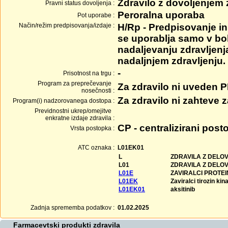
Zdravilo z dovoljenjem
Pravni status dovoljenja :
Peroralna uporaba
Pot uporabe :
Način/režim predpisovanja/izdaje :
H/Rp - Predpisovanje in 
se uporablja samo v bol
nadaljevanju zdravljenj
nadaljnjem zdravljenju.
-
Prisotnost na trgu :
Program za preprečevanje
Za zdravilo ni uveden 
nosečnosti :
Za zdravilo ni zahteve
Program(i) nadzorovanega dostopa :
Previdnostni ukrep/omejitve
enkratne izdaje zdravila :
CP - centralizirani post
Vrsta postopka :
ATC oznaka :
L01EK01
L
ZDRAVILA Z DELO
L01
ZDRAVILA Z DELO
L01E
ZAVIRALCI PROTEI
L01EK
Zaviralci tirozin kin
L01EK01
aksitinib
Zadnja sprememba podatkov :
01.02.2025
Farmacevtski produkti zdravila