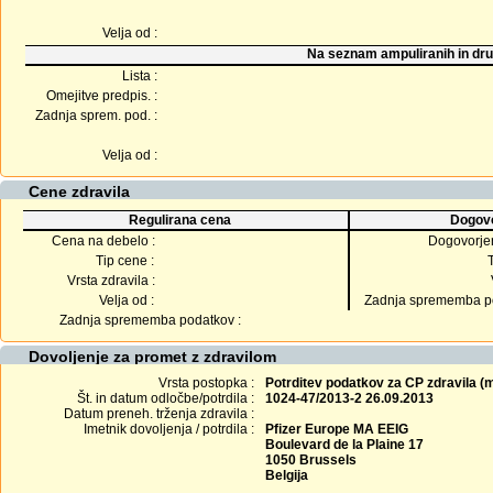
Velja od :
Na seznam ampuliranih in dru
Lista :
Omejitve predpis. :
Zadnja sprem. pod. :
Velja od :
Cene zdravila
Regulirana cena
Dogovo
Cena na debelo :
Dogovorje
Tip cene :
Vrsta zdravila :
Velja od :
Zadnja sprememba po
Zadnja sprememba podatkov :
Dovoljenje za promet z zdravilom
Vrsta postopka :
Potrditev podatkov za CP zdravila 
Št. in datum odločbe/potrdila :
1024-47/2013-2 26.09.2013
Datum preneh. trženja zdravila :
Imetnik dovoljenja / potrdila :
Pfizer Europe MA EEIG
Boulevard de la Plaine 17
1050 Brussels
Belgija