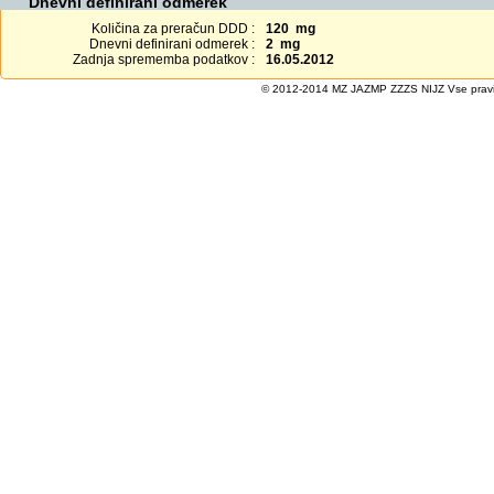
Dnevni definirani odmerek
Količina za preračun DDD :
120 mg
Dnevni definirani odmerek :
2 mg
Zadnja sprememba podatkov :
16.05.2012
© 2012-2014 MZ JAZMP ZZZS NIJZ Vse pravice 