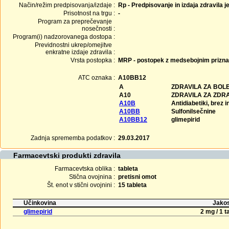
Način/režim predpisovanja/izdaje :
Rp - Predpisovanje in izdaja zdravila j
Prisotnost na trgu :
-
Program za preprečevanje
nosečnosti :
Program(i) nadzorovanega dostopa :
Previdnostni ukrep/omejitve
enkratne izdaje zdravila :
Vrsta postopka :
MRP - postopek z medsebojnim prizn
ATC oznaka :
A10BB12
A
ZDRAVILA ZA BOLE
A10
ZDRAVILA ZA ZDR
A10B
Antidiabetiki, brez i
A10BB
Sulfonilsečnine
A10BB12
glimepirid
Zadnja sprememba podatkov :
29.03.2017
Farmacevtski produkti zdravila
Farmacevtska oblika :
tableta
Stična ovojnina :
pretisni omot
Št. enot v stični ovojnini :
15 tableta
Učinkovina
Jakos
glimepirid
2 mg / 1 t