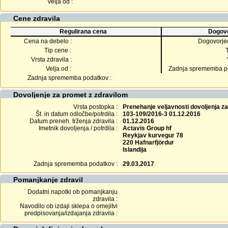
Velja od :
Cene zdravila
Regulirana cena
Dogovo
Cena na debelo :
Dogovorje
Tip cene :
Vrsta zdravila :
Velja od :
Zadnja sprememba po
Zadnja sprememba podatkov :
Dovoljenje za promet z zdravilom
Vrsta postopka :
Prenehanje veljavnosti dovoljenja z
Št. in datum odločbe/potrdila :
103-109/2016-3 01.12.2016
Datum preneh. trženja zdravila :
01.12.2016
Imetnik dovoljenja / potrdila :
Actavis Group hf
Reykjav kurvegur 78
220 Hafnarfjördur
Islandija
Zadnja sprememba podatkov :
29.03.2017
Pomanjkanje zdravil
Dodatni napotki ob pomanjkanju
zdravila :
Navodilo ob izdaji sklepa o omejitvi
predpisovanja/izdajanja zdravila :