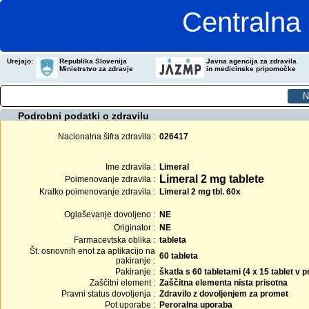
Centralna 
Urejajo:
Republika Slovenija
Javna agencija za zdravila
Ministrstvo za zdravje
in medicinske pripomočke
Podrobni podatki o zdravilu
Nacionalna šifra zdravila :
026417
Ime zdravila :
Limeral
Limeral 2 mg tablete
Poimenovanje zdravila :
Kratko poimenovanje zdravila :
Limeral 2 mg tbl. 60x
Oglaševanje dovoljeno :
NE
Originator :
NE
Farmacevtska oblika :
tableta
Št. osnovnih enot za aplikacijo na
60 tableta
pakiranje :
Pakiranje :
škatla s 60 tabletami (4 x 15 tablet v
Zaščitni element :
Zaščitna elementa nista prisotna
Pravni status dovoljenja :
Zdravilo z dovoljenjem za promet
Pot uporabe :
Peroralna uporaba