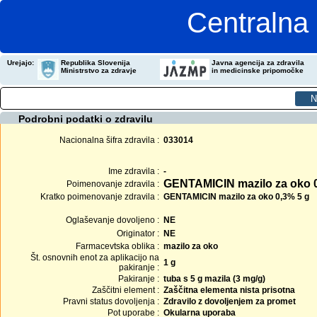
Centralna 
Urejajo:
Republika Slovenija
Javna agencija za zdravila
Ministrstvo za zdravje
in medicinske pripomočke
Podrobni podatki o zdravilu
Nacionalna šifra zdravila :
033014
Ime zdravila :
-
GENTAMICIN mazilo za oko 
Poimenovanje zdravila :
Kratko poimenovanje zdravila :
GENTAMICIN mazilo za oko 0,3% 5 g
Oglaševanje dovoljeno :
NE
Originator :
NE
Farmacevtska oblika :
mazilo za oko
Št. osnovnih enot za aplikacijo na
1 g
pakiranje :
Pakiranje :
tuba s 5 g mazila (3 mg/g)
Zaščitni element :
Zaščitna elementa nista prisotna
Pravni status dovoljenja :
Zdravilo z dovoljenjem za promet
Pot uporabe :
Okularna uporaba