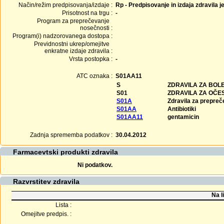
Način/režim predpisovanja/izdaje :
Rp - Predpisovanje in izdaja zdravila j
Prisotnost na trgu :
-
Program za preprečevanje
nosečnosti :
Program(i) nadzorovanega dostopa :
Previdnostni ukrep/omejitve
enkratne izdaje zdravila :
Vrsta postopka :
-
ATC oznaka :
S01AA11
S
ZDRAVILA ZA BOLE
S01
ZDRAVILA ZA OČE
S01A
Zdravila za prepreče
S01AA
Antibiotiki
S01AA11
gentamicin
Zadnja sprememba podatkov :
30.04.2012
Farmacevtski produkti zdravila
Ni podatkov.
Razvrstitev zdravila
Na l
Lista :
Omejitve predpis. :