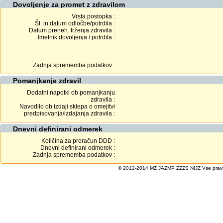
Dovoljenje za promet z zdravilom
Vrsta postopka :
Št. in datum odločbe/potrdila :
Datum preneh. trženja zdravila :
Imetnik dovoljenja / potrdila :
Zadnja sprememba podatkov :
Pomanjkanje zdravil
Dodatni napotki ob pomanjkanju
zdravila :
Navodilo ob izdaji sklepa o omejitvi
predpisovanja/izdajanja zdravila :
Dnevni definirani odmerek
Količina za preračun DDD :
Dnevni definirani odmerek :
Zadnja sprememba podatkov :
© 2012-2014 MZ JAZMP ZZZS NIJZ Vse pravice 