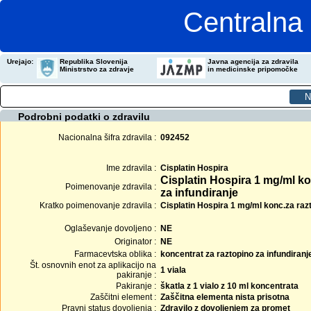
Centralna 
Urejajo:
Republika Slovenija
Javna agencija za zdravila
Ministrstvo za zdravje
in medicinske pripomočke
Podrobni podatki o zdravilu
Nacionalna šifra zdravila :
092452
Ime zdravila :
Cisplatin Hospira
Cisplatin Hospira 1 mg/ml ko
Poimenovanje zdravila :
za infundiranje
Kratko poimenovanje zdravila :
Cisplatin Hospira 1 mg/ml konc.za razt.
Oglaševanje dovoljeno :
NE
Originator :
NE
Farmacevtska oblika :
koncentrat za raztopino za infundiranj
Št. osnovnih enot za aplikacijo na
1 viala
pakiranje :
Pakiranje :
škatla z 1 vialo z 10 ml koncentrata
Zaščitni element :
Zaščitna elementa nista prisotna
Pravni status dovoljenja :
Zdravilo z dovoljenjem za promet