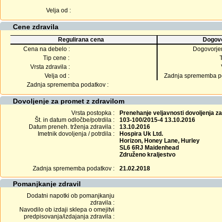
Velja od :
Cene zdravila
Regulirana cena
Dogovo
Cena na debelo :
Dogovorje
Tip cene :
Vrsta zdravila :
Velja od :
Zadnja sprememba po
Zadnja sprememba podatkov :
Dovoljenje za promet z zdravilom
Vrsta postopka :
Prenehanje veljavnosti dovoljenja z
Št. in datum odločbe/potrdila :
103-100/2015-4 13.10.2016
Datum preneh. trženja zdravila :
13.10.2016
Imetnik dovoljenja / potrdila :
Hospira Uk Ltd.
Horizon, Honey Lane, Hurley
SL6 6RJ Maidenhead
Združeno kraljestvo
Zadnja sprememba podatkov :
21.02.2018
Pomanjkanje zdravil
Dodatni napotki ob pomanjkanju
zdravila :
Navodilo ob izdaji sklepa o omejitvi
predpisovanja/izdajanja zdravila :