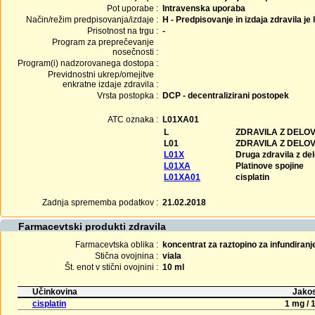
Pot uporabe :
Intravenska uporaba
Način/režim predpisovanja/izdaje :
H - Predpisovanje in izdaja zdravila je
Prisotnost na trgu :
-
Program za preprečevanje
nosečnosti :
Program(i) nadzorovanega dostopa :
Previdnostni ukrep/omejitve
enkratne izdaje zdravila :
Vrsta postopka :
DCP - decentralizirani postopek
ATC oznaka :
L01XA01
L
ZDRAVILA Z DELO
L01
ZDRAVILA Z DELO
L01X
Druga zdravila z de
L01XA
Platinove spojine
L01XA01
cisplatin
Zadnja sprememba podatkov :
21.02.2018
Farmacevtski produkti zdravila
Farmacevtska oblika :
koncentrat za raztopino za infundiranj
Stična ovojnina :
viala
Št. enot v stični ovojnini :
10 ml
Učinkovina
Jakos
cisplatin
1 mg / 