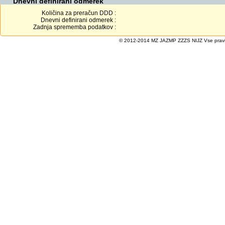
Dnevni definirani odmerek
Količina za preračun DDD :
Dnevni definirani odmerek :
Zadnja sprememba podatkov :
© 2012-2014 MZ JAZMP ZZZS NIJZ Vse pravice 