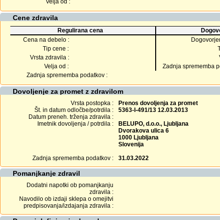
Velja od :
Cene zdravila
Regulirana cena
Dogovo
Cena na debelo :
Dogovorje
Tip cene :
Vrsta zdravila :
Velja od :
Zadnja sprememba po
Zadnja sprememba podatkov :
Dovoljenje za promet z zdravilom
Vrsta postopka :
Prenos dovoljenja za promet
Št. in datum odločbe/potrdila :
5363-I-491/13 12.03.2013
Datum preneh. trženja zdravila :
Imetnik dovoljenja / potrdila :
BELUPO, d.o.o., Ljubljana
Dvorakova ulica 6
1000 Ljubljana
Slovenija
Zadnja sprememba podatkov :
31.03.2022
Pomanjkanje zdravil
Dodatni napotki ob pomanjkanju
zdravila :
Navodilo ob izdaji sklepa o omejitvi
predpisovanja/izdajanja zdravila :