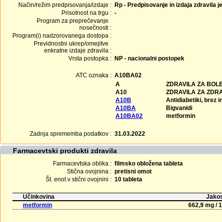
Način/režim predpisovanja/izdaje :
Rp - Predpisovanje in izdaja zdravila j
Prisotnost na trgu :
-
Program za preprečevanje
nosečnosti :
Program(i) nadzorovanega dostopa :
Previdnostni ukrep/omejitve
enkratne izdaje zdravila :
Vrsta postopka :
NP - nacionalni postopek
ATC oznaka :
A10BA02
A
ZDRAVILA ZA BOLE
A10
ZDRAVILA ZA ZDR
A10B
Antidiabetiki, brez i
A10BA
Bigvanidi
A10BA02
metformin
Zadnja sprememba podatkov :
31.03.2022
Farmacevtski produkti zdravila
Farmacevtska oblika :
filmsko obložena tableta
Stična ovojnina :
pretisni omot
Št. enot v stični ovojnini :
10 tableta
Učinkovina
Jakos
metformin
662,9 mg / 1