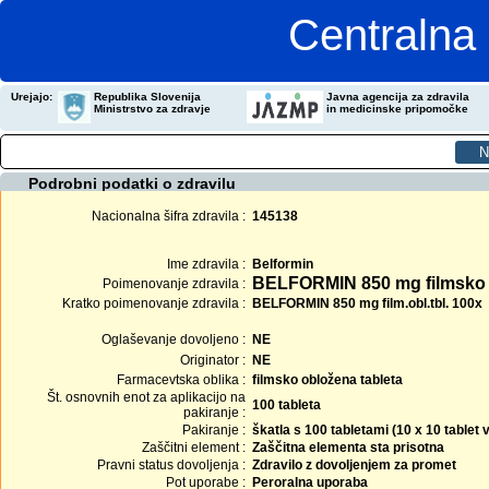
Centralna 
Urejajo:
Republika Slovenija
Javna agencija za zdravila
Ministrstvo za zdravje
in medicinske pripomočke
Podrobni podatki o zdravilu
Nacionalna šifra zdravila :
145138
Ime zdravila :
Belformin
BELFORMIN 850 mg filmsko 
Poimenovanje zdravila :
Kratko poimenovanje zdravila :
BELFORMIN 850 mg film.obl.tbl. 100x
Oglaševanje dovoljeno :
NE
Originator :
NE
Farmacevtska oblika :
filmsko obložena tableta
Št. osnovnih enot za aplikacijo na
100 tableta
pakiranje :
Pakiranje :
škatla s 100 tabletami (10 x 10 tablet
Zaščitni element :
Zaščitna elementa sta prisotna
Pravni status dovoljenja :
Zdravilo z dovoljenjem za promet
Pot uporabe :
Peroralna uporaba