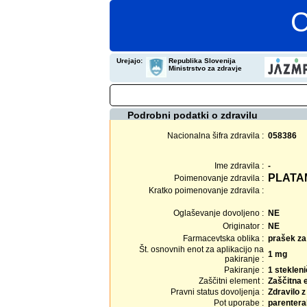
C
Urejajo:
Republika Slovenija
Ministrstvo za zdravje
Podrobni podatki o zdravilu
Nacionalna šifra zdravila :
058386
Ime zdravila :
-
PLATA
Poimenovanje zdravila :
Kratko poimenovanje zdravila :
Oglaševanje dovoljeno :
NE
Originator :
NE
Farmacevtska oblika :
prašek za 
Št. osnovnih enot za aplikacijo na
1 mg
pakiranje :
Pakiranje :
1 stekleni
Zaščitni element :
Zaščitna 
Pravni status dovoljenja :
Zdravilo 
Pot uporabe :
parentera