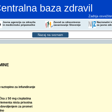
entralna baza zdravil
Zadnja osvežite
Javna agencija za zdravila
Zavod za zdravstveno
Nacionalni in
in medicinske pripomočke
zavarovanje Slovenije
za javno zdr
MINE
raztopino za infundiranje
čka z 50 mg cisplatina
elementa nista prisotna
z dovoljenjem za promet
lno