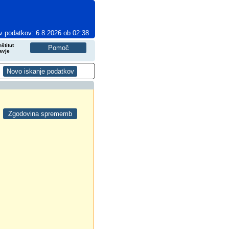
v podatkov: 6.8.2026 ob 02:38
štitut
avje