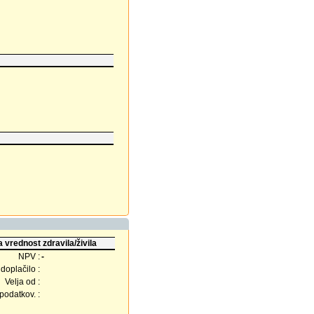
 vrednost zdravila/živila
NPV :
-
doplačilo :
Velja od :
odatkov. :