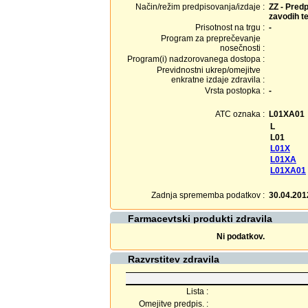
Način/režim predpisovanja/izdaje :
ZZ - Predp
zavodih te
Prisotnost na trgu :
-
Program za preprečevanje
nosečnosti :
Program(i) nadzorovanega dostopa :
Previdnostni ukrep/omejitve
enkratne izdaje zdravila :
Vrsta postopka :
-
ATC oznaka :
L01XA01
L
L01
L01X
L01XA
L01XA01
Zadnja sprememba podatkov :
30.04.201
Farmacevtski produkti zdravila
Ni podatkov.
Razvrstitev zdravila
Lista :
Omejitve predpis. :